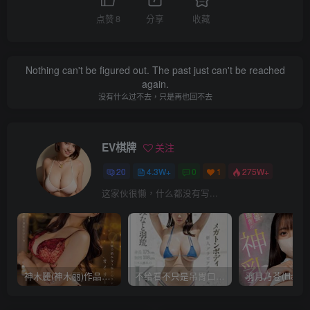
点赞
8
分享
收藏
Nothing can't be figured out. The past just can't be reached
again.
没有什么过不去，只是再也回不去
EV棋牌
关注
20
4.3W+
0
1
275W+
这家伙很懒，什么都没有写...
神木麗(神木丽)作品STARS-804发布！出道一周年，华丽布拉甲闪亮动人！【EV棋牌】
不给看不只是吊胃口！K奶的みなと羽琉(凑羽琉)原来是无码妹「水原圣子」？【EV棋牌】