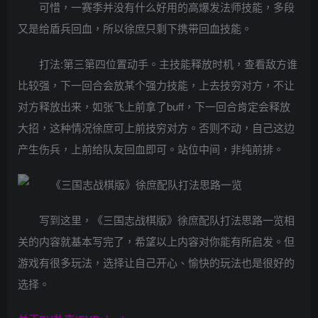
可惜，一赛季并没有什么好用的高爆发法师技能，多段
又是给盾兵回血，所以徐庶只剩下携带回血技能。
打法:第三第四位置动手。主技能释放时机，查看敌方谁
比较强，下一回合会放某个强力技能，上去技穷对方，不让
对方释放出来，如张飞上前拿了buff，下一回合肯定会释放
大招，这种情况徐庶可上前技穷对方。否则不动，自己这边
产生伤兵，上前给队友回血即可。站位中间，非纯前排。
写到这里，《三国志战棋版》徐庶配队打法思路一览相
关的内容就基本写完了，希望以上内容对你能有所启发。但
游戏有很多玩法，选择让自己开心、愉快的玩法也是很好的
选择。