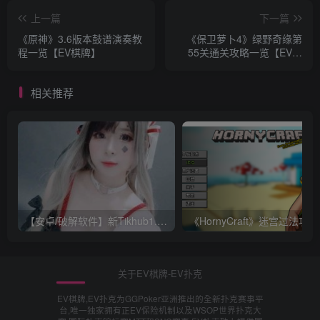
上一篇
下一篇
《原神》3.6版本鼓谱演奏教
《保卫萝卜4》绿野奇缘第
程一览【EV棋牌】
55关通关攻略一览【EV棋
牌】
相关推荐
【安卓/破解软件】新Tikhub1.13 解锁付费限制，超级会员破解版【EV棋牌】
《Ho
关于EV棋牌-EV扑克
EV棋牌,EV扑克为GGPoker亚洲推出的全新扑克赛事平
台,唯一独家拥有正EV保险机制以及WSOP世界扑克大