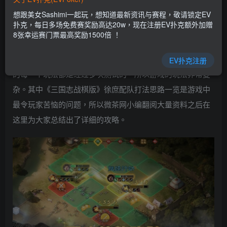
EV扑克|EV扑克官网|EV扑克娱乐场|EV扑克保险|EV扑克娱
想跟美女Sashimi一起玩，想知道最新资讯与赛程，敬请锁定EV
乐场|EV扑克游戏网址发布页——EV扑克下载
扑克，每日多场免费赛奖励高达20w，现在注册EV扑克额外加赠
(www.evpk66.com)
8张幸运赛门票最高奖励1500倍 ！
三国志战棋版是一款经过多年研发打磨的游戏，游戏中
EV扑克注册
的每一个玩法都是经过多次测试的，所以游戏的玩法非常复
杂。其中《三国志战棋版》徐庶配队打法思路一览是游戏中
最令玩家苦恼的问题，所以微茶网小编翻阅大量资料之后在
这里为大家总结出了详细的攻略。