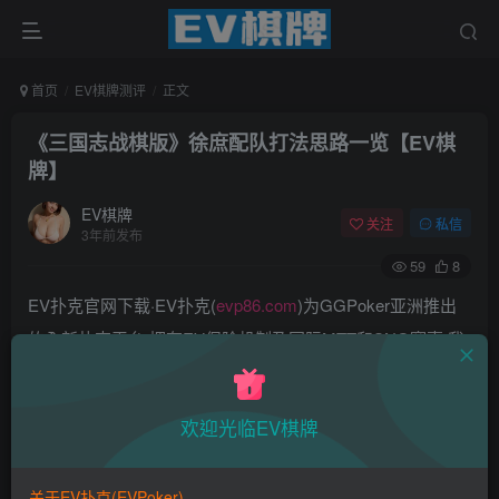
首页
EV棋牌测评
正文
《三国志战棋版》徐庶配队打法思路一览【EV棋
牌】
EV棋牌
关注
私信
3年前发布
59
8
EV扑克官网下载·EV扑克(
evp86.com
)为GGPoker亚洲推出
的全新扑克平台,拥有EV保险机制及国际MTT和SNG赛事,我
们具备完善的国际认可,致力提供国内最公平与公正的竞技环
境!
欢迎光临EV棋牌
EV扑克|EV扑克官网|EV扑克下载|EV扑克电脑版|EV扑克娱
乐场|EV扑克小游戏——EV扑克导航(www.evpks.com)
关于EV扑克(EVPoker)