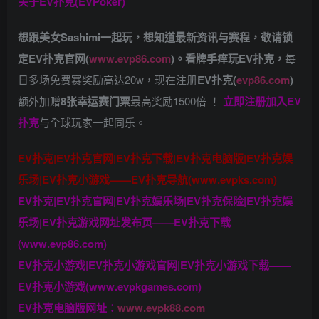
关于
EV扑克(EVPoker)
想跟美女Sashimi一起玩，
想知道最新资讯与赛程，
敬请锁
定EV扑克官网(
www.evp86.com
)。
看牌手痒玩EV扑克，
每
日多场免费赛奖励高达20w，现在注册
EV扑克(
evp86.com
)
额外加赠
8张幸运赛门票
最高奖励1500倍
！
立即注册加入EV
扑克
与全球玩家一起同乐。
EV扑克|EV扑克官网|EV扑克下载|EV扑克电脑版|EV扑克娱
乐场|EV扑克小游戏——EV扑克导航(www.evpks.com)
EV扑克|EV扑克官网|EV扑克娱乐场|EV扑克保险|EV扑克娱
乐场|EV扑克游戏网址发布页——EV扑克下载
(www.evp86.com)
EV扑克小游戏|EV扑克小游戏官网|EV扑克小游戏下载——
EV扑克小游戏(www.evpkgames.com)
EV扑克电脑版网址：
www.evpk88.com