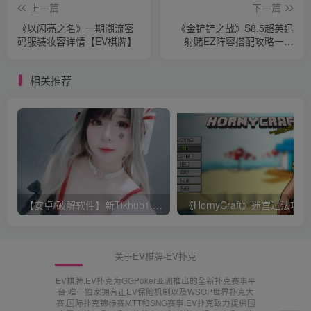
上一篇
下一篇
《以闪亮之名》一期潮流密
《金铲铲之战》S8.5超英迅
码服装妆容详情【EV棋牌】
射赌EZ阵容搭配攻略一览
【EV棋牌】
相关推荐
【安卓/破解软件】新Tikhub1.13 解锁付费限制，超级会员破解版【EV棋牌】
《Ho
关于EV棋牌-EV扑克
EV棋牌,EV扑克为GGPoker亚洲推出的全新扑克赛事平
台,唯一独家拥有正EV保险机制以及WSOP世界扑克大
赛,国际扑克锦标赛MTT和SNG赛事,EV扑克致力提供国