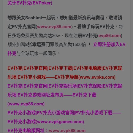
关于
EV扑克(EVPoker)
想跟美女Sashimi一起玩，
想知道最新资讯与赛程，
敬请锁
定EV扑克官网(
www.evp86.com
)。
看牌手痒玩EV扑克，
每
日多场免费赛奖励高达20w，现在注册
EV扑克(
evp86.com
)
额外加赠
8张幸运赛门票
最高奖励1500倍
！
立即注册加入EV
扑克
与全球玩家一起同乐。
EV扑克|EV扑克官网|EV扑克下载|EV扑克电脑版|EV扑克娱
乐场|EV扑克小游戏——EV扑克导航(www.evpks.com)
EV扑克|EV扑克官网|EV扑克娱乐场|EV扑克保险|EV扑克娱
乐场|EV扑克游戏网址发布页——EV扑克下载
(www.evp86.com)
EV扑克小游戏|EV扑克小游戏官网|EV扑克小游戏下载——
EV扑克小游戏(www.evpkgames.com)
EV扑克电脑版网址：
www.evpk88.com