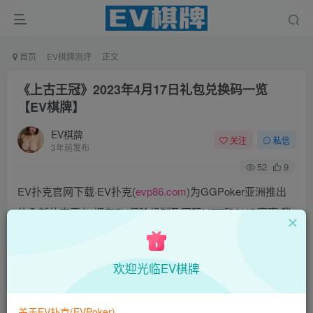
首页
EV棋牌测评
正文
《上古王冠》2023年4月17日礼包兑换码一览
【EV棋牌】
EV棋牌
关注
私信
3年前发布
52
9
EV扑克官网下载·EV扑克(
evp86.com
)为GGPoker亚洲推出
的全新扑克平台,拥有EV保险机制及国际MTT和SNG赛事,我
们具备完善的国际认可,致力提供国内最公平与公正的竞技环
境!
欢迎光临EV棋牌
EV扑克|EV扑克官网|EV扑克下载|EV扑克电脑版|EV扑克娱
乐场|EV扑克小游戏——EV扑克导航(www.evpks.com)
关于EV扑克(EVPoker)