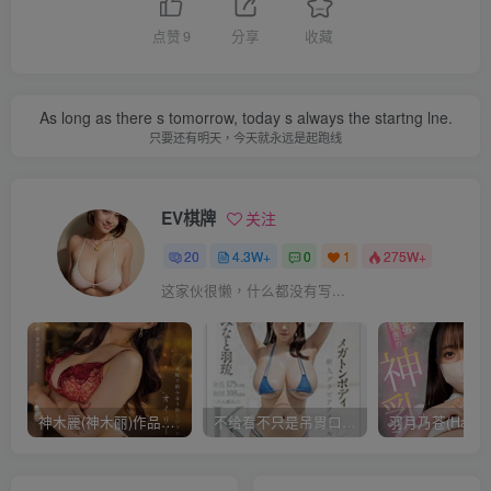
点赞
9
分享
收藏
As long as there s tomorrow, today s always the startng lne.
只要还有明天，今天就永远是起跑线
EV棋牌
关注
20
4.3W+
0
1
275W+
这家伙很懒，什么都没有写...
神木麗(神木丽)作品STARS-804发布！出道一周年，华丽布拉甲闪亮动人！【EV棋牌】
不给看不只是吊胃口！K奶的みなと羽琉(凑羽琉)原来是无码妹「水原圣子」？【EV棋牌】