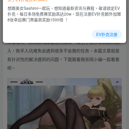
EV扑克|EV扑克官网|EV扑克娱乐场|EV扑克保险|EV扑克娱
想跟美女Sashimi一起玩，想知道最新资讯与赛程，敬请锁定EV
乐场|EV扑克游戏网址发布页——EV扑克下载
扑克，每日多场免费赛奖励高达20w，现在注册EV扑克额外加赠
(www.evpk66.com)
8张幸运赛门票最高奖励1500倍 ！
《上古王冠》2023年4月17日礼包兑换码一览攻略一起
EV扑克注册
来看看吧，这款游戏是最近的爆款，吸引了很多新玩家的加
入，新手入坑难免会遇到很多不会做的任务，本篇文章就是
有针对性的解决遇到的问题，下面跟着微茶网小编一起看看
吧。