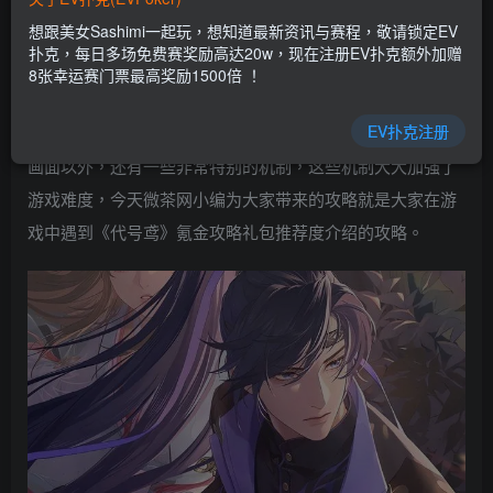
乐场|EV扑克游戏网址发布页——EV扑克下载
想跟美女Sashimi一起玩，想知道最新资讯与赛程，敬请锁定EV
(www.evpk66.com)
扑克，每日多场免费赛奖励高达20w，现在注册EV扑克额外加赠
8张幸运赛门票最高奖励1500倍 ！
最近有这么一款游戏，以奇特的玩法以及精美的画面征
EV扑克注册
服了大量玩家，这个游戏就是代号鸢。这款游戏除了玩法和
画面以外，还有一些非常特别的机制，这些机制大大加强了
游戏难度，今天微茶网小编为大家带来的攻略就是大家在游
戏中遇到《代号鸢》氪金攻略礼包推荐度介绍的攻略。