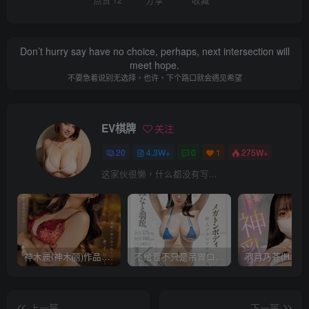
点赞
12
分享
收藏
Don’t hurry say have no choice, perhaps, next intersection will
meet hope.
不要急着说别无选择，也许、下个路口就会遇见希望
EV棋牌
关注
20
4.3W+
0
1
275W+
这家伙很懒，什么都没有写...
神木麗(神木丽)作品STARS-804发布！出道一周年，华丽布拉甲闪亮动人！【EV棋牌】
不给看不只是吊胃口！K奶的みなと羽琉(凑羽琉)原来是无码妹「水原圣子」？【EV棋牌】
上一篇
下一篇