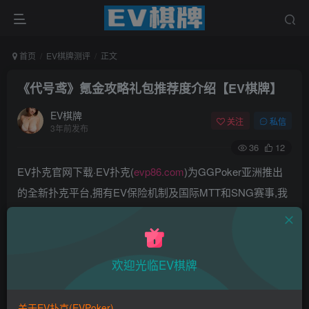
首页
EV棋牌测评
正文
《代号鸢》氪金攻略礼包推荐度介绍【EV棋牌】
EV棋牌
关注
私信
3年前发布
36
12
EV扑克官网下载·EV扑克(
evp86.com
)为GGPoker亚洲推出
的全新扑克平台,拥有EV保险机制及国际MTT和SNG赛事,我
们具备完善的国际认可,致力提供国内最公平与公正的竞技环
境!
EV扑克|EV扑克官网|EV扑克下载|EV扑克电脑版|EV扑克娱
欢迎光临EV棋牌
乐场|EV扑克小游戏——EV扑克导航(www.evpks.com)
EV扑克|EV扑克官网|EV扑克娱乐场|EV扑克保险|EV扑克娱
关于EV扑克(EVPoker)