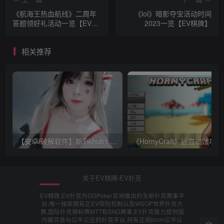
《航海王热血航线》二周年
《lol》暗影夺宝活动时间
答题领好礼活动一览【EV棋
2023一览【EV棋牌】
牌】
相关推荐
【安卓/破解软件】新Tikhub1.13 解锁付费限制，超级会员破解版【EV棋牌】
《Ho
关于EV棋牌-EV扑克
EV棋牌,EV扑克为GGPoker亚洲推出的全新扑克赛事平
台,唯一独家拥有正EV保险机制以及WSOP世界扑克大
赛,国际扑克锦标赛MTT和SNG赛事,EV扑克致力提供国
内最完善与公平公正的扑克平台,持有正规bmm公平认