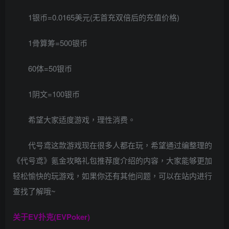
1银币=0.0165美元(无首充双倍后的充值价格)
1骨算筹=500银币
60体=50银币
1阴文=100银币
希望大家适度游戏，理性消费。
代号鸢这款游戏现在很多人都在玩，希望通过编整理的
《代号鸢》氪金攻略礼包推荐度介绍的内容，大家能够更加
轻松愉快的玩游戏，如果你还有其他问题，可以在站内进行
查找了解哦~
关于
EV扑克(EVPoker)