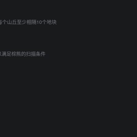
每个山丘至少相隔10个地块
以满足棕熊的扫描条件