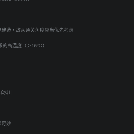
能建造，故从通关角度应当优先考虑
要求的高温度（＞15℃）
山冰川
很奇妙