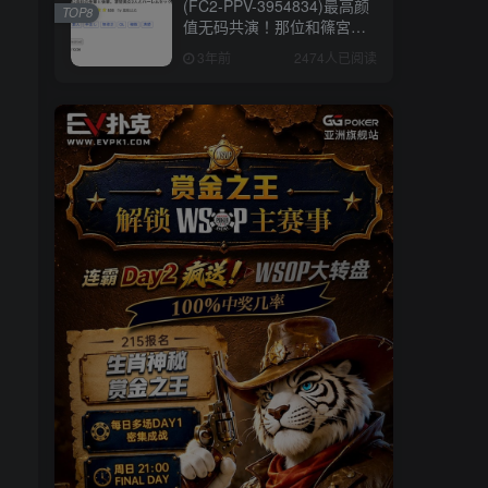
(FC2-PPV-3954834)最高颜
TOP8
值无码共演！那位和篠宮花
音一起下马的绝顶美少女
3年前
2474人已阅读
是⋯【EV棋牌】