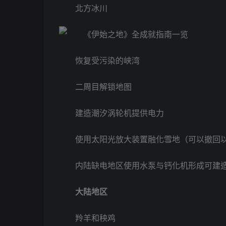
北方冰川
恢复受污染的峡湾
二周目解锁地图
建造潮汐涡轮机提供电力
使用太阳光放大装置融化雪地（可以撤回
内陆缺电地区使用水泵与钙化机形成可建
大陆地区
羚羊和秧鸡