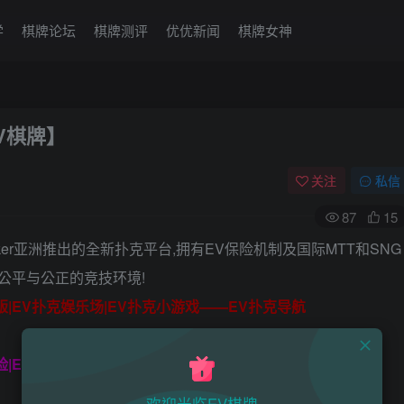
学
棋牌论坛
棋牌测评
优优新闻
棋牌女神
V棋牌】
关注
私信
87
15
oker亚洲推出的全新扑克平台,拥有EV保险机制及国际MTT和SNG
公平与公正的竞技环境!
脑版|EV扑克娱乐场|EV扑克小游戏——EV扑克导航
保险|EV扑克娱乐场|EV扑克游戏网址发布页——EV扑克下载