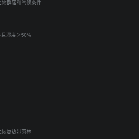
生物群落和气候条件
℃且湿度＞50%
柱恢复热带雨林