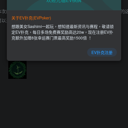
欢迎光临EV棋牌
本次的问题也是很多小伙伴都在问的一些问题，其实伊始之地的
关于EV扑克(EVPoker)
可以来本次看看具体的攻略，相信大家看完就能知道了。
想跟美女Sashimi一起玩，想知道最新资讯与赛程，敬请锁
定EV扑克，每日多场免费赛奖励高达20w，现在注册EV扑
克额外加赠8张幸运赛门票最高奖励1500倍 ！
EV扑克注册