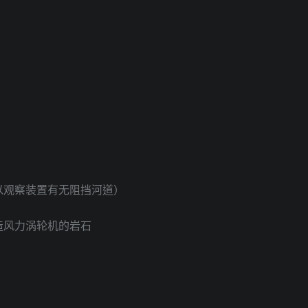
以观察装置有无阻挡河道）
造风力涡轮机的岩石