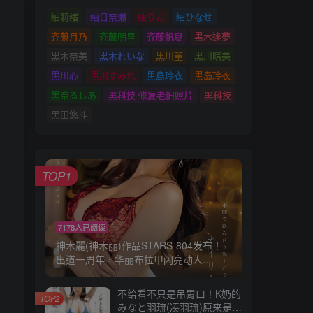
䌷莉绪
䌷日奈濑
䌷りお
䌷ひなせ
齐藤月乃
齐藤明里
齐藤帆夏
黒木逢夢
黒木奈美
黒木れいな
黒川菫
黒川晴美
黒川心
黒川すみれ
黒島玲衣
黒岛玲衣
黒奈るしあ
黑科技 修复老旧照片
黑科技
黑田悠斗
TOP1
7178人已阅读
神木麗(神木丽)作品STARS-804发布！
出道一周年，华丽布拉甲闪亮动人...
不给看不只是吊胃口！K奶的
TOP2
みなと羽琉(凑羽琉)原来是无