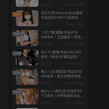
码妹「水原圣子」？【EV棋
3年前
6637人已阅读
牌】
羽月乃苍(Haruna-Noa)最新
TOP3
作品EBOD-987介绍及封面
预览【EV棋牌】
3年前
5960人已阅读
つばさ舞(翼舞)作品JUQ-
TOP4
568发布！又是童帝！奇迹的
合作第四弹、被他插到发
2年前
5438人已阅读
狂！【EV棋牌】
めぐり(惠理)作品JUQ-893
TOP5
发布！睽违4年重回战场！她
电击复活！【EV棋牌】
2年前
3746人已阅读
楓ふうあ(枫富爱)作品SSIS-
TOP6
980发布！新任女教师有够
衰！第一次家访就被学生的
2年前
2876人已阅读
脏臭老爸硬上！【EV棋牌】
楓カレン(枫花恋)作品IPZZ-
TOP7
172发布！M男优被抓去玩弄
24小时⋯一夜被掏空射8发！
3年前
2667人已阅读
【EV棋牌】