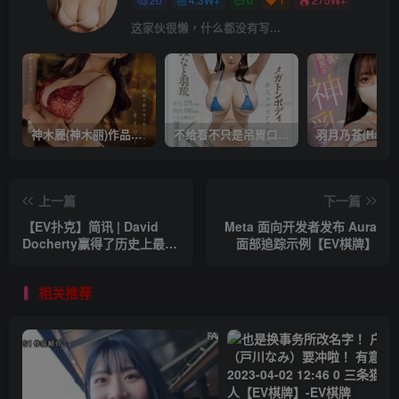
这家伙很懒，什么都没有写...
神木麗(神木丽)作品STARS-804发布！出道一周年，华丽布拉甲闪亮动人！【EV棋牌】
不给看不只是吊胃口！K奶的みなと羽琉(凑羽琉)原来是无码妹「水原圣子」？【EV棋牌】
上一篇
下一篇
【EV扑克】简讯 | David
Meta 面向开发者发布 Aura
Docherty赢得了历史上最大
面部追踪示例【EV棋牌】
的爱尔兰扑克公开赛主赛事
【EV棋牌】
相关推荐