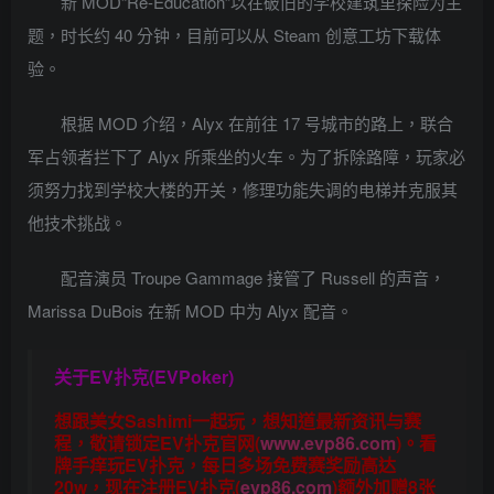
新 MOD“Re-Education”以在破旧的学校建筑里探险为主
题，时长约 40 分钟，目前可以从 Steam 创意工坊下载体
验。
根据 MOD 介绍，Alyx 在前往 17 号城市的路上，联合
军占领者拦下了 Alyx 所乘坐的火车。为了拆除路障，玩家必
须努力找到学校大楼的开关，修理功能失调的电梯并克服其
他技术挑战。
配音演员 Troupe Gammage 接管了 Russell 的声音，
Marissa DuBois 在新 MOD 中为 Alyx 配音。
关于
EV扑克(EVPoker)
想跟美女Sashimi一起玩，
想知道最新资讯与赛
程，
敬请锁定EV扑克官网(
www.evp86.com
)。
看
牌手痒玩EV扑克，
每日多场免费赛奖励高达
20w，现在注册
EV扑克(
evp86.com
)
额外加赠
8张