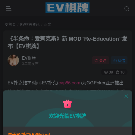
首页
EV棋牌资讯
正文
《半条命：爱莉克斯》新 MOD“Re-Education”发
布【EV棋牌】
EV棋牌
关注
私信
3年前发布
39
10
EV扑克维护时间·EV扑克(
evp86.com
)为GGPoker亚洲推出
的全新扑克平台,拥有EV保险机制及国际MTT和SNG赛事,我
们具备完善的国际认可,致力提供国内最公平与公正的竞技环
境!
欢迎光临EV棋牌
EV扑克|EV扑克官网|EV扑克下载|EV扑克电脑版|EV扑克娱
乐场|EV扑克小游戏——EV扑克导航(www.evpks.com)
关于EV扑克(EVPoker)