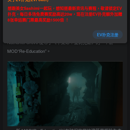
EV扑克|EV扑克官网|EV扑克娱乐场|EV扑克保险|EV扑克娱
想跟美女Sashimi一起玩，想知道最新资讯与赛程，敬请锁定EV
乐场|EV扑克游戏网址发布页——EV扑克下载
扑克，每日多场免费赛奖励高达20w，现在注册EV扑克额外加赠
(www.evpk66.com)
8张幸运赛门票最高奖励1500倍 ！
近日，独立游戏发行商 Annapurna Interactive 的设计师
EV扑克注册
Nathaniel Grove 发布了《半条命：爱莉克斯》的一个新
MOD“Re-Education”。