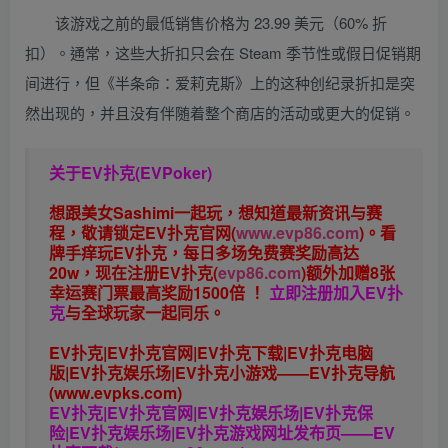
该游戏之前的最低销售价格为 23.99 美元（60% 折
扣）。通常，这些大折扣只会在 Steam 季节性或假日促销期
间进行，但《半条命：爱莉克斯》上的这种创纪录折扣是突
然出现的，并且没有伴随着整个商店的活动或更大的促销。
关于
EV扑克(EVPoker)
想跟美女Sashimi一起玩，
想知道最新资讯与赛
程，
敬请锁定EV扑克官网(
www.evp86.com
)。
看
牌手痒玩EV扑克，
每日多场免费赛奖励高达
20w，现在注册
EV扑克(
evp86.com
)
额外加赠
8张
幸运赛门票
最高奖励1500倍
！
立即注册加入EV扑
克
与全球玩家一起同乐。
EV扑克|EV扑克官网|EV扑克下载|EV扑克电脑
版|EV扑克娱乐场|EV扑克小游戏——EV扑克导航
(www.evpks.com)
EV扑克|EV扑克官网|EV扑克娱乐场|EV扑克保
险|EV扑克娱乐场|EV扑克游戏网址发布页——EV