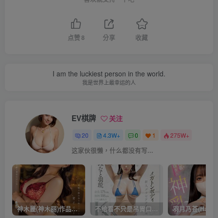
点赞
8
分享
收藏
I am the luckiest person in the world.
我是世界上最幸运的人
EV棋牌
关注
20
4.3W+
0
1
275W+
这家伙很懒，什么都没有写...
神木麗(神木丽)作品STARS-804发布！出道一周年，华丽布拉甲闪亮动人！【EV棋牌】
不给看不只是吊胃口！K奶的みなと羽琉(凑羽琉)原来是无码妹「水原圣子」？【EV棋牌】