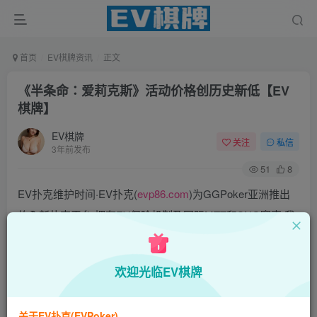
首页
EV棋牌资讯
正文
《半条命：爱莉克斯》活动价格创历史新低【EV
棋牌】
EV棋牌
关注
私信
3年前发布
51
8
EV扑克维护时间·EV扑克(
evp86.com
)为GGPoker亚洲推出
的全新扑克平台,拥有EV保险机制及国际MTT和SNG赛事,我
们具备完善的国际认可,致力提供国内最公平与公正的竞技环
境!
欢迎光临EV棋牌
EV扑克|EV扑克官网|EV扑克下载|EV扑克电脑版|EV扑克娱
乐场|EV扑克小游戏——EV扑克导航(www.evpks.com)
关于EV扑克(EVPoker)