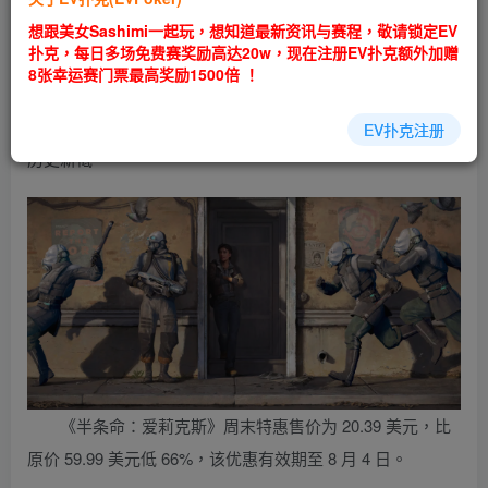
EV扑克|EV扑克官网|EV扑克娱乐场|EV扑克保险|EV扑克娱
想跟美女Sashimi一起玩，想知道最新资讯与赛程，敬请锁定EV
乐场|EV扑克游戏网址发布页——EV扑克下载
扑克，每日多场免费赛奖励高达20w，现在注册EV扑克额外加赠
(www.evpk66.com)
8张幸运赛门票最高奖励1500倍 ！
《半条命：爱莉克斯》周末特惠活动开启，活动价格创
EV扑克注册
历史新低。
《半条命：爱莉克斯》周末特惠售价为 20.39 美元，比
原价 59.99 美元低 66%，该优惠有效期至 8 月 4 日。