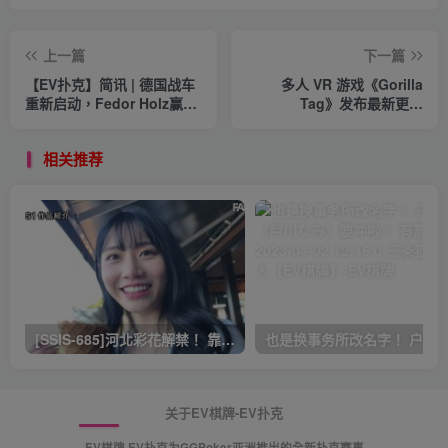
上一篇
下一篇
【EV扑克】简讯 | 德国战车
多人 VR 游戏《Gorilla
重新启动，Fedor Holz赢得
Tag》发布最新更新
第三个Triton冠军【EV棋
“Crystal Caverns”【EV棋
牌】
牌】
相关推荐
[SSIS-685]河北彩花解禁！ 靠这支作品再拿下销售冠军！ 有意思吧 2023-03-30 14:25 0 三条猫娱乐达人【EV棋牌】
关于EV棋牌-EV扑克
EV棋牌,EV扑克为GGPoker亚洲推出的全新扑克赛事