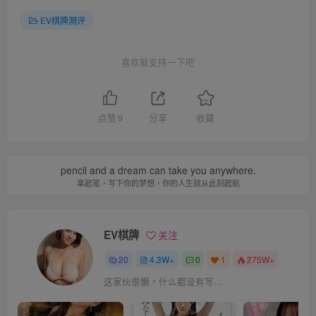
EV棋牌测评
喜欢就支持一下吧
点赞
9
分享
收藏
pencil and a dream can take you anywhere.
拿起笔，写下你的梦想，你的人生就从此刻起航
EV棋牌
关注
20
4.3W+
0
1
275W+
这家伙很懒，什么都没有写...