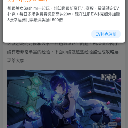
乐场|EV扑克游戏网址发布页——EV扑克下载
想跟美女Sashimi一起玩，想知道最新资讯与赛程，敬请锁定EV
(www.evpk66.com)
扑克，每日多场免费赛奖励高达20w，现在注册EV扑克额外加赠
8张幸运赛门票最高奖励1500倍 ！
原神中有很多玩家在提高自身战斗力的时候不知道《原
EV扑克注册
神》清明踏青兑换码2023一览问题的解决办法，小编刚接触
这款游戏的时候和大家一样遇到过这个问题，所以微茶网小
编有着非常丰富的经验，下面小编就这些经验整理成攻略展
现给大家。