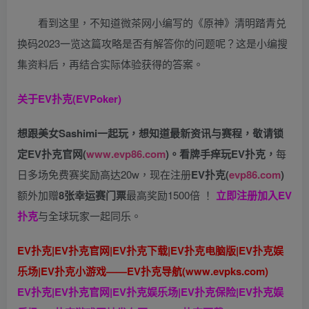
看到这里，不知道微茶网小编写的《原神》清明踏青兑
换码2023一览这篇攻略是否有解答你的问题呢？这是小编搜
集资料后，再结合实际体验获得的答案。
关于
EV扑克(EVPoker)
想跟美女Sashimi一起玩，
想知道最新资讯与赛程，
敬请锁
定EV扑克官网(
www.evp86.com
)。
看牌手痒玩EV扑克，
每
日多场免费赛奖励高达20w，现在注册
EV扑克(
evp86.com
)
额外加赠
8张幸运赛门票
最高奖励1500倍
！
立即注册加入EV
扑克
与全球玩家一起同乐。
EV扑克|EV扑克官网|EV扑克下载|EV扑克电脑版|EV扑克娱
乐场|EV扑克小游戏——EV扑克导航(www.evpks.com)
EV扑克|EV扑克官网|EV扑克娱乐场|EV扑克保险|EV扑克娱