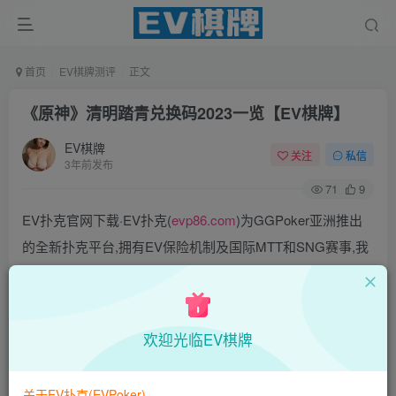
首页
EV棋牌测评
正文
《原神》清明踏青兑换码2023一览【EV棋牌】
EV棋牌
关注
私信
3年前发布
71
9
EV扑克官网下载·EV扑克(
evp86.com
)为GGPoker亚洲推出
的全新扑克平台,拥有EV保险机制及国际MTT和SNG赛事,我
们具备完善的国际认可,致力提供国内最公平与公正的竞技环
境!
EV扑克|EV扑克官网|EV扑克下载|EV扑克电脑版|EV扑克娱
欢迎光临EV棋牌
乐场|EV扑克小游戏——EV扑克导航(www.evpks.com)
EV扑克|EV扑克官网|EV扑克娱乐场|EV扑克保险|EV扑克娱
关于EV扑克(EVPoker)