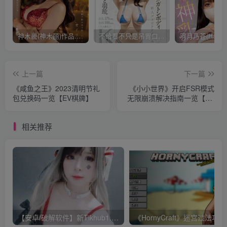
神木麗(神木丽)作品STARS-804发布！出道一周年，华丽布拉甲闪亮动人！【EV棋牌】
不给看不只是吊胃口！K奶的みなと羽琉(凑羽琉)原来是无码妹「水原圣子」？【EV棋牌】
上一篇
下一篇
《咸鱼之王》2023清明节礼
《小小世界》开启FSR模式
包兑换码一览【EV棋牌】
无限崩溃解决指南一览【EV
棋牌】
相关推荐
【安卓/破解软件】新Tikhub1.13 解锁付费限制，超级会员破解版【EV棋牌】
《Ho