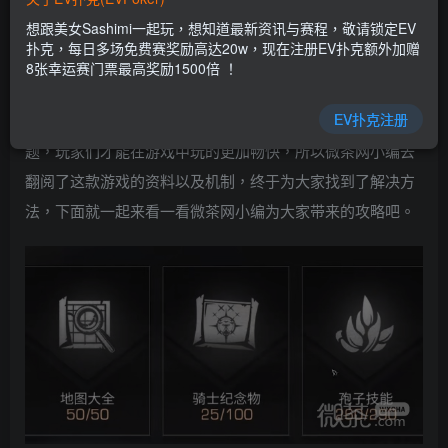
乐场|EV扑克游戏网址发布页——EV扑克下载
想跟美女Sashimi一起玩，想知道最新资讯与赛程，敬请锁定EV
(www.evpk66.com)
扑克，每日多场免费赛奖励高达20w，现在注册EV扑克额外加赠
8张幸运赛门票最高奖励1500倍 ！
很多玩家在明日之后中遇到了这样一个问题，这个问题
EV扑克注册
就是《明日之后》孢子技能获取攻略一览。只有解决这个问
题，玩家们才能在游戏中玩的更加畅快，所以微茶网小编去
翻阅了这款游戏的资料以及机制，终于为大家找到了解决方
法，下面就一起来看一看微茶网小编为大家带来的攻略吧。