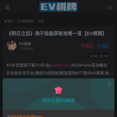
首页
EV棋牌测评
正文
《明日之后》孢子技能获取攻略一览【EV棋牌】
EV棋牌
关注
私信
3年前发布
33
10
EV扑克官网下载·EV扑克(
evp86.com
)为GGPoker亚洲推出
的全新扑克平台,拥有EV保险机制及国际MTT和SNG赛事,我
们具备完善的国际认可,致力提供国内最公平与公正的竞技环
境!
EV扑克|EV扑克官网|EV扑克下载|EV扑克电脑版|EV扑克娱
欢迎光临EV棋牌
乐场|EV扑克小游戏——EV扑克导航(www.evpks.com)
EV扑克|EV扑克官网|EV扑克娱乐场|EV扑克保险|EV扑克娱
关于EV扑克(EVPoker)