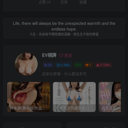
点赞
10
分享
收藏
Life, there will always be the unexpected warmth and the
endless hope.
人生，总会有不期而遇的温暖，和生生不息的希望
EV棋牌
关注
20
4.3W+
0
1
275W+
这家伙很懒，什么都没有写...
神木麗(神木丽)作品STARS-804发布！出道一周年，华丽布拉甲闪亮动人！【EV棋牌】
不给看不只是吊胃口！K奶的みなと羽琉(凑羽琉)原来是无码妹「水原圣子」？【EV棋牌】