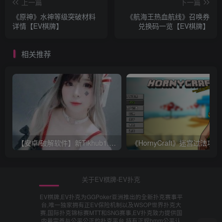
上一篇
下一篇
《原神》水神等级突破材料
《航海王热血航线》召唤券
详情【EV棋牌】
兑换码一览【EV棋牌】
相关推荐
【安卓/破解软件】新Tikhub1.13 解锁付费限制，超级会员破解版【EV棋牌】
《Ho
关于EV棋牌-EV扑克
EV棋牌,EV扑克为GGPoker亚洲推出的全新扑克赛事平
台,唯一独家拥有正EV保险机制以及WSOP世界扑克大
赛,国际扑克锦标赛MTT和SNG赛事,EV扑克致力提供国
内最完善与公平公正的扑克平台,持有正规bmm公平认