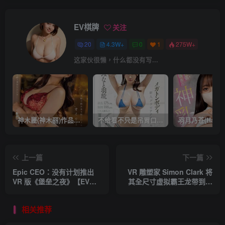
EV棋牌
关注
20
4.3W+
0
1
275W+
这家伙很懒，什么都没有写...
神木麗(神木丽)作品STARS-804发布！出道一周年，华丽布拉甲闪亮动人！【EV棋牌】
不给看不只是吊胃口！K奶的みなと羽琉(凑羽琉)原来是无码妹「水原圣子」？【EV棋牌】
上一篇
下一篇
Epic CEO：没有计划推出
VR 雕塑家 Simon Clark 将
VR 版《堡垒之夜》【EV棋
其全尺寸虚拟霸王龙带到现
牌】
实世界【EV棋牌】
相关推荐