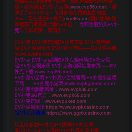
想跟美女Sashimi一起玩，
想知道最新资讯与赛
程，
敬请锁定EV扑克官网(
www.evp86.com
)。
看
牌手痒玩EV扑克，
每日多场免费赛奖励高达
20w，现在注册
EV扑克(
evp86.com
)
额外加赠
8张
幸运赛门票
最高奖励1500倍
！
立即注册加入EV扑
克
与全球玩家一起同乐。
EV扑克|EV扑克官网|EV扑克下载|EV扑克电脑
版|EV扑克娱乐场|EV扑克小游戏——EV扑克导航
(www.evpks.com)
EV扑克|EV扑克官网|EV扑克娱乐场|EV扑克保
险|EV扑克娱乐场|EV扑克游戏网址发布页——EV
扑克下载(www.evp86.com)
EV扑克小游戏|EV扑克小游戏官网|EV扑克小游戏
下载——EV扑克小游戏(www.evpkgames.com)
EV扑克电脑版网址：
www.evpk88.com
EV扑克GG官方：
www.evpk68.com
EV扑克官网：
www.evpukes.com
EV扑克娱乐场
https://www.evpkcasino.com
GG扑克小游戏
https://www.ggpkcasino.com
以上内容由EV扑克|EV棋牌|EV扑克博
客|GGPoker中文版|WSOP世界扑克大赛