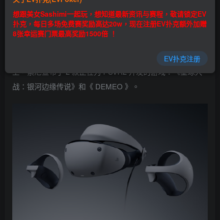
EV扑克|EV扑克官网|EV扑克娱乐场|EV扑克保险|EV扑克娱
想跟美女Sashimi一起玩，想知道最新资讯与赛程，敬请锁定EV
乐场|EV扑克游戏网址发布页——EV扑克下载
扑克，每日多场免费赛奖励高达20w，现在注册EV扑克额外加赠
(www.evpk66.com)
8张幸运赛门票最高奖励1500倍 ！
9 月 14 日，索尼召开新一期 State of Play 发布会。在会
EV扑克注册
上，索尼宣布了 2 款正在为 PSVR2 开发的游戏：《星球大
战：银河边缘传说》和《 DEMEO 》。