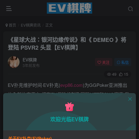
首页
EV棋牌资讯
正文
《星球大战：银河边缘传说》和《 DEMEO 》将
登陆 PSVR2 头显【EV棋牌】
EV棋牌
关注
私信
3年前发布
49
15
EV扑克维护时间·EV扑克(
evp86.com
)为GGPoker亚洲推出
的全新扑克平台,拥有EV保险机制及国际MTT和SNG赛事,我
们具备完善的国际认可,致力提供国内最公平与公正的竞技环
境!
欢迎光临EV棋牌
EV扑克|EV扑克官网|EV扑克下载|EV扑克电脑版|EV扑克娱
乐场|EV扑克小游戏——EV扑克导航(www.evpks.com)
关于EV扑克(EVPoker)