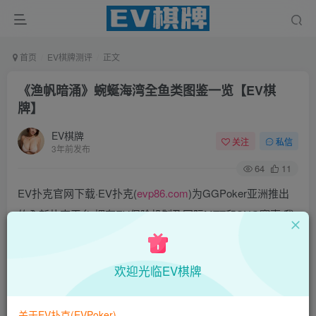
首页
EV棋牌测评
正文
《渔帆暗涌》蜿蜒海湾全鱼类图鉴一览【EV棋
牌】
EV棋牌
关注
私信
3年前发布
64
11
EV扑克官网下载·EV扑克(
evp86.com
)为GGPoker亚洲推出
的全新扑克平台,拥有EV保险机制及国际MTT和SNG赛事,我
们具备完善的国际认可,致力提供国内最公平与公正的竞技环
境!
欢迎光临EV棋牌
EV扑克|EV扑克官网|EV扑克下载|EV扑克电脑版|EV扑克娱
乐场|EV扑克小游戏——EV扑克导航(www.evpks.com)
关于EV扑克(EVPoker)