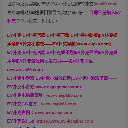
日多场免费赛奖励高达20w，现在注册
EV扑克(
evp86.com
)
额外加赠
8张幸运赛门票
最高奖励1500倍
！
立即注册加入EV
扑克
与全球玩家一起同乐。
EV扑克|EV扑克官网|EV扑克下载|EV扑克电脑版|EV扑克娱
乐场|EV扑克小游戏——EV扑克导航(www.evpks.com)
EV扑克|EV扑克官网|EV扑克娱乐场|EV扑克保险|EV扑克娱
乐场|EV扑克游戏网址发布页——EV扑克下载
(www.evp86.com)
EV扑克小游戏|EV扑克小游戏官网|EV扑克小游戏下载——
EV扑克小游戏(www.evpkgames.com)
EV扑克电脑版网址：
www.evpk88.com
EV扑克GG官方：
www.evpk68.com
EV扑克官网：
www.evpukes.com
EV扑克娱乐场
https://www.evpkcasino.com