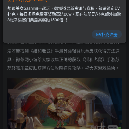
EV扑克|EV扑克官网|EV扑克娱乐场|EV扑克保险|EV扑克娱
想跟美女Sashimi一起玩，想知道最新资讯与赛程，敬请锁定EV
乐场|EV扑克游戏网址发布页——EV扑克下载
扑克，每日多场免费赛奖励高达20w，现在注册EV扑克额外加赠
(www.evpk66.com)
8张幸运赛门票最高奖励1500倍 ！
在这款游戏中，很多玩家都需要获取《猫和老鼠》手游
EV扑克注册
苏蕊轻舞乐章皮肤获得方法攻略，但玩家需要找到正确的方
法才能找到《猫和老鼠》手游苏蕊轻舞乐章皮肤获得方法道
具，微茶网小编给大家收集正确的获取《猫和老鼠》手游苏
蕊轻舞乐章皮肤获得方法攻略道具攻略，祝大家游戏愉快。