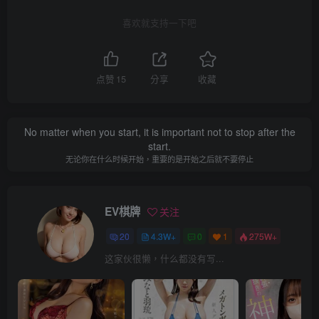
喜欢就支持一下吧
点赞
15
分享
收藏
No matter when you start, it is important not to stop after the
start.
无论你在什么时候开始，重要的是开始之后就不要停止
EV棋牌
关注
20
4.3W+
0
1
275W+
这家伙很懒，什么都没有写...