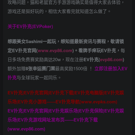
攻略问题，猫和老鼠官方手游游戏确实是值得大家去体验，
游戏还是挺好玩的，相信大家看完就知道怎么做了。
关于
EV扑克(EVPoker)
想跟美女Sashimi一起玩，
想知道最新资讯与赛程，
敬请锁
定EV扑克官网(
www.evp86.com
)。
看牌手痒玩EV扑克，
每
日多场免费赛奖励高达20w，现在注册
EV扑克(
evp86.com
)
额外加赠
8张幸运赛门票
最高奖励1500倍
！
立即注册加入EV
扑克
与全球玩家一起同乐。
EV扑克|EV扑克官网|EV扑克下载|EV扑克电脑版|EV扑克娱
乐场|EV扑克小游戏——EV扑克导航(www.evpks.com)
EV扑克|EV扑克官网|EV扑克娱乐场|EV扑克保险|EV扑克娱
乐场|EV扑克游戏网址发布页——EV扑克下载
(www.evp86.com)