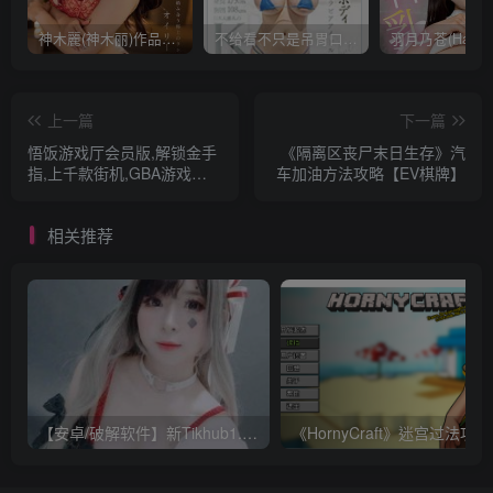
神木麗(神木丽)作品STARS-804发布！出道一周年，华丽布拉甲闪亮动人！【EV棋牌】
不给看不只是吊胃口！K奶的みなと羽琉(凑羽琉)原来是无码妹「水原圣子」？【EV棋牌】
上一篇
下一篇
悟饭游戏厅会员版,解锁金手
《隔离区丧尸末日生存》汽
指,上千款街机,GBA游戏
车加油方法攻略【EV棋牌】
【EV棋牌】
相关推荐
【安卓/破解软件】新Tikhub1.13 解锁付费限制，超级会员破解版【EV棋牌】
《Ho