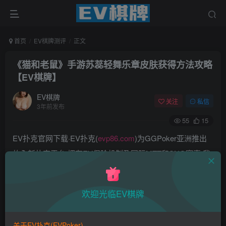
首页
EV棋牌测评
正文
《猫和老鼠》手游苏蕊轻舞乐章皮肤获得方法攻略
【EV棋牌】
EV棋牌
关注
私信
3年前发布
55
15
EV扑克官网下载·EV扑克(
evp86.com
)为GGPoker亚洲推出
的全新扑克平台,拥有EV保险机制及国际MTT和SNG赛事,我
们具备完善的国际认可,致力提供国内最公平与公正的竞技环
境!
欢迎光临EV棋牌
EV扑克|EV扑克官网|EV扑克下载|EV扑克电脑版|EV扑克娱
乐场|EV扑克小游戏——EV扑克导航(www.evpks.com)
关于EV扑克(EVPoker)