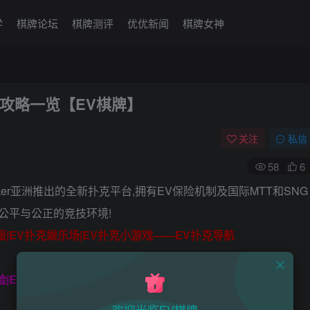
学
棋牌论坛
棋牌测评
优优新闻
棋牌女神
攻略一览【EV棋牌】
关注
私信
58
6
oker亚洲推出的全新扑克平台,拥有EV保险机制及国际MTT和SNG
公平与公正的竞技环境!
脑版|EV扑克娱乐场|EV扑克小游戏——EV扑克导航
保险|EV扑克娱乐场|EV扑克游戏网址发布页——EV扑克下载