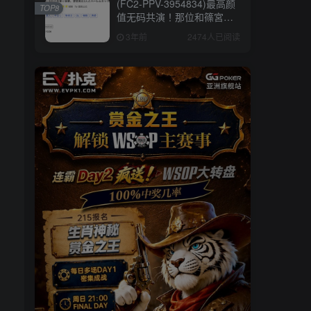
(FC2-PPV-3954834)最高颜
TOP8
值无码共演！那位和篠宮花
音一起下马的绝顶美少女
3年前
2474人已阅读
是⋯【EV棋牌】