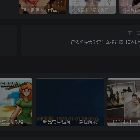
神木麗(神木丽)作品STARS-804发布！出道一周年，华丽布拉甲闪亮动人！【EV棋牌】
不给看不只是吊胃口！K奶的みなと羽琉(凑羽琉)原来是无码妹「水原圣子」？【EV棋牌】
下一
纽依斯特大学是什么梗详情【EV棋
《HornyCraft》迷宫过法攻略一览【EV棋牌】
［精品软件/破解］一款破解永久VIP的加速器：黑洞加速器【EV棋牌】