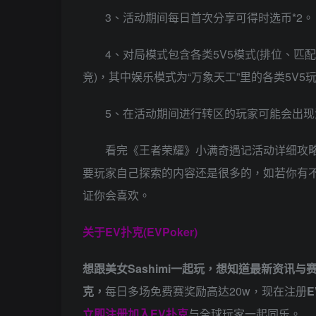
3、活动期间每日首次分享可得时选币*2。
4、对局模式包含各类5V5模式(排位、
竞)，其中娱乐模式为“万象天工”里的各类5V
5、在活动期间进行转区的玩家可能会出
看完《王者荣耀》小满奇遇记活动详细攻
要玩家自己探索的内容还是很多的，如若你有
证你会喜欢。
关于
EV扑克(EVPoker)
想跟美女Sashimi一起玩，
想知道最新资讯与
克，
每日多场免费赛奖励高达20w，现在注册
E
立即注册加入EV扑克
与全球玩家一起同乐。