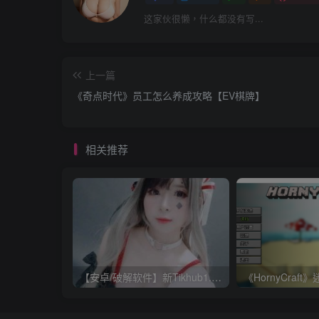
这家伙很懒，什么都没有写...
上一篇
《奇点时代》员工怎么养成攻略【EV棋牌】
相关推荐
【安卓/破解软件】新Tikhub1.13 解锁付费限制，超级会员破解版【EV棋牌】