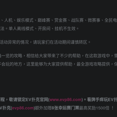
匹配、人机、娱乐模式、巅峰赛、赏金赛、战队赛、微赛事、全民电
5玩法。单人离线模式、开房间、挂机不生效。
现活动异常的情况，请玩家们在活动期间谨慎转区。
略一览的攻略，相信给大家带来了不少的帮助，在这款游戏中，
不会玩的地方，这里能够为大家提供帮助，最全游戏攻略提供，
赛程，
敬请锁定EV扑克官网(
www.evp86.com
)。
看牌手痒玩EV
V扑克(
evp86.com
)
额外加赠
8张幸运赛门票
最高奖励1500倍
！