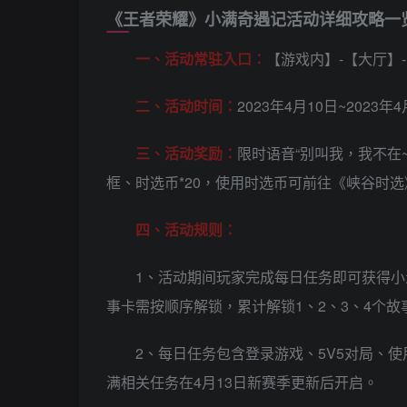
《王者荣耀》小满奇遇记活动详细攻略一
一、活动常驻入口：
【游戏内】-【大厅】
二、活动时间：
2023年4月10日~2023年
三、活动奖励：
限时语音“别叫我，我不在~
框、时选币*20，使用时选币可前往《峡谷时
四、活动规则：
1、活动期间玩家完成每日任务即可获得小满
事卡需按顺序解锁，累计解锁1、2、3、4个
2、每日任务包含登录游戏、5V5对局、使
满相关任务在4月13日新赛季更新后开启。