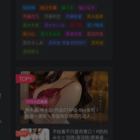
䌷莉绪
䌷日奈濑
䌷りお
䌷ひなせ
齐藤月乃
齐藤明里
齐藤帆夏
黒木逢夢
黒木奈美
黒木れいな
黒川菫
黒川晴美
黒川心
黒川すみれ
黒島玲衣
黒岛玲衣
黒奈るしあ
黑科技 修复老旧照片
黑科技
黑田悠斗
TOP1
故
7177人已阅读
神木麗(神木丽)作品STARS-804发布！
出道一周年，华丽布拉甲闪亮动人...
小
不给看不只是吊胃口！K奶的
TOP2
みなと羽琉(凑羽琉)原来是无