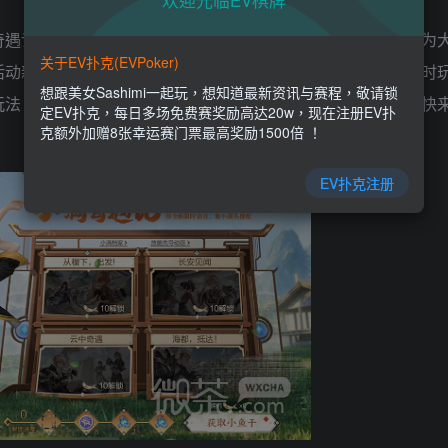
欢迎光临EV棋牌
奇遇记活动详细攻略一览的攻略，下面微茶网小编就来详细的为
关于EV扑克(EVPoker)
活动新内容层出不穷，这样能给玩家持久新鲜的游戏体验，同时
想跟美女Sashimi一起玩，想知道最新资讯与赛程，敬请锁
玩法，不要担心，本站为大家带来这款游戏最全的攻略教程，快
定EV扑克，每日多场免费赛奖励高达20w，现在注册EV扑
克额外加赠8张幸运赛门票最高奖励1500倍 ！
EV扑克注册