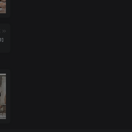
羽月乃苍(Haruna-Noa)最新作品EBOD-987介绍及封面预览【EV棋牌】
つばさ舞(翼舞)作品JUQ-568发布！又是童帝！奇迹的合作第四弹、被他插到发狂！【EV棋牌】
めぐり(惠理)作品JUQ-893发布！睽违4年重回战场！她电击复活！【EV棋牌】
篇
牌】
【3D同人】【精修汉化】我的可爱室友 ver1.61EX 最终完结版 PC+安卓+CG 4.8G【EV棋牌】
AI换脸相机，给你的照片“变变脸”，遇见不一样的自己【EV棋牌】