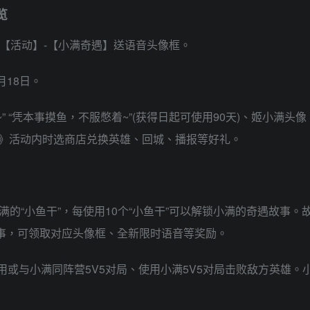
览
-【活动】-【小满奇遇】送语音头像框。
4月18日。
” “凭本事摸鱼，不服憋着~”(获得日起可使用90天)、姬小满头像
选》活动内时选商店兑换英雄、回城、播报等好礼。
的“小鱼干”，每使用10个“小鱼干”可以解锁小满的奇遇故事。
故事，可领取对应头像框、全新限时语音等奖励。
用或与小满同阵营5V5对局、使用小满5V5对局击败敌方英雄。