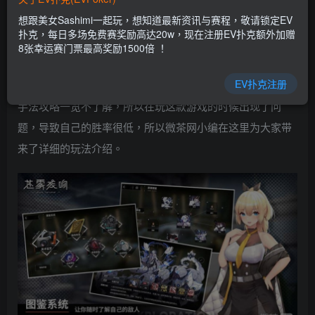
乐场|EV扑克游戏网址发布页——EV扑克下载
想跟美女Sashimi一起玩，想知道最新资讯与赛程，敬请锁定EV
(www.evpk66.com)
扑克，每日多场免费赛奖励高达20w，现在注册EV扑克额外加赠
8张幸运赛门票最高奖励1500倍 ！
在苍雾残响中有许多的玩法，每一个玩法都有自己独特
EV扑克注册
的机制和设定。由于有很多玩家对于《苍雾残响》刷初始号
手法攻略一览不了解，所以在玩这款游戏的时候出现了问
题，导致自己的胜率很低，所以微茶网小编在这里为大家带
来了详细的玩法介绍。