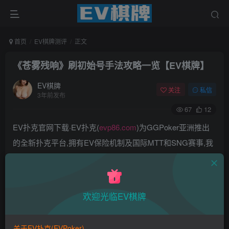
首页
EV棋牌测评
正文
《苍雾残响》刷初始号手法攻略一览【EV棋牌】
EV棋牌
关注
私信
3年前发布
67
12
EV扑克官网下载·EV扑克(
evp86.com
)为GGPoker亚洲推出
的全新扑克平台,拥有EV保险机制及国际MTT和SNG赛事,我
们具备完善的国际认可,致力提供国内最公平与公正的竞技环
境!
EV扑克|EV扑克官网|EV扑克下载|EV扑克电脑版|EV扑克娱
欢迎光临EV棋牌
乐场|EV扑克小游戏——EV扑克导航(www.evpks.com)
EV扑克|EV扑克官网|EV扑克娱乐场|EV扑克保险|EV扑克娱
关于EV扑克(EVPoker)