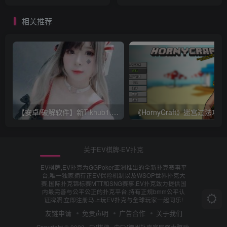
相关推荐
【安卓/破解软件】新Tikhub1.13 解锁付费限制，超级会员破解版【EV棋牌】
《Ho
关于EV棋牌-EV扑克
EV棋牌,EV扑克为GGPoker亚洲推出的全新扑克赛事平
台,唯一独家拥有正EV保险机制以及WSOP世界扑克大
赛,国际扑克锦标赛MTT和SNG赛事,EV扑克致力提供国
内最完善与公平公正的扑克平台,持有正规bmm公平认
证牌照,立即注册马上玩EV扑克与全球玩家一起同乐!
友链申请
免责声明
广告合作
关于我们