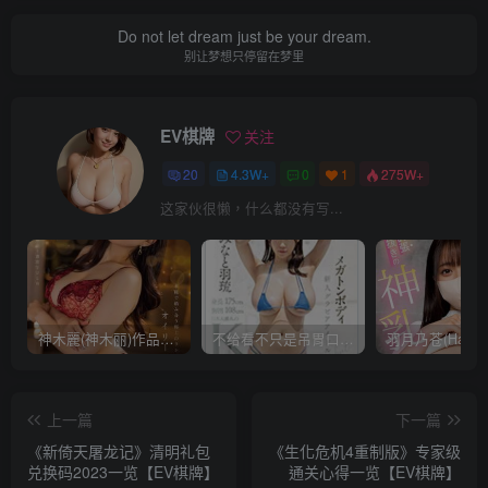
Do not let dream just be your dream.
别让梦想只停留在梦里
EV棋牌
关注
20
4.3W+
0
1
275W+
这家伙很懒，什么都没有写...
神木麗(神木丽)作品STARS-804发布！出道一周年，华丽布拉甲闪亮动人！【EV棋牌】
不给看不只是吊胃口！K奶的みなと羽琉(凑羽琉)原来是无码妹「水原圣子」？【EV棋牌】
上一篇
下一篇
《新倚天屠龙记》清明礼包
《生化危机4重制版》专家级
兑换码2023一览【EV棋牌】
通关心得一览【EV棋牌】