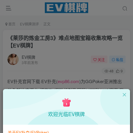
首页
EV棋牌测评
正文
《莱莎的炼金工房3》难点地图宝箱收集攻略一览
【EV棋牌】
EV棋牌
关注
私信
3年前发布
48
9
EV扑克官网下载·EV扑克(
evp86.com
)为GGPoker亚洲推出
的全新扑克平台,拥有EV保险机制及国际MTT和SNG赛事,我
们具备完善的国际认可,致力提供国内最公平与公正的竞技环
境!
欢迎光临EV棋牌
EV扑克|EV扑克官网|EV扑克下载|EV扑克电脑版|EV扑克娱
乐场|EV扑克小游戏——EV扑克导航(www.evpks.com)
关于EV扑克(EVPoker)