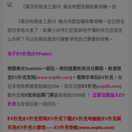
《莱莎的炼金工房3》难点地图宝箱收集攻略一览已经全
部分享给大家了，如果小伙伴们还有其他不懂的地方应该怎
么办呢？可以在网站里进行搜索寻找自己需要的攻略。
关于
EV扑克(EVPoker)
想跟美女Sashimi一起玩，
想知道最新资讯与赛程，
敬请锁
定EV扑克官网(
www.evp86.com
)。
看牌手痒玩EV扑克，
每
日多场免费赛奖励高达20w，现在注册
EV扑克(
evp86.com
)
额外加赠
8张幸运赛门票
最高奖励1500倍
！
立即注册加入EV
扑克
与全球玩家一起同乐。
EV扑克|EV扑克官网|EV扑克下载|EV扑克电脑版|EV扑克娱
乐场|EV扑克小游戏——EV扑克导航(www.evpks.com)