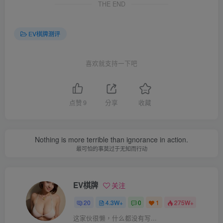
THE END
EV棋牌测评
喜欢就支持一下吧
点赞
9
分享
收藏
Nothing is more terrible than ignorance in action.
最可怕的事莫过于无知而行动
EV棋牌
关注
20
4.3W+
0
1
275W+
这家伙很懒，什么都没有写...