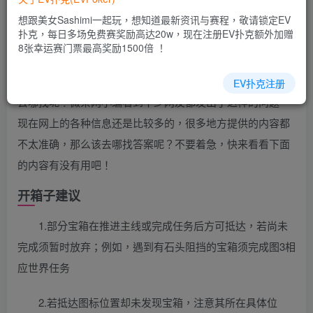
EV扑克|EV扑克官网|EV扑克娱乐场|EV扑克保险|EV扑克娱
想跟美女Sashimi一起玩，想知道最新资讯与赛程，敬请锁定EV
乐场|EV扑克游戏网址发布页——EV扑克下载
扑克，每日多场免费赛奖励高达20w，现在注册EV扑克额外加赠
(www.evpk66.com)
8张幸运赛门票最高奖励1500倍 ！
《莱莎的炼金工房3》难点地图宝箱收集攻略一览的内容
EV扑克注册
去哪找呢？微茶网小编看到不少网友都发出了这样的问题，
现在网上的各种信息还是比较多的，很多地方提供的内容都
不太准确，那么该去哪找答案呢？不要着急，快来看看下面
的内容有没有用吧！
开箱子建议
1.部分宝箱在推进主线或完成任务后方可抵达，若尚未
完成须暂时放弃；例如，遇到有石头阻挡的宝箱须完成图3相
应世界任务
2.若抵达图标位置却未发现宝箱，注意其所在具体位