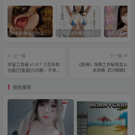
神木麗(神木丽)作品STARS-804发布！出道一周年，华丽布拉甲闪亮动人！【EV棋牌】
不给看不只是吊胃口！K奶的みなと羽琉(凑羽琉)原来是无码妹「水原圣子」？【EV棋牌】
上一篇
下一篇
宇宙工具箱 v1.5.7 三百多款
《原神》净罪之井秘境怎么
功能[万能箱]小问题，不求
去攻略【EV棋牌】
人！解锁终身会员，免登录
【EV棋牌】
相关推荐