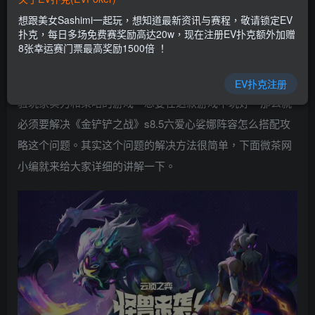
EV扑克|EV扑克官网|EV扑克娱乐场|EV扑克保险|EV扑克娱
想跟美女Sashimi一起玩，想知道最新资讯与赛程，敬请锁定EV
乐场|EV扑克游戏网址发布页——EV扑克下载
扑克，每日多场免费赛奖励高达20w，现在注册EV扑克额外加赠
(www.evpk66.com)
8张幸运赛门票最高奖励1500倍 ！
金铲铲之战是一款有着多种角色可以选择使用，非常考
EV扑克注册
验玩家实力和策略的游戏。想要在这款游戏中玩好，那么就
必须要解决《金铲铲之战》s8.5六爱心娑娜阵容怎么搭配攻
略这个问题。其实这个问题的解决方法很简单，下面微茶网
小编就来给大家详细的讲解一下。