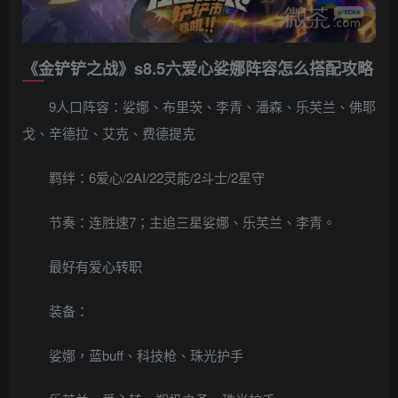
《金铲铲之战》s8.5六爱心娑娜阵容怎么搭配攻略
9人口阵容：娑娜、布里茨、李青、潘森、乐芙兰、佛耶
戈、辛德拉、艾克、费德提克
羁绊：6爱心/2AI/22灵能/2斗士/2星守
节奏：连胜速7；主追三星娑娜、乐芙兰、李青。
最好有爱心转职
装备：
娑娜，蓝buff、科技枪、珠光护手