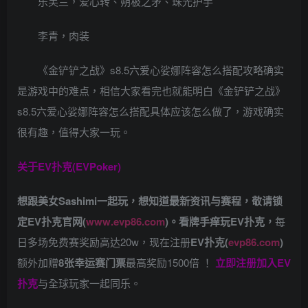
乐芙兰，爱心转、朔极之矛、珠光护手
李青，肉装
《金铲铲之战》s8.5六爱心娑娜阵容怎么搭配攻略确实
是游戏中的难点，相信大家看完也就能明白《金铲铲之战》
s8.5六爱心娑娜阵容怎么搭配具体应该怎么做了，游戏确实
很有趣，值得大家一玩。
关于
EV扑克(EVPoker)
想跟美女Sashimi一起玩，
想知道最新资讯与赛程，
敬请锁
定EV扑克官网(
www.evp86.com
)。
看牌手痒玩EV扑克，
每
日多场免费赛奖励高达20w，现在注册
EV扑克(
evp86.com
)
额外加赠
8张幸运赛门票
最高奖励1500倍
！
立即注册加入EV
扑克
与全球玩家一起同乐。