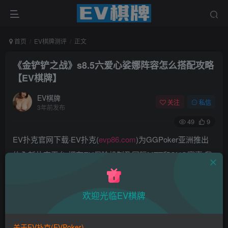
首页
EV棋牌测评
正文
《金铲铲之战》s8.5六爱心娑娜阵容怎么搭配攻略
【EV棋牌】
EV棋牌
关注
私信
3年前发布
49
9
EV扑克官网下载·EV扑克(
evp86.com
)为GGPoker亚洲推出
的全新扑克平台,拥有EV保险机制及国际MTT和SNG赛事,我
们具备完善的国际认可,致力提供国内最公平与公正的竞技环
境!
欢迎光临EV棋牌
EV扑克|EV扑克官网|EV扑克下载|EV扑克电脑版|EV扑克娱
乐场|EV扑克小游戏——EV扑克导航(www.evpks.com)
关于EV扑克(EVPoker)