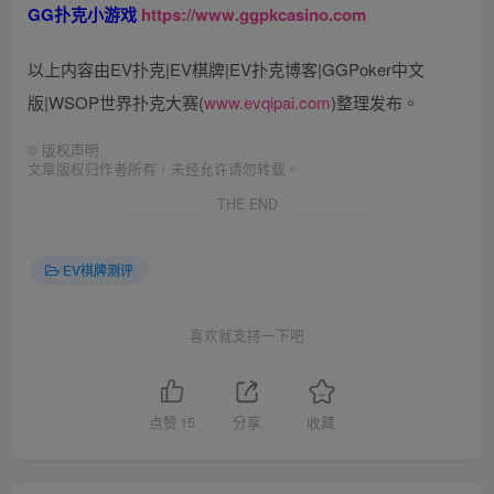
GG扑克小游戏
https://www.ggpkcasino.com
以上内容由EV扑克|EV棋牌|EV扑克博客|GGPoker中文
版|WSOP世界扑克大赛(
www.evqipai.com
)整理发布。
©
版权声明
文章版权归作者所有，未经允许请勿转载。
THE END
EV棋牌测评
喜欢就支持一下吧
点赞
15
分享
收藏