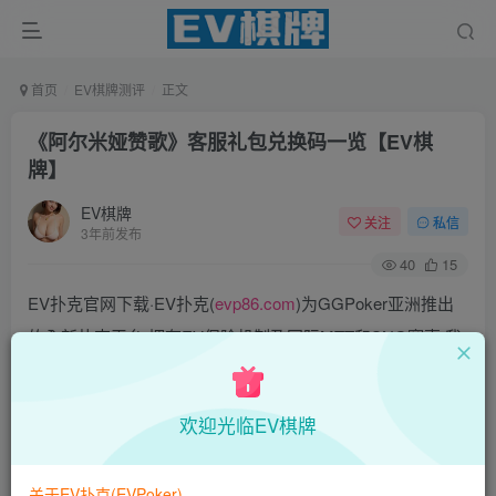
首页
EV棋牌测评
正文
《阿尔米娅赞歌》客服礼包兑换码一览【EV棋
牌】
EV棋牌
关注
私信
3年前发布
40
15
EV扑克官网下载·EV扑克(
evp86.com
)为GGPoker亚洲推出
的全新扑克平台,拥有EV保险机制及国际MTT和SNG赛事,我
们具备完善的国际认可,致力提供国内最公平与公正的竞技环
境!
欢迎光临EV棋牌
EV扑克|EV扑克官网|EV扑克下载|EV扑克电脑版|EV扑克娱
乐场|EV扑克小游戏——EV扑克导航(www.evpks.com)
关于EV扑克(EVPoker)