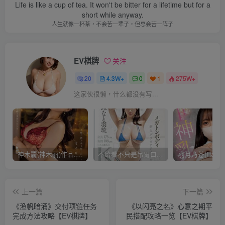
Life is like a cup of tea. It won't be bitter for a lifetime but for a
short while anyway.
人生就像一杯茶，不会苦一辈子，但总会苦一阵子
EV棋牌
关注
20
4.3W+
0
1
275W+
这家伙很懒，什么都没有写...
神木麗(神木丽)作品STARS-804发布！出道一周年，华丽布拉甲闪亮动人！【EV棋牌】
不给看不只是吊胃口！K奶的みなと羽琉(凑羽琉)原来是无码妹「水原圣子」？【EV棋牌】
上一篇
下一篇
《渔帆暗涌》交付项链任务
《以闪亮之名》心意之期平
完成方法攻略【EV棋牌】
民搭配攻略一览【EV棋牌】