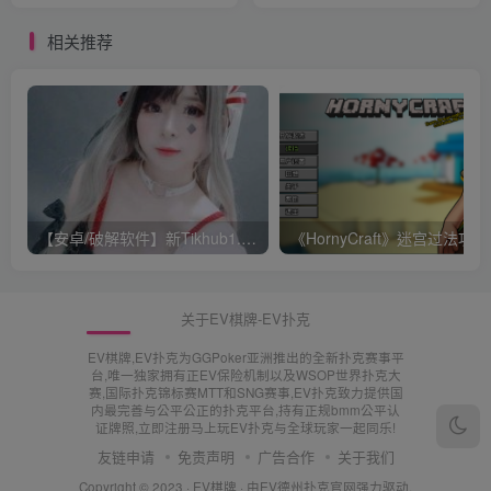
相关推荐
【安卓/破解软件】新Tikhub1.13 解锁付费限制，超级会员破解版【EV棋牌】
《Ho
关于EV棋牌-EV扑克
EV棋牌,EV扑克为GGPoker亚洲推出的全新扑克赛事平
台,唯一独家拥有正EV保险机制以及WSOP世界扑克大
赛,国际扑克锦标赛MTT和SNG赛事,EV扑克致力提供国
内最完善与公平公正的扑克平台,持有正规bmm公平认
证牌照,立即注册马上玩EV扑克与全球玩家一起同乐!
友链申请
免责声明
广告合作
关于我们
Copyright © 2023 ·
EV棋牌
· 由
EV德州扑克官网
强力驱动.