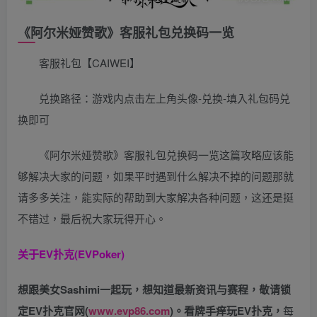
《阿尔米娅赞歌》客服礼包兑换码一览
客服礼包【CAIWEI】
兑换路径：游戏内点击左上角头像-兑换-填入礼包码兑
换即可
《阿尔米娅赞歌》客服礼包兑换码一览这篇攻略应该能
够解决大家的问题，如果平时遇到什么解决不掉的问题那就
请多多关注，能实际的帮助到大家解决各种问题，这还是挺
不错过，最后祝大家玩得开心。
关于
EV扑克(EVPoker)
想跟美女Sashimi一起玩，
想知道最新资讯与赛程，
敬请锁
定EV扑克官网(
www.evp86.com
)。
看牌手痒玩EV扑克，
每