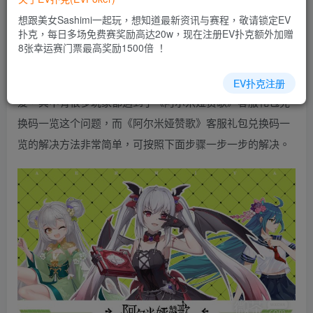
EV扑克|EV扑克官网|EV扑克娱乐场|EV扑克保险|EV扑克娱
想跟美女Sashimi一起玩，想知道最新资讯与赛程，敬请锁定EV
乐场|EV扑克游戏网址发布页——EV扑克下载
扑克，每日多场免费赛奖励高达20w，现在注册EV扑克额外加赠
(www.evpk66.com)
8张幸运赛门票最高奖励1500倍 ！
阿尔米娅赞歌是一款特别不错的游戏，深受玩家的热
EV扑克注册
爱，其中有很多玩家都遇到了《阿尔米娅赞歌》客服礼包兑
换码一览这个问题，而《阿尔米娅赞歌》客服礼包兑换码一
览的解决方法非常简单，可按照下面步骤一步一步的解决。