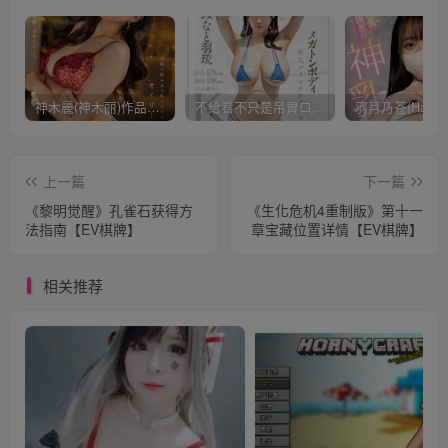
神木麗(神木丽)作品STARS-804发布！出道一周年，华丽布拉甲闪亮动人！【EV棋牌】
不给看不只是吊胃口！K奶的みなと羽琉(凑羽琉)原来是无码妹「水原圣子」？【EV棋牌】
上一篇
下一篇
《黎明觉醒》孔雀石获得方
《生化危机4重制版》第十一
法指南【EV棋牌】
章宝藏位置详情【EV棋牌】
相关推荐