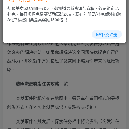
乐场|EV扑克游戏网址发布页——EV扑克下载
想跟美女Sashimi一起玩，想知道最新资讯与赛程，敬请锁定EV
(www.evpk66.com)
扑克，每日多场免费赛奖励高达20w，现在注册EV扑克额外加赠
8张幸运赛门票最高奖励1500倍 ！
1在黎明觉醒生机中，想要获得强大的战斗力，那么就只
EV扑克注册
能通过研究游戏内容获得。今天在这里，微茶网小编为大家
带来的就是在游戏中不知道《黎明觉醒》突发任务攻略一览
怎么办的解决办法，如果你想解决这个问题快速提高自己的
战斗力，那么就千万别错过了微茶网小编为你带来的这篇攻
略。
黎明觉醒突发任务攻略一览
突发事件随机分布在地图中，需要幸存者们细心的寻找
触发方式，在地图上没有标识，极难被寻找到。
突发事件在触发后，探索任务栏中将会多出【突发】任