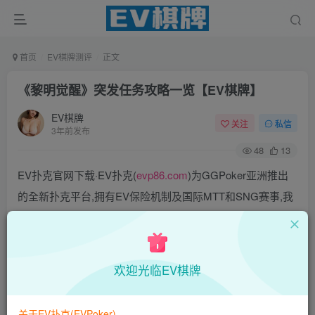
首页
EV棋牌测评
正文
《黎明觉醒》突发任务攻略一览【EV棋牌】
EV棋牌
关注
私信
3年前发布
48
13
EV扑克官网下载·EV扑克(
evp86.com
)为GGPoker亚洲推出
的全新扑克平台,拥有EV保险机制及国际MTT和SNG赛事,我
们具备完善的国际认可,致力提供国内最公平与公正的竞技环
境!
EV扑克|EV扑克官网|EV扑克下载|EV扑克电脑版|EV扑克娱
欢迎光临EV棋牌
乐场|EV扑克小游戏——EV扑克导航(www.evpks.com)
EV扑克|EV扑克官网|EV扑克娱乐场|EV扑克保险|EV扑克娱
关于EV扑克(EVPoker)