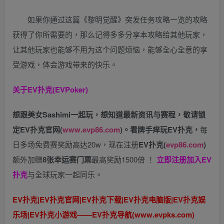
如果你通过这篇《黎明觉醒》突发任务攻略一览的攻略
获得了你所需要的，那么记得多多分享本攻略给其他玩家，
让其他玩家也能够不用为这个问题烦恼，能够全心全意的享
受游戏，体会游戏带来的快乐。
关于
EV扑克(EVPoker)
想跟美女Sashimi一起玩，
想知道最新资讯与赛程，
敬请锁
定EV扑克官网(
www.evp86.com
)。
看牌手痒玩EV扑克，
每
日多场免费赛奖励高达20w，现在注册
EV扑克(
evp86.com
)
额外加赠
8张幸运赛门票
最高奖励1500倍
！
立即注册加入EV
扑克
与全球玩家一起同乐。
EV扑克|EV扑克官网|EV扑克下载|EV扑克电脑版|EV扑克娱
乐场|EV扑克小游戏——EV扑克导航(www.evpks.com)