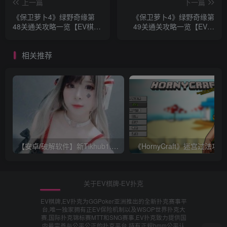
上一篇
下一篇
《保卫萝卜4》绿野奇缘第
《保卫萝卜4》绿野奇缘第
48关通关攻略一览【EV棋
49关通关攻略一览【EV棋
牌】
牌】
相关推荐
【安卓/破解软件】新Tikhub1.13 解锁付费限制，超级会员破解版【EV棋牌】
《Ho
关于EV棋牌-EV扑克
EV棋牌,EV扑克为GGPoker亚洲推出的全新扑克赛事平
台,唯一独家拥有正EV保险机制以及WSOP世界扑克大
赛,国际扑克锦标赛MTT和SNG赛事,EV扑克致力提供国
内最完善与公平公正的扑克平台,持有正规bmm公平认