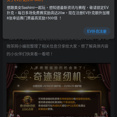
EV扑克|EV扑克官网|EV扑克娱乐场|EV扑克保险|EV扑克娱
想跟美女Sashimi一起玩，想知道最新资讯与赛程，敬请锁定EV
乐场|EV扑克游戏网址发布页——EV扑克下载
扑克，每日多场免费赛奖励高达20w，现在注册EV扑克额外加赠
(www.evpk66.com)
8张幸运赛门票最高奖励1500倍 ！
在热门游戏地下城与勇士里许多玩家可能都还不清楚
EV扑克注册
《DNF》2023年奇迹缝纫机活动玩法详情是什么呢？接下来
微茶网小编就整理了相关信息分享给大家，想了解具体内容
的小伙伴们快来看一看吧！