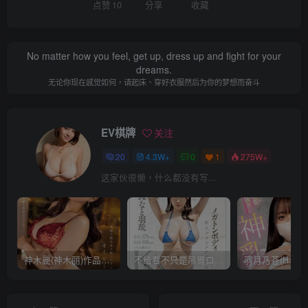
点赞
10
分享
收藏
No matter how you feel, get up, dress up and fight for your
dreams.
无论你现在感觉如何，请起床、穿好衣服然后为你的梦想而奋斗
EV棋牌
关注
20
4.3W+
0
1
275W+
这家伙很懒，什么都没有写...
神木麗(神木丽)作品STARS-804发布！出道一周年，华丽布拉甲闪亮动人！【EV棋牌】
不给看不只是吊胃口！K奶的みなと羽琉(凑羽琉)原来是无码妹「水原圣子」？【EV棋牌】