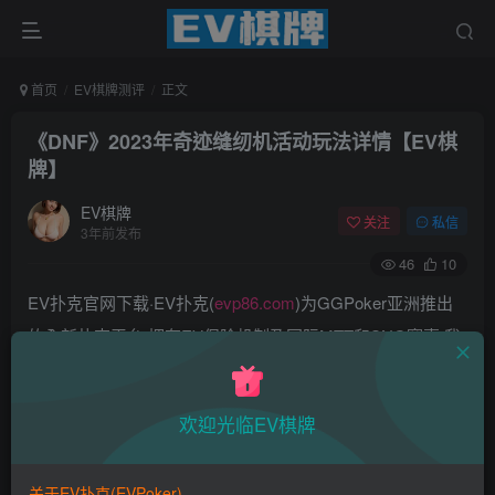
首页
EV棋牌测评
正文
《DNF》2023年奇迹缝纫机活动玩法详情【EV棋
牌】
EV棋牌
关注
私信
3年前发布
46
10
EV扑克官网下载·EV扑克(
evp86.com
)为GGPoker亚洲推出
的全新扑克平台,拥有EV保险机制及国际MTT和SNG赛事,我
们具备完善的国际认可,致力提供国内最公平与公正的竞技环
境!
欢迎光临EV棋牌
EV扑克|EV扑克官网|EV扑克下载|EV扑克电脑版|EV扑克娱
乐场|EV扑克小游戏——EV扑克导航(www.evpks.com)
关于EV扑克(EVPoker)