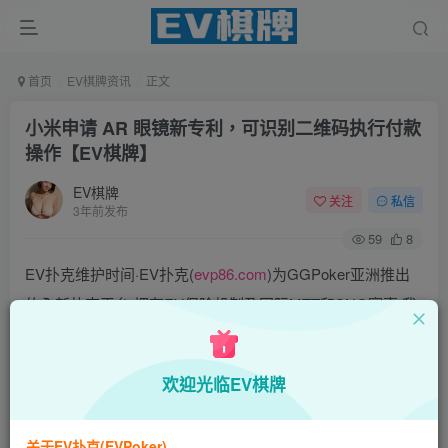
首页
EV棋牌资讯
正文
小米申请 AR 眼镜新专利，可识别二维码执行付款
操作【EV棋牌】
EV棋牌
关注
私信
3年前发布
59
8
EV扑克维护时间·EV扑克(
evp86.com
)为GGPoker亚洲推出
的全新扑克平台,拥有EV保险机制及国际MTT和SNG赛事,我
们具备完善的国际认可,致力提供国内最公平与公正的竞技环
境!
欢迎光临EV棋牌
EV扑克|EV扑克官网|EV扑克下载|EV扑克电脑版|EV扑克娱
乐场|EV扑克小游戏——EV扑克导航(www.evpks.com)
关于EV扑克(EVPoker)