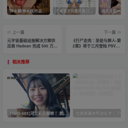
神木麗(神木丽)作品STARS-804发布！出道一周年，华丽布拉甲闪亮动人！【EV棋牌】
不给看不只是吊胃口！K奶的みなと羽琉(凑羽琉)原来是无码妹「水原圣子」？【EV棋牌】
上一篇
下一篇
元宇宙基础设施解决方案供
《行尸走肉：圣徒与罪人-第
应商 Hadean 完成 500 万美
2章》将于三月登陆 PSVR2
元新融资【EV棋牌】
和 PCVR 平台【EV棋牌】
相关推荐
[SSIS-685]河北彩花解禁！ 靠这支作品再拿下销售冠军！ 有意思吧 2023-03-30 14:25 0 三条猫娱乐达人【EV棋牌】