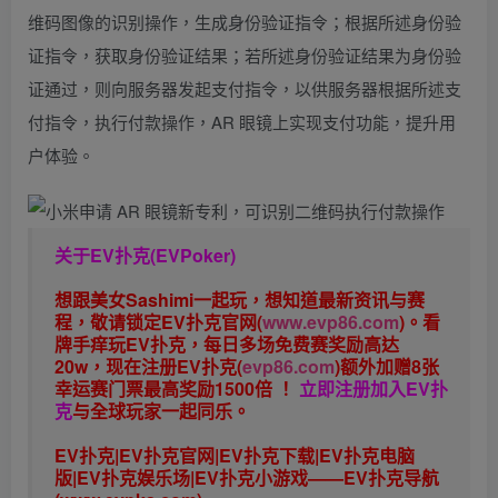
维码图像的识别操作，生成身份验证指令；根据所述身份验
证指令，获取身份验证结果；若所述身份验证结果为身份验
证通过，则向服务器发起支付指令，以供服务器根据所述支
付指令，执行付款操作，AR 眼镜上实现支付功能，提升用
户体验。
关于
EV扑克(EVPoker)
想跟美女Sashimi一起玩，
想知道最新资讯与赛
程，
敬请锁定EV扑克官网(
www.evp86.com
)。
看
牌手痒玩EV扑克，
每日多场免费赛奖励高达
20w，现在注册
EV扑克(
evp86.com
)
额外加赠
8张
幸运赛门票
最高奖励1500倍
！
立即注册加入EV扑
克
与全球玩家一起同乐。
EV扑克|EV扑克官网|EV扑克下载|EV扑克电脑
版|EV扑克娱乐场|EV扑克小游戏——EV扑克导航