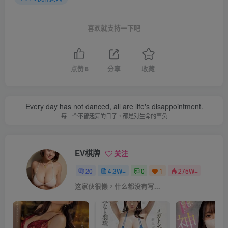
喜欢就支持一下吧
点赞
8
分享
收藏
Every day has not danced, all are life's disappointment.
每一个不曾起舞的日子，都是对生命的辜负
EV棋牌
关注
20
4.3W+
0
1
275W+
这家伙很懒，什么都没有写...