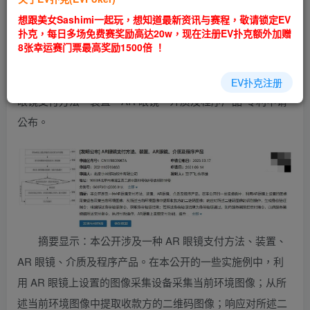
EV扑克|EV扑克官网|EV扑克娱乐场|EV扑克保险|EV扑克娱
想跟美女Sashimi一起玩，想知道最新资讯与赛程，敬请锁定EV
乐场|EV扑克游戏网址发布页——EV扑克下载
扑克，每日多场免费赛奖励高达20w，现在注册EV扑克额外加赠
(www.evpk66.com)
8张幸运赛门票最高奖励1500倍 ！
据天眼查 App 显示，北京小米移动软件有限公司的“AR
EV扑克注册
眼镜支付方法、装置、AR 眼镜、介质及程序产品”专利申请
公布。
摘要显示：本公开涉及一种 AR 眼镜支付方法、装置、
AR 眼镜、介质及程序产品。在本公开的一些实施例中，利
用 AR 眼镜上设置的图像采集设备采集当前环境图像；从所
述当前环境图像中提取收款方的二维码图像；响应对所述二