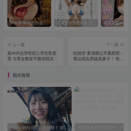
神木麗(神木丽)作品STARS-804发布！出道一周年，华丽布拉甲闪亮动人！【EV棋牌】
不给看不只是吊胃口！K奶的みなと羽琉(凑羽琉)原来是无码妹「水原圣子」？【EV棋牌】
上一篇
下一篇
泉州中远学校初三学生陈思
绘丽奈”素海霖公开素颜照，
莹 与男友教室不雅视频流出
眼尖网友质疑其鼻子！ 有意
有意思吧 2023-03-30 10:47
思吧 2023-03-30 09:37 0 三
0 三条猫娱乐达人【EV棋
条猫娱乐达人【EV棋牌】
相关推荐
牌】
[SSIS-685]河北彩花解禁！ 靠这支作品再拿下销售冠军！ 有意思吧 2023-03-30 14:25 0 三条猫娱乐达人【EV棋牌】