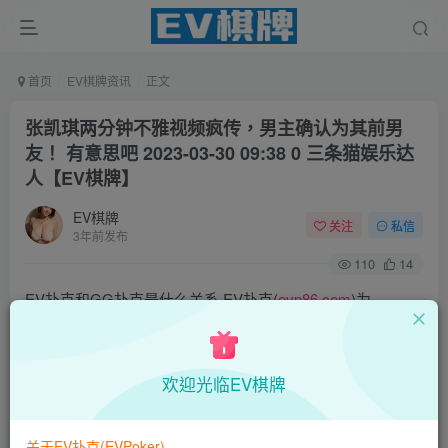
首页
EV棋牌资讯
正文
张凯琪两分钟不雅视频疯传，男主确认为其前男
友！ 有意思吧 2023-03-30 09:38 0 三条猫娱乐达
人【EV棋牌】
EV棋牌
关注
私信
3年前发布
110
14
EV扑克和GG扑克是什么关系·EV扑克(
evp86.com
)为
GGPoker亚洲推出的全新扑克平台,拥有EV保险机制及国际
MTT和SNG赛事,我们具备完善的国际认可,致力提供国内最
欢迎光临EV棋牌
公平与公正的竞技环境!
EV扑克|EV扑克官网|EV扑克下载|EV扑克电脑版|EV扑克娱
关于EV扑克(EVPoker)