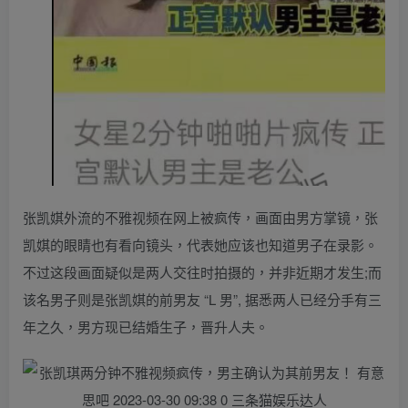
张凯娸外流的不雅视频在网上被疯传，画面由男方掌镜，张
凯娸的眼睛也有看向镜头，代表她应该也知道男子在录影。
不过这段画面疑似是两人交往时拍摄的，并非近期才发生;而
该名男子则是张凯娸的前男友 “L 男”, 据悉两人已经分手有三
年之久，男方现已结婚生子，晋升人夫。