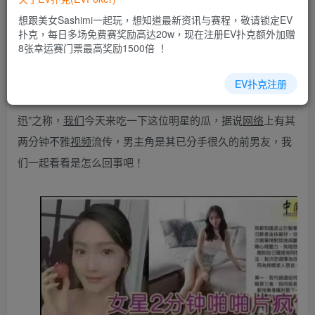
乐场|EV扑克小游戏——EV扑克导航(www.evpks.com)
想跟美女Sashimi一起玩，想知道最新资讯与赛程，敬请锁定EV
EV扑克|EV扑克官网|EV扑克娱乐场|EV扑克保险|EV扑克娱
扑克，每日多场免费赛奖励高达20w，现在注册EV扑克额外加赠
乐场|EV扑克游戏网址发布页——EV扑克下载
8张幸运赛门票最高奖励1500倍 ！
(www.evpk66.com)
EV扑克注册
香港女星张凯娸不知道大家有没有了解的，在圈内有着“小周
迅”之称，
我们
今天来吃一下这位明星的瓜，据说
网络
上有其
两分钟不雅
视频
流传，男主角是其已分手很久的前男友，我
们一起看看是怎么回事吧！