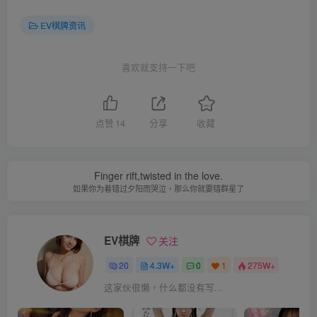
EV棋牌资讯
喜欢就支持一下吧
点赞
14
分享
收藏
Finger rift,twisted in the love.
如果你为着错过夕阳而哭泣，那么你就要错群星了
EV棋牌
关注
20
4.3W+
0
1
275W+
这家伙很懒，什么都没有写...