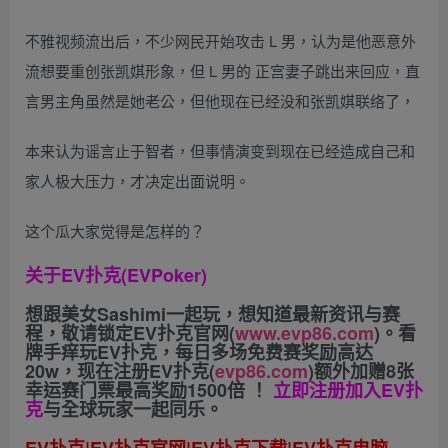
不雅视频流出后，不少网民开始攻击 L 男，认为是他恶意外
流想要重创张凯娸形象，但 L 男的 正宫妻子跳出来回应，直
言男主角虽然是她老公，但他现在已经没和张凯娸联络了，
本来认为谣言止于智者，但事情演变到现在已经造成自己和
家人极大压力，才决定出面说明。
这个瓜大家觉得是怎样的？
关于
EV扑克(EVPoker)
想跟美女Sashimi一起玩，
想知道最新资讯与赛
程，
敬请锁定EV扑克官网(
www.evp86.com
)。
看
牌手痒玩EV扑克，
每日多场免费赛奖励高达
20w，现在注册
EV扑克(
evp86.com
)
额外加赠
8张
幸运赛门票
最高奖励1500倍
！
立即注册加入EV扑
克
与全球玩家一起同乐。