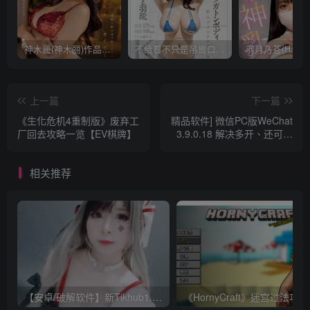
神木麗(神木丽)作品STARS-804发布！出道一周年，华丽布拉甲闪亮动人！【EV棋牌】
不给看不只是吊胃口！K奶的みなと羽琉(凑羽琉)原来是无码妹「水原圣子」？【EV棋牌】
上一篇
下一篇
《生化危机4重制版》废弃工
精品软件] 微信PC版WeChat
厂回去攻略一览【EV棋牌】
3.9.0.18 解决多开、还可以
防撤回，非常受欢迎的绿色
版【EV棋牌】
相关推荐
【安卓/破解软件】新Tikhub1.13 解锁付费限制，超级会员破解版【EV棋牌】
《Ho