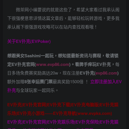
微茶网小编要说的就是这些了，希望大家看过我承认阁
下很强梗意思详情这篇文章后，能够轻松玩转游戏，更多我
承认阁下很强游戏攻略可以在站内查找观看哦！
关于
EV扑克(EVPoker)
想跟美女Sashimi一起玩，
想知道最新资讯与赛程，
敬请锁
定EV扑克官网(
www.evp86.com
)。
看牌手痒玩EV扑克，
每
日多场免费赛奖励高达20w，现在注册
EV扑克(
evp86.com
)
额外加赠
8张幸运赛门票
最高奖励1500倍
！
立即注册加入EV
扑克
与全球玩家一起同乐。
EV扑克|EV扑克官网|EV扑克下载|EV扑克电脑版|EV扑克娱
乐场|EV扑克小游戏——EV扑克导航(www.evpks.com)
EV扑克|EV扑克官网|EV扑克娱乐场|EV扑克保险|EV扑克娱