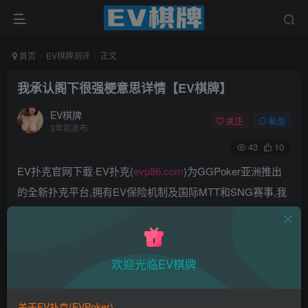
首页
EV棋牌测评
正文
我承认阁下很强梗意思详情【EV棋牌】
EV棋牌
关注
私信
3年前发布
43
10
EV扑克官网下载·EV扑克(
evp86.com
)为GGPoker亚洲推出
的全新扑克平台,拥有EV保险机制及国际MTT和SNG赛事,我
们具备完善的国际认可,致力提供国内最公平与公正的竞技环
境!
EV扑克|EV扑克官网|EV扑克下载|EV扑克电脑版|EV扑克娱
欢迎光临EV棋牌
乐场|EV扑克小游戏——EV扑克导航(www.evpks.com)
EV扑克|EV扑克官网|EV扑克娱乐场|EV扑克保险|EV扑克娱
关于EV扑克(EVPoker)