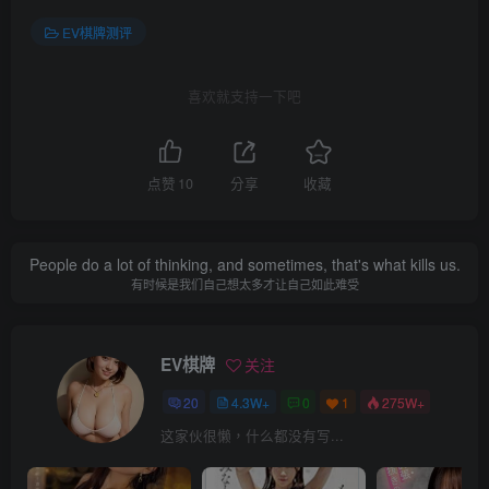
EV棋牌测评
喜欢就支持一下吧
点赞
10
分享
收藏
People do a lot of thinking, and sometimes, that's what kills us.
有时候是我们自己想太多才让自己如此难受
EV棋牌
关注
20
4.3W+
0
1
275W+
这家伙很懒，什么都没有写...