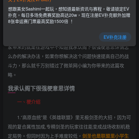
乐场|EV扑克游戏网址发布页——EV扑克下载
想跟美女Sashimi一起玩，想知道最新资讯与赛程，敬请锁定EV
(www.evpk66.com)
扑克，每日多场免费赛奖励高达20w，现在注册EV扑克额外加赠
8张幸运赛门票最高奖励1500倍 ！
1在我承认阁下很强中，想要获得强大的战斗力，那么就
EV扑克注册
只能通过研究游戏内容获得。今天在这里，微茶网小编为大
家带来的就是在游戏中不知道我承认阁下很强梗意思详情怎
么办的解决办法，如果你想解决这个问题快速提高自己的战
斗力，那么就千万别错过了微茶网小编为你带来的这篇攻
略。
我承认阁下很强梗意思详情
一、梗介绍
1.“高原血统”是《英雄联盟》里无极剑圣的大招，因为可
观的复合属性加成,专精剑圣的玩家往往能变成战场收割机稳
定局势。但同时因为上手难度较低，
剑圣也是联盟里小学生