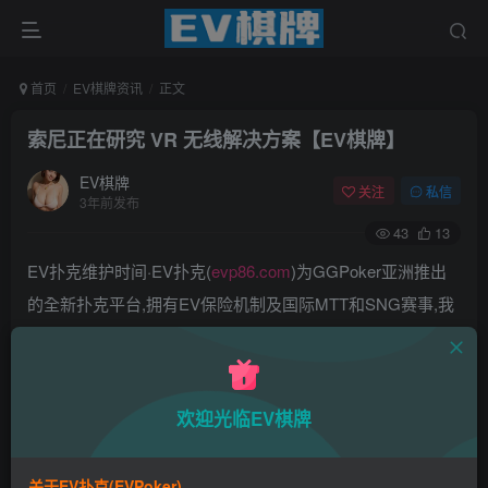
首页
EV棋牌资讯
正文
索尼正在研究 VR 无线解决方案【EV棋牌】
EV棋牌
关注
私信
3年前发布
43
13
EV扑克维护时间·EV扑克(
evp86.com
)为GGPoker亚洲推出
的全新扑克平台,拥有EV保险机制及国际MTT和SNG赛事,我
们具备完善的国际认可,致力提供国内最公平与公正的竞技环
境!
EV扑克|EV扑克官网|EV扑克下载|EV扑克电脑版|EV扑克娱
欢迎光临EV棋牌
乐场|EV扑克小游戏——EV扑克导航(www.evpks.com)
EV扑克|EV扑克官网|EV扑克娱乐场|EV扑克保险|EV扑克娱
关于EV扑克(EVPoker)