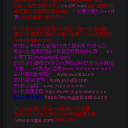
20w，现在注册
EV扑克(
evp86.com
)
额外加赠
8张
幸运赛门票
最高奖励1500倍
！
立即注册加入EV扑
克
与全球玩家一起同乐。
EV扑克|EV扑克官网|EV扑克下载|EV扑克电脑
版|EV扑克娱乐场|EV扑克小游戏——EV扑克导航
(www.evpks.com)
EV扑克|EV扑克官网|EV扑克娱乐场|EV扑克保
险|EV扑克娱乐场|EV扑克游戏网址发布页——EV
扑克下载(www.evp86.com)
EV扑克小游戏|EV扑克小游戏官网|EV扑克小游戏
下载——EV扑克小游戏(www.evpkgames.com)
EV扑克电脑版网址：
www.evpk88.com
EV扑克GG官方：
www.evpk68.com
EV扑克官网：
www.evpukes.com
EV扑克娱乐场
https://www.evpkcasino.com
GG扑克小游戏
https://www.ggpkcasino.com
以上内容由EV扑克|EV棋牌|EV扑克博
客|GGPoker中文版|WSOP世界扑克大赛
(
www.evqipai.com
)整理发布。