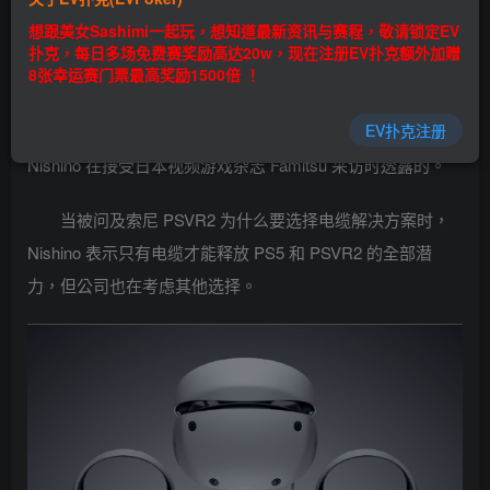
乐场|EV扑克游戏网址发布页——EV扑克下载
想跟美女Sashimi一起玩，想知道最新资讯与赛程，敬请锁定EV
(www.evpk66.com)
扑克，每日多场免费赛奖励高达20w，现在注册EV扑克额外加赠
8张幸运赛门票最高奖励1500倍 ！
PSVR2 与近年来的趋势背道而驰，使用电缆。但索尼正
EV扑克注册
在研究无线 VR。这是索尼平台体验高级副总裁 Hideaki
Nishino 在接受日本视频游戏杂志 Famitsu 采访时透露的。
当被问及索尼 PSVR2 为什么要选择电缆解决方案时，
Nishino 表示只有电缆才能释放 PS5 和 PSVR2 的全部潜
力，但公司也在考虑其他选择。