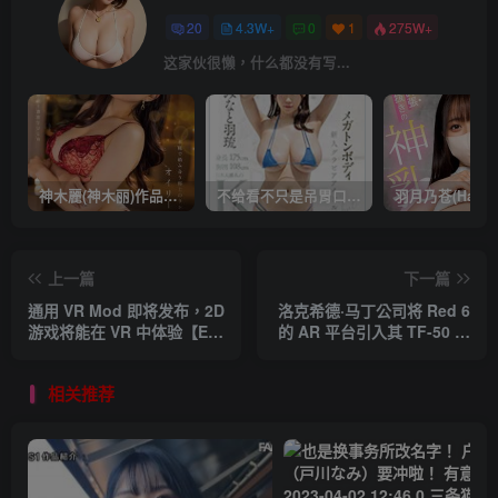
20
4.3W+
0
1
275W+
这家伙很懒，什么都没有写...
神木麗(神木丽)作品STARS-804发布！出道一周年，华丽布拉甲闪亮动人！【EV棋牌】
不给看不只是吊胃口！K奶的みなと羽琉(凑羽琉)原来是无码妹「水原圣子」？【EV棋牌】
上一篇
下一篇
通用 VR Mod 即将发布，2D
洛克希德·马丁公司将 Red 6
游戏将能在 VR 中体验【EV
的 AR 平台引入其 TF-50 战
棋牌】
机【EV棋牌】
相关推荐