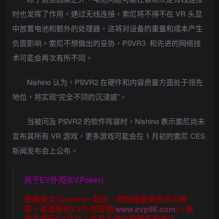
时也发挥了作用。通过无线连接，索尼将不得不在 VR 头显
中放置电池和额外的处理器，这将对设备的重量和成本产生
负面影响。索尼不想做出的妥协，PSVR3 和先进的网络技
术可能会再次有所不同。
Nishino 认为，PSVR2 在硬件和内容质量方面处于领先
地位，将实现“完全不同的沉浸感”。
当被问及 PSVR2 的软件阵容时，Nishino 表示索尼尚未
宣布其所有 VR 游戏，更多游戏可能会在 1 月初的索尼 CES
新闻发布会上公布。
关于
EV扑克(EVPoker)
想跟美女Sashimi一起玩，
想知道最新资讯与赛
程，
敬请锁定EV扑克官网(
www.evp86.com
)。
看
牌手痒玩EV扑克，
每日多场免费赛奖励高达