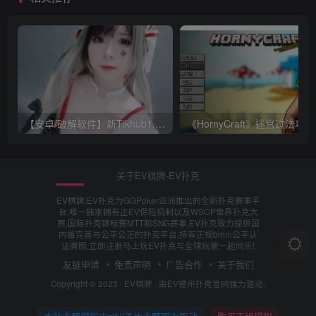
【安卓/破解软件】新Tikhub1.13 解锁付费限制，超级会员破解版【EV棋牌】
《Ho
关于EV棋牌-EV扑克
EV棋牌,EV扑克为GGPoker亚洲推出的全新扑克赛事平
台,唯一独家拥有正EV保险机制以及WSOP世界扑克大
赛,国际扑克锦标赛MTT和SNG赛事,EV扑克致力提供国
内最完善与公平公正的扑克平台,持有正规bmm公平认
证牌照,立即注册马上玩EV扑克与全球玩家一起同乐!
友链申请
免责声明
广告合作
关于我们
Copyright © 2023 ·
EV棋牌
· 由
EV德州扑克官网
强力驱动.