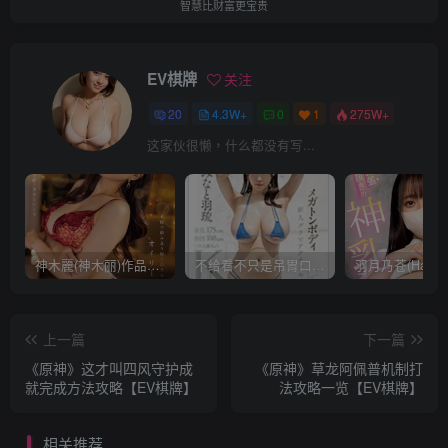
智慧比财富更宝贵
EV棋牌
关注
20
4.3W+
0
1
275W+
这家伙很懒，什么都没有写...
神木麗(神木丽)作品STARS-804发布！出道一周年，华丽布拉甲闪亮动人！【EV棋牌】
不给看不只是吊胃口！K奶的みなと羽琉(凑羽琉)原来是无码妹「水原圣子」？【EV棋牌】
上一篇
下一篇
《原神》这才叫四风守护成
《原神》草龙阿佩普机制打
就完成方法攻略【EV棋牌】
法攻略一览【EV棋牌】
相关推荐