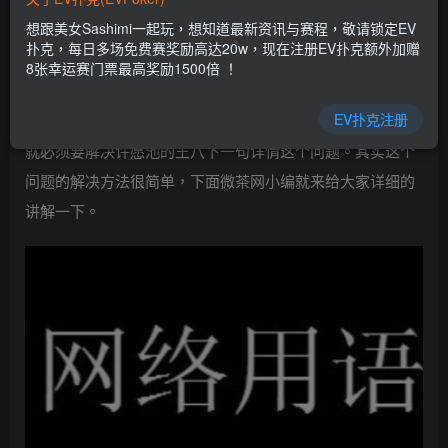
乐场|EV扑克游戏网址发布页——EV扑克下载
想跟美女Sashimi一起玩，想知道最新资讯与赛程，敬请锁定EV
(www.evpk66.com)
扑克，每日多场免费赛奖励高达20w，现在注册EV扑克额外加赠
8张幸运赛门票最高奖励1500倍 ！
许愿池的王八是一款有着多种角色可以选择使用，非常
EV扑克注册
考验玩家实力和策略的游戏。想要在这款游戏中玩好，那么
就必须要解决许愿池的王八下一句详情这个问题。其实这个
问题的解决方法很简单，下面微茶网小编就来给大家详细的
讲解一下。