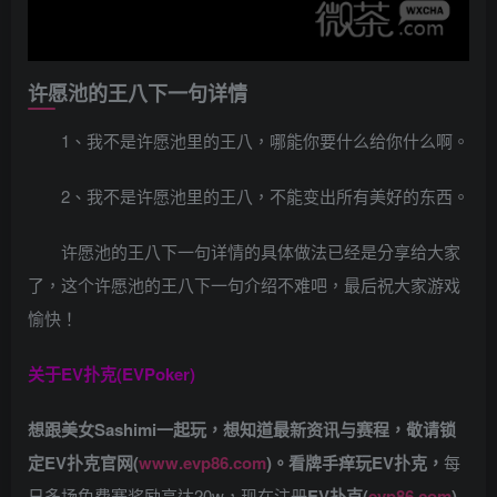
许愿池的王八下一句详情
1、我不是许愿池里的王八，哪能你要什么给你什么啊。
2、我不是许愿池里的王八，不能变出所有美好的东西。
许愿池的王八下一句详情的具体做法已经是分享给大家
了，这个许愿池的王八下一句介绍不难吧，最后祝大家游戏
愉快！
关于
EV扑克(EVPoker)
想跟美女Sashimi一起玩，
想知道最新资讯与赛程，
敬请锁
定EV扑克官网(
www.evp86.com
)。
看牌手痒玩EV扑克，
每
日多场免费赛奖励高达20w，现在注册
EV扑克(
evp86.com
)