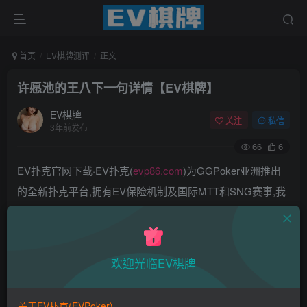
首页
EV棋牌测评
正文
许愿池的王八下一句详情【EV棋牌】
EV棋牌
关注
私信
3年前发布
66
6
EV扑克官网下载·EV扑克(
evp86.com
)为GGPoker亚洲推出
的全新扑克平台,拥有EV保险机制及国际MTT和SNG赛事,我
们具备完善的国际认可,致力提供国内最公平与公正的竞技环
境!
EV扑克|EV扑克官网|EV扑克下载|EV扑克电脑版|EV扑克娱
欢迎光临EV棋牌
乐场|EV扑克小游戏——EV扑克导航(www.evpks.com)
EV扑克|EV扑克官网|EV扑克娱乐场|EV扑克保险|EV扑克娱
关于EV扑克(EVPoker)