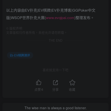
以上内容由EV扑克|EV棋牌|EV扑克博客|GGPoker中文
版|WSOP世界扑克大赛(
www.evqipai.com
)整理发布。
©
版权声明
文章版权归作者所有，未经允许请勿转载。
THE END
EV棋牌测评
喜欢就支持一下吧
点赞
6
分享
收藏
The wise man is always a good listener.