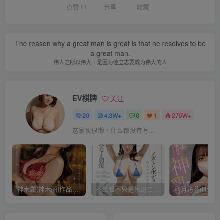
点赞
11
分享
收藏
The reason why a great man is great is that he resolves to be
a great man.
伟人之所以伟大，是因为他立志要成为伟大的人
EV棋牌
关注
20
4.3W+
0
1
275W+
这家伙很懒，什么都没有写...
神木麗(神木丽)作品STARS-804发布！出道一周年，华丽布拉甲闪亮动人！【EV棋牌】
不给看不只是吊胃口！K奶的みなと羽琉(凑羽琉)原来是无码妹「水原圣子」？【EV棋牌】