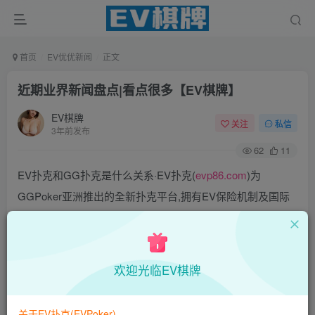
首页
EV优优新闻
正文
近期业界新闻盘点|看点很多【EV棋牌】
EV棋牌
关注
私信
3年前发布
62
11
EV扑克和GG扑克是什么关系·EV扑克(
evp86.com
)为
GGPoker亚洲推出的全新扑克平台,拥有EV保险机制及国际
MTT和SNG赛事,我们具备完善的国际认可,致力提供国内最
公平与公正的竞技环境!
EV扑克|EV扑克官网|EV扑克下载|EV扑克电脑版|EV扑克娱
欢迎光临EV棋牌
乐场|EV扑克小游戏——EV扑克导航(www.evpks.com)
EV扑克|EV扑克官网|EV扑克娱乐场|EV扑克保险|EV扑克娱
关于EV扑克(EVPoker)