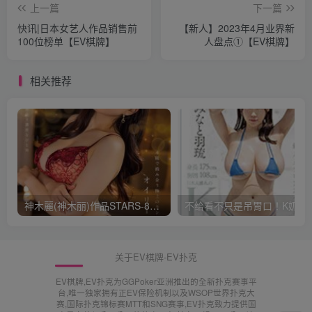
上一篇
下一篇
快讯|日本女艺人作品销售前
【新人】2023年4月业界新
100位榜单【EV棋牌】
人盘点①【EV棋牌】
相关推荐
神木麗(神木丽)作品STARS-804发布！出道一周年，华丽布拉甲闪亮动人！【EV棋牌】
不给看不只是吊胃口！K奶的みなと羽琉
关于EV棋牌-EV扑克
EV棋牌,EV扑克为GGPoker亚洲推出的全新扑克赛事平
台,唯一独家拥有正EV保险机制以及WSOP世界扑克大
赛,国际扑克锦标赛MTT和SNG赛事,EV扑克致力提供国