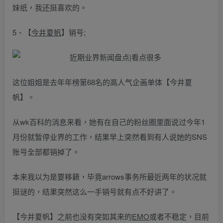
妹纸，我还挺喜欢的。
5、【
今井夏帆
】销号;
这位姐姐是去年年榜第68名的高人气企画单体【今井夏
帆】。
从wk百科的消息来看，她有在自己的粉丝圈里面说过今年1
月份就暂停业界的工作，结果早上突然看到有人说她的SNS
账号全部都销掉了。
本来我以为是要移籍，毕竟arrows事务所最近两年的状况就
挺谜的，结果突然这么一手销号就有点不好讲了。
【今井夏帆】之前也没有突如其来的
EMO
或者不稳定，目前