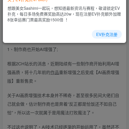
乐场|EV扑克游戏网址发布页——EV扑克下载
想跟美女Sashimi一起玩，想知道最新资讯与赛程，敬请锁定EV
(www.evpk66.com)
扑克，每日多场免费赛奖励高达20w，现在注册EV扑克额外加赠
8张幸运赛门票最高奖励1500倍 ！
我们
来看一下最近这几天的业界新闻，还是有一些看点的。
EV扑克注册
下面我们一起来看看
1、制作商也开始AI增强了;
根据2CH站长的消息，近期陆续有一些制作商开始利用AI增
强画质，将十几年前的
作品
重新增强之后变成【AI画质增强
版】重新售卖。
关于AI画质增强技术本身并不稀奇，甚至很多民间大佬们自
己就会做，估计制作商也是奔着“反正都是恰饭还不如自己
恰”，所以这一次就属于是用魔法打败魔法了。
不过这也说明了，AI技术已经逐渐的开始运用了，虽然还不