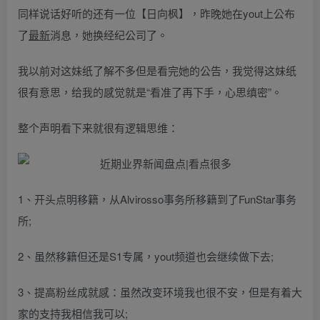
同样说话好听的还有一位【日向枫】，昨晚她在yout上公布
了
最新
消息，她换经纪公司了。
我以前对这妹纸了解不多但是看完她的公告，我觉得这妹纸
很有意思，给我的感觉就是“看准了再下手，心思缜密”。
整个声明看下来就很有逻辑思维：
1、开头点明移籍，从Alvirosso事务所移籍到了FunStar事务
所;
2、虽然移籍但还是S1专属，yout频道也会继续做下去;
3、提高粉丝成就感：虽然改变环境我也很不安，但是有着大
家的支持我相信我可以;