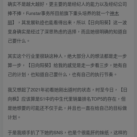
确实不是越大越好，更主要的是经纪人的能力以及经纪公司
捧不捧，Funstar事务所目前旗下重头培养的就一个
神木
丽
】，其发展轨迹也能看得出来，所以【日向阳葵】这一波
变身确实是经过了深思熟虑的选择，而且她很明确的知道自
己要什么。
其实这个行业里很缺这种人，绝大部分人的想法都是走一步
算一步，【日向阳葵】给我的感觉是走一步看三步，她有自
己的计划，也知道自己要什么，也有自己的执行节奏。
我又想起了2021年初看她刚出道时的状态，时至今日，【日
向枫】应该算是S1中的中生代里销量排名TOP5的存在，但
是她想要的可能还不仅于此，并且也一直在给自己的目标做
计划。
于是我顺手扒了下她的SNS，也是个很能肝的妹纸，这样的