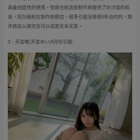
具备创造性的使用，但是也给这些制作商提供了炒冷饭的机
会，因为版权在制作商那边，很多引退没使用5年合约的，制
作商这么搞完全可以说是无本买卖。
2、天音唯(天音ゆい)5月份引退;