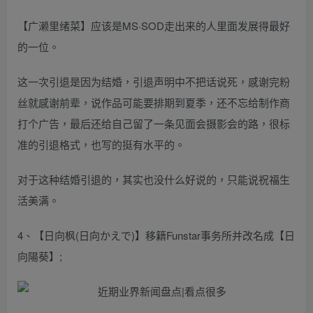
【广濑里绪菜】应该是MS·SOD走出来的人里面发展得最好
的一位。
这一次引退是因为结婚，引退声明中不把话说死，感谢完粉
丝就感谢前辈，说作品可能要排期到夏季，还不忘给制作商
打个广告，最后还给自己留了一条见面会摄影会的路，很标
准的引退格式，也写的挺有水平的。
对于这种结婚引退的，其实也没什么好说的，只能说祝福生
活美满。
4、【日向枫(日向かえで)】移籍Funstar事务所并改名成【日
向陽葵】;