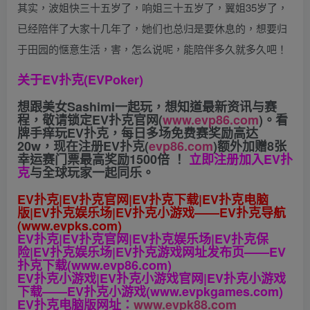
其实，波姐快三十五岁了，响姐三十五岁了，翼姐35岁了，
已经陪伴了大家十几年了，她们也总归是要休息的，想要归
于田园的惬意生活，害，怎么说呢，能陪伴多久就多久吧！
关于
EV扑克(EVPoker)
想跟美女Sashimi一起玩，
想知道最新资讯与赛
程，
敬请锁定EV扑克官网(
www.evp86.com
)。
看
牌手痒玩EV扑克，
每日多场免费赛奖励高达
20w，现在注册
EV扑克(
evp86.com
)
额外加赠
8张
幸运赛门票
最高奖励1500倍
！
立即注册加入EV扑
克
与全球玩家一起同乐。
EV扑克|EV扑克官网|EV扑克下载|EV扑克电脑
版|EV扑克娱乐场|EV扑克小游戏——EV扑克导航
(www.evpks.com)
EV扑克|EV扑克官网|EV扑克娱乐场|EV扑克保
险|EV扑克娱乐场|EV扑克游戏网址发布页——EV
扑克下载(www.evp86.com)
EV扑克小游戏|EV扑克小游戏官网|EV扑克小游戏
下载——EV扑克小游戏(www.evpkgames.com)
EV扑克电脑版网址：
www.evpk88.com