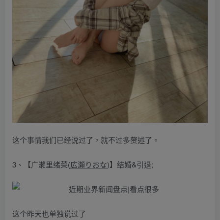
这个事情我们已经说过了，就不过多赘述了。
3、【广濑里绪菜(
広瀬りおな
)】结婚&引退;
这个昨天也单独说过了