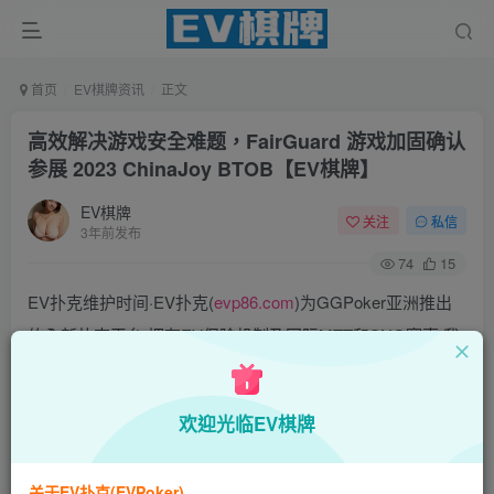
首页
EV棋牌资讯
正文
高效解决游戏安全难题，FairGuard 游戏加固确认
参展 2023 ChinaJoy BTOB【EV棋牌】
EV棋牌
关注
私信
3年前发布
74
15
EV扑克维护时间·EV扑克(
evp86.com
)为GGPoker亚洲推出
的全新扑克平台,拥有EV保险机制及国际MTT和SNG赛事,我
们具备完善的国际认可,致力提供国内最公平与公正的竞技环
境!
欢迎光临EV棋牌
EV扑克|EV扑克官网|EV扑克下载|EV扑克电脑版|EV扑克娱
乐场|EV扑克小游戏——EV扑克导航(www.evpks.com)
关于EV扑克(EVPoker)