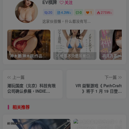
EV棋牌
关注
20
4.3W+
0
1
275W+
这家伙很懒，什么都没有写...
神木麗(神木丽)作品STARS-804发布！出道一周年，华丽布拉甲闪亮动人！【EV棋牌】
不给看不只是吊胃口！K奶的みなと羽琉(凑羽琉)原来是无码妹「水原圣子」？【EV棋牌】
上一篇
下一篇
潮玩国度（北京）科技有限
VR 益智游戏《 PathCraft
公司确认参展，INDIE
》将于 1 月 19 日登陆
GAME 展区火热招商中！
Quest 2 头显【EV棋牌】
【EV棋牌】
相关推荐