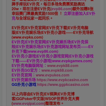
牌手痒玩EV扑克，
每日多场免费赛奖励高达
20w，现在注册
EV扑克(
evp86.com
)
额外加赠
8张
幸运赛门票
最高奖励1500倍
！
立即注册加入EV扑
克
与全球玩家一起同乐。
EV扑克|EV扑克官网|EV扑克下载|EV扑克电脑
版|EV扑克娱乐场|EV扑克小游戏——EV扑克导航
(www.evpks.com)
EV扑克|EV扑克官网|EV扑克娱乐场|EV扑克保
险|EV扑克娱乐场|EV扑克游戏网址发布页——EV
扑克下载(www.evp86.com)
EV扑克小游戏|EV扑克小游戏官网|EV扑克小游戏
下载——EV扑克小游戏(www.evpkgames.com)
EV扑克电脑版网址：
www.evpk88.com
EV扑克GG官方：
www.evpk68.com
EV扑克官网：
www.evpukes.com
EV扑克娱乐场
https://www.evpkcasino.com
GG扑克小游戏
https://www.ggpkcasino.com
以上内容由EV扑克|EV棋牌|EV扑克博
客|GGPoker中文版|WSOP世界扑克大赛
(
www.evqipai.com
)整理发布。