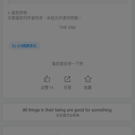
©
版权声明
文章版权归作者所有，未经允许请勿转载。
THE END
EV棋牌资讯
喜欢就支持一下吧
点赞
15
分享
收藏
All things in their being are good for something.
天生我才必有用