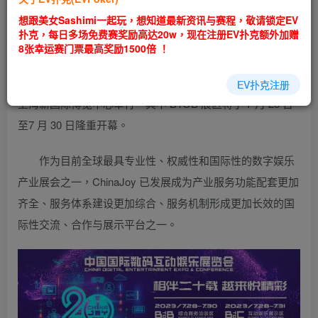
EV扑克|EV扑克官网|EV扑克娱乐场|EV扑克保险|EV扑克娱
想跟美女Sashimi一起玩，想知道最新资讯与赛程，敬请锁定EV
乐场|EV扑克游戏网址发布页——EV扑克下载
扑克，每日多场免费赛奖励高达20w，现在注册EV扑克额外加赠
(www.evpk66.com)
8张幸运赛门票最高奖励1500倍 ！
第二十届 ChinaJoy 将于 2023 年 7 月 28 日至 31 日在
EV扑克注册
上海新国际博览中心举行，其中 BTOB 展区将于 7 月 28 日
至7 月 30 日隆重开幕。
作为目前全球最具专业性、权威性和国际性的数字娱乐
产业展会之一，ChinaJoy 已发展成为产业服务功能配套更加
齐全、服务体系建设更加综合、服务机制形成更加长效的国
际性交流、合作与展示平台之一。