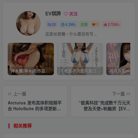
EV棋牌
关注
20
4.3W+
0
1
275W+
这家伙很懒，什么都没有写...
神木麗(神木丽)作品STARS-804发布！出道一周年，华丽布拉甲闪亮动人！【EV棋牌】
不给看不只是吊胃口！K奶的みなと羽琉(凑羽琉)原来是无码妹「水原圣子」？【EV棋牌】
上一篇
下一篇
Arcturus 发布其体积视频平
“彼真科技”完成数千万元天
台 HoloSuite 的多项更新
使及天使+轮融资【EV棋
【EV棋牌】
牌】
相关推荐