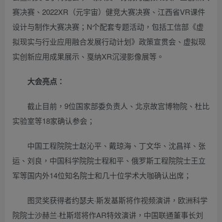
赛决赛、2022XR（元宇宙）健竞大赛决赛、江西省VR课件
设计与制作大赛决赛；N个配套专题活动，包括工信部《虚
拟现实与行业应用融合发展行动计划》政策宣贯会、虚拟现
实创新应用成果展示、戛纳XR沉浸影像展等。
大会亮点：
截止目前，9位国家部委负责人、北京故宫博物院、杜比
实验室等18家确认参会；
中国工程院院士赵沁平、戴琼海、丁文华、沈昌祥、张
运、刘良，中国科学院院士程和平、俄罗斯工程院院士王立
军等国内外14位知名院士和几十位学术大咖确认出席；
图灵奖获得者约瑟夫·斯发基斯将作视频演讲，欧洲科学
院院士沙赫兰·杜斯塔将作AR特效演讲，中国联通董事长刘