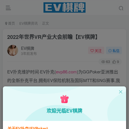
首页
EV棋牌资讯
正文
2022年世界VR产业大会前瞻【EV棋牌】
EV棋牌
关注
私信
3年前发布
63
9
EV扑克维护时间·EV扑克(
evp86.com
)为GGPoker亚洲推出
的全新扑克平台,拥有EV保险机制及国际MTT和SNG赛事,我
们具备完善的国际认可,致力提供国内最公平与公正的竞技环
境!
EV扑克|EV扑克官网|EV扑克下载|EV扑克电脑版|EV扑克娱
欢迎光临EV棋牌
乐场|EV扑克小游戏——EV扑克导航(www.evpks.com)
EV扑克|EV扑克官网|EV扑克娱乐场|EV扑克保险|EV扑克娱
关于EV扑克(EVPoker)