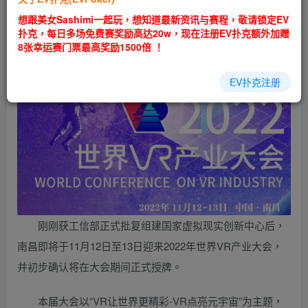
乐场|EV扑克游戏网址发布页——EV扑克下载
想跟美女Sashimi一起玩，想知道最新资讯与赛程，敬请锁定EV
(www.evpk66.com)
扑克，每日多场免费赛奖励高达20w，现在注册EV扑克额外加赠
8张幸运赛门票最高奖励1500倍 ！
EV扑克注册
刚刚获工信部正式批复组建国家虚拟现实创新中心后，
南昌即将于11月12日至13日迎来2022年世界VR产业大会，
并初步确认将在大会期间正式授牌。
本届大会以“VR让世界更精彩-VR点亮元宇宙”为主题，