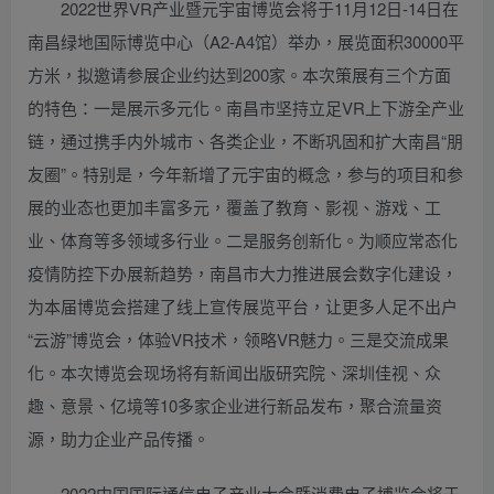
2022世界VR产业暨元宇宙博览会将于11月12日-14日在
南昌绿地国际博览中心（A2-A4馆）举办，展览面积30000平
方米，拟邀请参展企业约达到200家。本次策展有三个方面
的特色：一是展示多元化。南昌市坚持立足VR上下游全产业
链，通过携手内外城市、各类企业，不断巩固和扩大南昌“朋
友圈”。特别是，今年新增了元宇宙的概念，参与的项目和参
展的业态也更加丰富多元，覆盖了教育、影视、游戏、工
业、体育等多领域多行业。二是服务创新化。为顺应常态化
疫情防控下办展新趋势，南昌市大力推进展会数字化建设，
为本届博览会搭建了线上宣传展览平台，让更多人足不出户
“云游”博览会，体验VR技术，领略VR魅力。三是交流成果
化。本次博览会现场将有新闻出版研究院、深圳佳视、众
趣、意景、亿境等10多家企业进行新品发布，聚合流量资
源，助力企业产品传播。
2022中国国际通信电子产业大会暨消费电子博览会将于