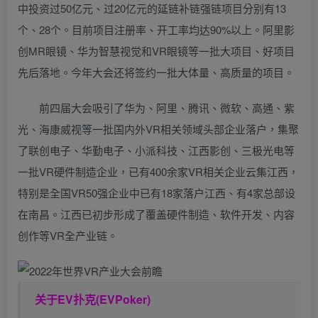
中投资过50亿元、过20亿元的延链补链强链项目分别有13
个、28个。目前项目注册率、开工率均达90%以上。阿里影
创MR眼镜、华为智慧视觉和VR眼镜等一批大项目、好项目
先后落地。今年大会还将签约一批大体量、高质量的项目。
前四届大会吸引了华为、阿里、腾讯、微软、高通、紫
光、海康威视等一批国内外VR相关领域头部企业落户，集聚
了联创电子、华勤电子、小派科技、江西影创、三极光电等
一批VR硬件制造企业，已有400余家VR相关企业云集江西，
特别是全国VR50强企业中已有18家落户江西、有4家总部设
在南昌。江西已初步形成了覆盖硬件制造、软件开发、内容
创作等VR全产业链。
关于
EV扑克(EVPoker)