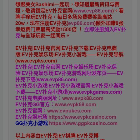
想跟美女Sashimi一起玩，
想知道最新资讯与赛
程，
敬请锁定EV扑克官网(
www.evp86.com
)。
看
牌手痒玩EV扑克，
每日多场免费赛奖励高达
20w，现在注册
EV扑克(
evp86.com
)
额外加赠
8张
幸运赛门票
最高奖励1500倍
！
立即注册加入EV扑
克
与全球玩家一起同乐。
EV扑克|EV扑克官网|EV扑克下载|EV扑克电脑
版|EV扑克娱乐场|EV扑克小游戏——EV扑克导航
(www.evpks.com)
EV扑克|EV扑克官网|EV扑克娱乐场|EV扑克保
险|EV扑克娱乐场|EV扑克游戏网址发布页——EV
扑克下载(www.evp86.com)
EV扑克小游戏|EV扑克小游戏官网|EV扑克小游戏
下载——EV扑克小游戏(www.evpkgames.com)
EV扑克电脑版网址：
www.evpk88.com
EV扑克GG官方：
www.evpk68.com
EV扑克官网：
www.evpukes.com
EV扑克娱乐场
https://www.evpkcasino.com
GG扑克小游戏
https://www.ggpkcasino.com
以上内容由EV扑克|EV棋牌|EV扑克博