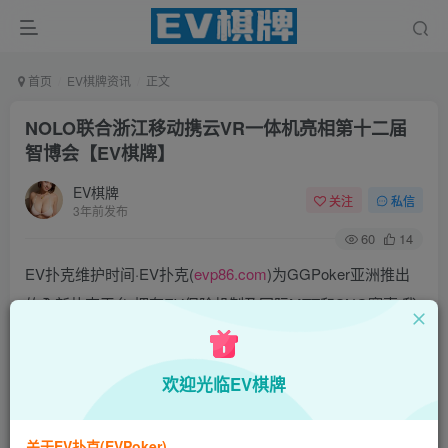
首页
EV棋牌资讯
正文
NOLO联合浙江移动携云VR一体机亮相第十二届
智博会【EV棋牌】
EV棋牌
关注
私信
3年前发布
60
14
EV扑克维护时间·EV扑克(
evp86.com
)为GGPoker亚洲推出
的全新扑克平台,拥有EV保险机制及国际MTT和SNG赛事,我
们具备完善的国际认可,致力提供国内最公平与公正的竞技环
境!
欢迎光临EV棋牌
EV扑克|EV扑克官网|EV扑克下载|EV扑克电脑版|EV扑克娱
乐场|EV扑克小游戏——EV扑克导航(www.evpks.com)
关于EV扑克(EVPoker)