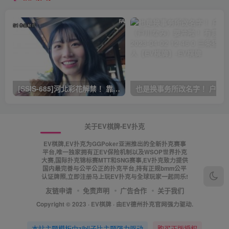
[SSIS-685]河北彩花解禁！ 靠这支作品再拿下销售冠军！ 有意思吧 2023-03-30 14:25 0 三条猫娱乐达人【EV棋牌】
关于EV棋牌-EV扑克
EV棋牌,EV扑克为GGPoker亚洲推出的全新扑克赛事
平台,唯一独家拥有正EV保险机制以及WSOP世界扑克
大赛,国际扑克锦标赛MTT和SNG赛事,EV扑克致力提供
国内最完善与公平公正的扑克平台,持有正规bmm公平
认证牌照,立即注册马上玩EV扑克与全球玩家一起同乐!
友链申请
免责声明
广告合作
关于我们
Copyright © 2023 ·
EV棋牌
· 由
EV德州扑克官网
强力驱动.
本站主题模板由zibll子比主题强力驱动
购买正版授权