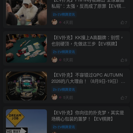
私局”：太强，反而成了原罪【EV棋
牌】
EV棋牌资讯
4天前
7
【EV扑克】KK撞上A高翻牌：别慌，
也别硬顶，先做这三步【EV棋牌】
EV棋牌资讯
5天前
9
【EV扑克】不容错过QPC AUTUMN
2026的八大理由！（8月9日-19日）
【EV棋牌】
EV棋牌资讯
5天前
7
【EV扑克】你向往的扑克梦，其实是
场精心包装的噩梦！【EV棋牌】
EV棋牌资讯