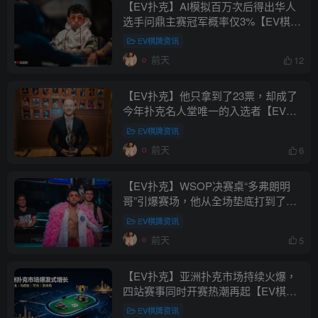
【EV扑克】AI模拟百万次后得出华人
选手问鼎主赛冠军概率仅3%【EV棋
牌】
EV棋牌资讯
前天
12
【EV扑克】他只拿到了23票，却成了
今年扑克名人堂唯一的入选者【EV棋
牌】
EV棋牌资讯
前天
6
【EV扑克】WSOP决赛桌“多弗朗明
哥”引爆赛场，他从全场垫底打到了冠
军争夺者【EV棋牌】
EV棋牌资讯
前天
5
【EV扑克】亚洲扑克市场持续火爆，
四站赛事同时开赛热潮再起【EV棋
牌】
EV棋牌资讯