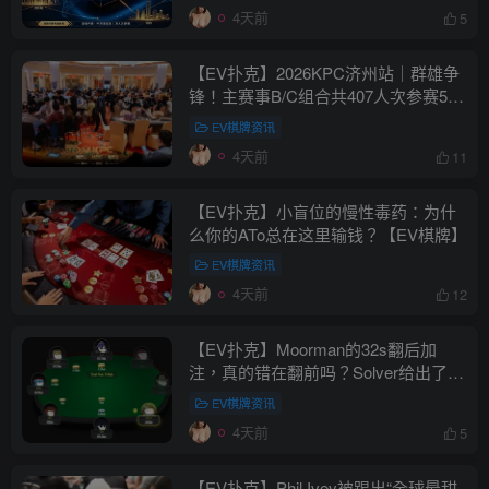
4天前
5
【EV扑克】2026KPC济州站｜群雄争
锋！主赛事B/C组合共407人次参赛52
人晋级，张达森/赵洪军分别登顶小组
EV棋牌资讯
CL，多场混合游戏持续开启助你摘
4天前
11
冠！【EV棋牌】
【EV扑克】小盲位的慢性毒药：为什
么你的ATo总在这里输钱？【EV棋牌】
EV棋牌资讯
4天前
12
【EV扑克】Moorman的32s翻后加
注，真的错在翻前吗？Solver给出了一
个“反人类”的答案【EV棋牌】
EV棋牌资讯
4天前
5
【EV扑克】Phil Ivey被踢出“全球最甜