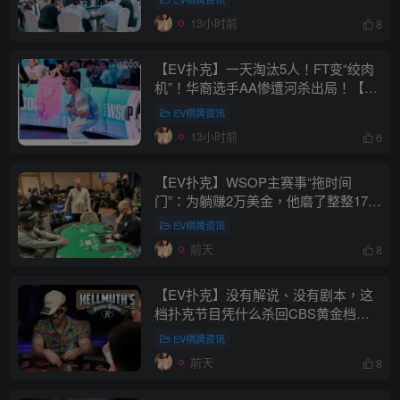
牌】
13小时前
8
【EV扑克】一天淘汰5人！FT变“绞肉
机”！华裔选手AA惨遭河杀出局！【EV
棋牌】
EV棋牌资讯
13小时前
6
【EV扑克】WSOP主赛事“拖时间
门”：为躺赚2万美金，他磨了整整17分
钟【EV棋牌】
EV棋牌资讯
前天
8
【EV扑克】没有解说、没有剧本，这
档扑克节目凭什么杀回CBS黄金档？
【EV棋牌】
EV棋牌资讯
前天
8