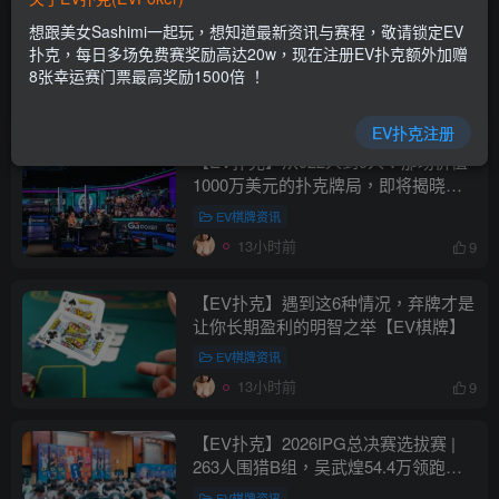
【EV扑克】当年横扫牌桌的那批老玩
想跟美女Sashimi一起玩，想知道最新资讯与赛程，敬请锁定EV
家，如今怎么连鱼都打不过了【EV棋
扑克，每日多场免费赛奖励高达20w，现在注册EV扑克额外加赠
牌】
8张幸运赛门票最高奖励1500倍 ！
EV棋牌资讯
13小时前
12
EV扑克注册
【EV扑克】从922人到9人：那场价值
1000万美元的扑克牌局，即将揭晓最
终答案【EV棋牌】
EV棋牌资讯
13小时前
9
【EV扑克】遇到这6种情况，弃牌才是
让你长期盈利的明智之举【EV棋牌】
EV棋牌资讯
13小时前
9
【EV扑克】2026IPG总决赛选拔赛 |
263人围猎B组，吴武煌54.4万领跑，
主赛第一轮晋级版图再添40人【EV棋
EV棋牌资讯