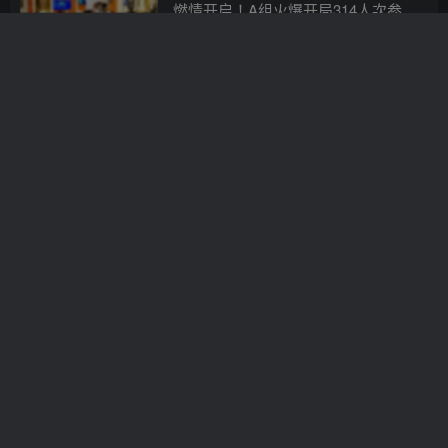
燃情开启！A组火爆开局314人次参赛
40人突围晋级，王竹斋强势领跑装袋
EV棋牌资讯
66.6万筹码斩获CL！多场重磅赛事陆
6天前
15
续来袭！【EV棋牌】
【EV扑克】成人影星前女友控诉扑克
圈“慈善家”另一面【EV棋牌】
EV棋牌资讯
6天前
7
【EV扑克】WSOP主赛疯狂的一天：
AA弃牌、42o诈唬、QQ弃给TT…全在
这了【EV棋牌】
EV棋牌资讯
6天前
11
【EV扑克】2026DBPT S2赛季主赛落
幕：薄超逆风翻盘夺冠，从8:1劣势上
演惊天逆转【EV棋牌】
EV棋牌资讯
6天前
8