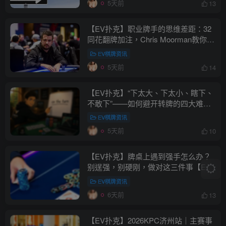
5天前
13
【EV扑克】职业牌手的思维差距：32
同花翻牌加注，Chris Moorman教你如
何用听牌赢下底池【EV棋牌】
EV棋牌资讯
5天前
14
【EV扑克】“下太大、下太小、瞎下、
不敢下”——如何避开转牌的四大难题
【EV棋牌】
EV棋牌资讯
5天前
10
【EV扑克】牌桌上遇到强手怎么办？
别逞强，别硬刚，做对这三件事【EV
棋牌】
EV棋牌资讯
6天前
13
【EV扑克】2026KPC济州站｜主赛事