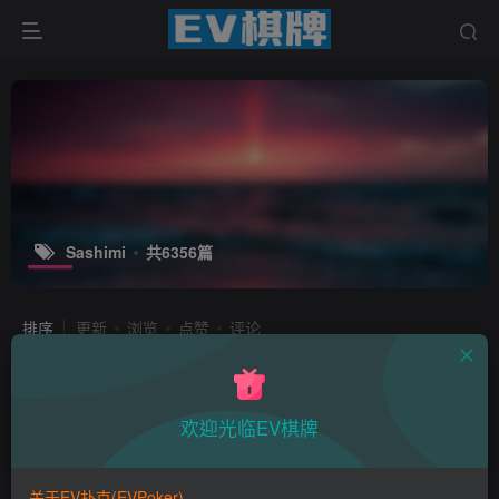
Sashimi
共6356篇
排序
更新
浏览
点赞
评论
【EV扑克】Day1倒数第2到主赛冠
军！HU他只用17手牌就赢走1000万
刀！【EV棋牌】
欢迎光临EV棋牌
EV棋牌资讯
13小时前
10
关于EV扑克(EVPoker)