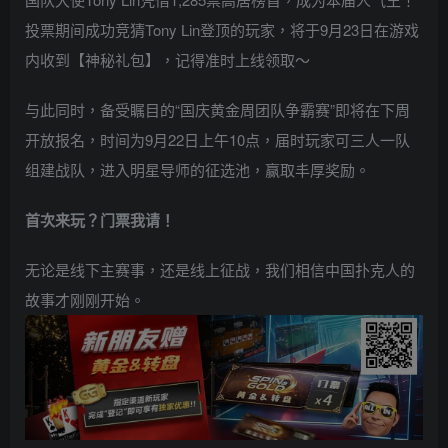
投票期间成功竞猜Tony Lin登顶的玩家，将于9月23日在游戏
内收到【神秘礼包】，记得准时上线领取～
与此同时，备受瞩目的“国庆黄金周团队争霸赛”即将在下周
开放报名，时间为9月22日上午10点，届时玩家可三人一队
组建战队，进入明星导师的征选池，赢取丰厚奖励。
首次来玩？门票我请！
无论是线下主赛事，还是线上征战，我们相信中国扑克人的
故事才刚刚开始。