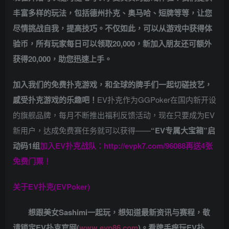
丰富多样的玩法，包括德州扑克、奥马哈、短牌等等，让您
尽情挑战自我，提高技巧。不仅如此，
可以从游戏中获得体
验币，所有玩家每日可以领取20,000，新加入朋友还可额外
获得20,000，助您迅速上手。
加入我们的免费扑克游戏，和全球的牌手们一起切磋技艺，
感受扑克游戏的乐趣吧！
EV扑克作为GGPoker在国内新开设
的旗舰品牌，每月不断推出福利反馈活动，现在只要成为EV
新用户，达成免费赛任务就可以获得——
“EV专属大宝箱”启
动码1组
加入EV扑克战队：
http://evpk7.com/96088
再送4张
免费门票！
关于
EV扑克(EVPoker)
想跟美女Sashimi一起玩，
想知道最新资讯与赛程，
敬
请锁定EV扑克官网(
www.evp86.com
)。
看牌手痒玩EV扑