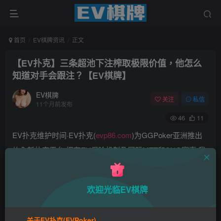
首页
EV棋牌资讯
正文
【EV扑克】三条超池下注榨取极限价值，他怎么
知道对手会跟注？【EV棋牌】
EV棋牌
关注
私信
11个月前发布
46
11
EV扑克维护时间·EV扑克(
evp86.com
)为GGPoker亚洲推出
的全新扑克平台,拥有EV保险机制及国际MTT和SNG赛事,我
们具备完善的国际认可,致力提供国内最公平与公正的竞技环
境!
欢迎光临EV棋牌
EV扑克|EV扑克官网|EV扑克下载|EV扑克电脑版|EV扑克娱
乐场|EV扑克小游戏——EV扑克导航(www.evpks.com)
关于EV扑克(EVPoker)