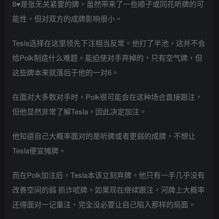
8♥是张无关紧要的牌。虽然带来了一些顺子或同花听牌的可
能性，但对双方的成牌影响很小。
Tesla选择在这里领先下注相当反常。他打了半池，这并不会
给Polk制造什么难题。能迫使对手弃掉的，只有空气牌，但
这些牌本来就落后于他的一对6。
在面对大多数对手时，Polk很可能会在这种场合直接跟注，
但他显然非常了解Tesla，因此决定加注。
他知道自己大概率面对的是听牌或者更弱的成牌，不想让
Tesla便宜摊牌。
而在Polk加注后，Tesla本该立刻弃牌。他只有一手几乎没有
改善空间的弱 抓诈唬牌。如果现在继续跟注，河牌上大概率
还得面对一记重注，完全没必要让自己陷入那样的局面。