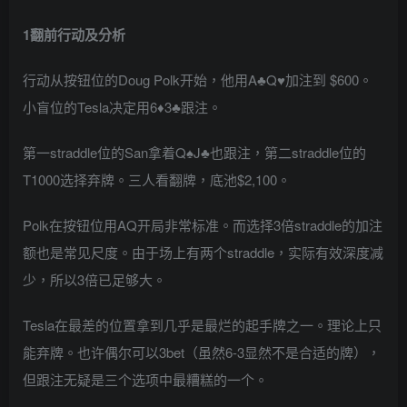
1
翻前行动及分析
行动从按钮位的Doug Polk开始，他用A♣Q♥加注到 $600。
小盲位的Tesla决定用6♦3♣跟注。
第一straddle位的San拿着Q♠J♣也跟注，第二straddle位的
T1000选择弃牌。三人看翻牌，底池$2,100。
Polk在按钮位用AQ开局非常标准。而选择3倍straddle的加注
额也是常见尺度。由于场上有两个straddle，实际有效深度减
少，所以3倍已足够大。
Tesla在最差的位置拿到几乎是最烂的起手牌之一。理论上只
能弃牌。也许偶尔可以3bet（虽然6-3显然不是合适的牌），
但跟注无疑是三个选项中最糟糕的一个。