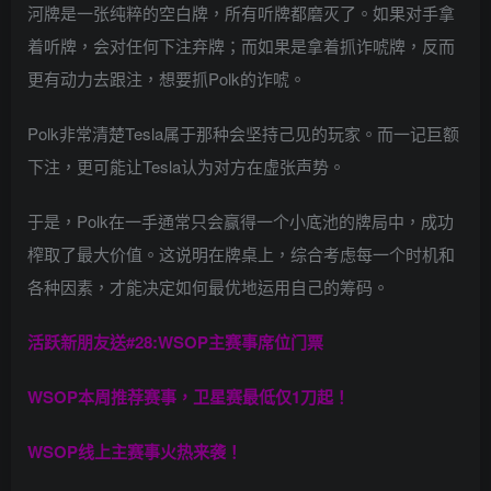
河牌是一张纯粹的空白牌，所有听牌都磨灭了。如果对手拿
着听牌，会对任何下注弃牌；而如果是拿着抓诈唬牌，反而
更有动力去跟注，想要抓Polk的诈唬。
Polk非常清楚Tesla属于那种会坚持己见的玩家。而一记巨额
下注，更可能让Tesla认为对方在虚张声势。
于是，Polk在一手通常只会赢得一个小底池的牌局中，成功
榨取了最大价值。这说明在牌桌上，综合考虑每一个时机和
各种因素，才能决定如何最优地运用自己的筹码。
活跃新朋友送#28:WSOP主赛事席位门票
WSOP本周推荐赛事，卫星赛最低仅1刀起！
WSOP线上主赛事火热来袭！