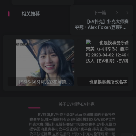
人FT 名单荣耀出炉！张若水
携1800万巨大优势领衔明日
下一篇
相关推荐
大决战！【EV棋牌】
【EV扑克】扑克大师赛
夺冠，Alex Foxen登顶PGT
积分榜【EV棋牌】
[SSIS-685]河北彩花解禁！ 靠这支作品再拿下销售冠军！ 有意思吧 2023-03-30 14:25 0 三条猫娱乐达人【EV棋牌】
关于EV棋牌-EV扑克
EV棋牌,EV扑克为GGPoker亚洲推出的全新扑克
赛事平台,唯一独家拥有正EV保险机制以及WSOP世界
扑克大赛,国际扑克锦标赛MTT和SNG赛事,EV扑克致力
提供国内最完善与公平公正的扑克平台,持有正规bmm
公平认证牌照,立即注册马上玩EV扑克与全球玩家一起