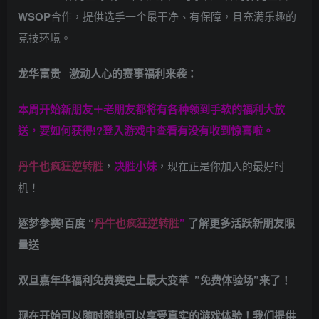
WSOP
合作，提供选手一个最干净、有保障，且充满乐趣的
竞技环境。
龙华富贵 激动人心的赛事福利来袭：
本周开始新朋友＋老朋友都将有各种领到手软的福利大放
送，要如何获得!?登入游戏中查看有没有收到惊喜啦。
丹牛也疯狂逆转胜
，
决胜小妹
，现在正是你加入的最好时
机！
逐梦参赛!百度 “
丹牛也疯狂逆转胜
”
了解更多
活跃新朋友限
量送
双旦嘉年华福利
免费赛史上最大变革
”免费体验场”来了！
现在开始可以随时随地可以享受真实的游戏体验！我们提供