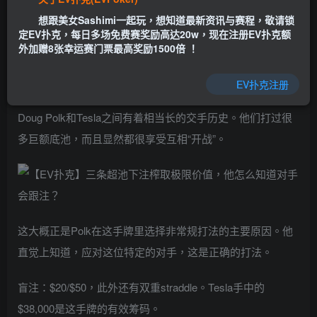
EV扑克|EV扑克官网|EV扑克娱乐场|EV扑克保险|EV扑克娱
想跟美女Sashimi一起玩，想知道最新资讯与赛程，敬请锁
乐场|EV扑克游戏网址发布页——EV扑克下载
定EV扑克，每日多场免费赛奖励高达20w，现在注册EV扑克额
(www.evpk66.com)
外加赠8张幸运赛门票最高奖励1500倍 ！
【EV扑克(
www.evp86.com
)报道】
EV扑克注册
Doug Polk和Tesla之间有着相当长的交手历史。他们打过很
多巨额底池，而且显然都很享受互相“开战”。
这大概正是Polk在这手牌里选择非常规打法的主要原因。他
直觉上知道，应对这位特定的对手，这是正确的打法。
盲注：$20/$50，此外还有双重straddle。Tesla手中的
$38,000是这手牌的有效筹码。