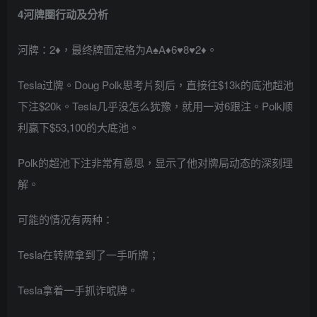
4
河牌圈行动及分析
河牌：2♦，最终牌面定格为A♠A♦6♥8♥2♦。
Tesla过牌。Doug Polk思考片刻后，直接往$13k的底池超池
下注$20k。Tesla几乎没怎么犹豫，就用一对6跟注。Polk顺
利赢下$53,100的大底池。
Polk的超池下注非常有意思，显示了他对牌局动态的深刻理
解。
可能的情况有两种：
Tesla在转牌拿到了一手听牌；
Tesla拿着一手抓诈唬牌。