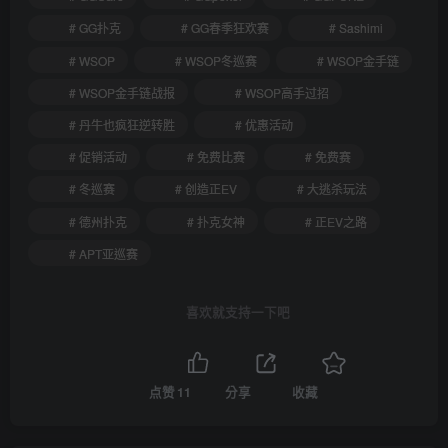
# GG扑克
# GG春季狂欢赛
# Sashimi
# WSOP
# WSOP冬巡赛
# WSOP金手链
# WSOP金手链战报
# WSOP高手过招
# 丹牛也疯狂逆转胜
# 优惠活动
# 促销活动
# 免费比赛
# 免费赛
# 冬巡赛
# 创造正EV
# 大逃杀玩法
# 德州扑克
# 扑克女神
# 正EV之路
# APT亚巡赛
喜欢就支持一下吧
点赞
11
分享
收藏