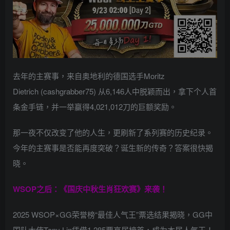
去年的主赛事，来自奥地利的德国选手Moritz
Dietrich (cashgrabber75) 从6,146人中脱颖而出，拿下个人首
条金手链，并一举赢得4,021,012刀的巨额奖励。
那一夜不仅改变了他的人生，更刷新了系列赛的历史纪录。
今年的主赛事是否能再度突破？诞生新的传奇？答案很快揭
晓。
WSOP之后：《国庆中秋生肖狂欢赛》来袭！
2025 WSOP×GG荣誉榜“最佳人气王”票选结果揭晓，GG中
国队大使Tony Lin凭借1,285票高居榜首，成为本届人气王！