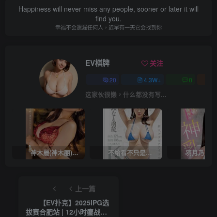
Happiness will never miss any people, sooner or later it will
find you.
幸福不会遗漏任何人，迟早有一天它会找到你
EV棋牌
关注
20
4.3W+
0
这家伙很懒，什么都没有写...
神木麗(神木丽)作品STARS-804发布！出道一周年，华丽布拉甲闪亮动人！【EV棋牌】
不给看不只是吊胃口！K奶的みなと羽琉(凑羽琉)原来是无码妹「水原圣子」？【EV棋牌】
上一篇
【EV扑克】2025IPG选
拔赛合肥站 | 12小时鏖战，8