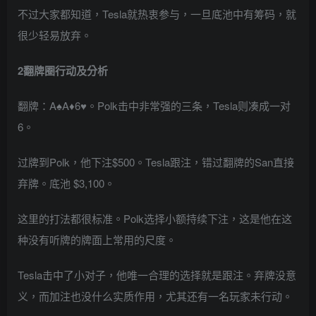
不过大家都知道，Tesla就热衷参与，一旦底池中有筹码，就
很少轻易放弃。
2
翻牌圈行动及分析
翻牌：A♠A♦6♥。Polk击中非常强的三条，Tesla则凑成一对
6。
过牌到Polk，他下注$500。Tesla跟注，错过翻牌的San直接
弃牌。底池 $3,100。
这里的打法都很标准。Polk选择小额持续下注，这是他在这
种没有听牌的牌面上常用的尺度。
Tesla击中了小对子，他唯一合理的选择就是跟注。弃牌没意
义，而加注也没什么实质作用，尤其还有一名玩家未行动。