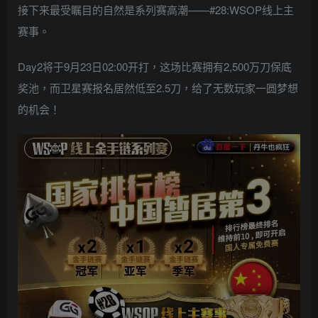
接下来最受瞩目的自然是系列赛高潮——#28:WSOP线上主
赛事。
Day2将于9月23日02:00开打，这场比赛拥有2,500万刀保底
奖池，而卫星赛报名居然低至2.5刀，给了无数玩家一圆梦想
的机会！