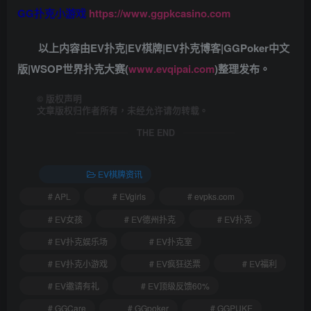
GG扑克小游戏
https://www.ggpkcasino.com
以上内容由EV扑克|EV棋牌|EV扑克博客|GGPoker中文
版|WSOP世界扑克大赛(
www.evqipai.com
)整理发布。
©
版权声明
文章版权归作者所有，未经允许请勿转载。
THE END
EV棋牌资讯
# APL
# EVgirls
# evpks.com
# EV女孩
# EV德州扑克
# EV扑克
# EV扑克娱乐场
# EV扑克室
# EV扑克小游戏
# EV疯狂送票
# EV福利
# EV邀请有礼
# EV顶级反馈60%
# GGCare
# GGpoker
# GGPUKE