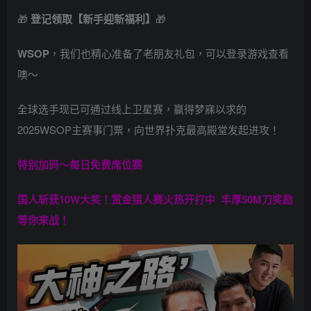
🎁
登记领取【新手迎新福利】
🎁
WSOP
，我们也精心准备了老朋友礼包，可以登录游戏查看
噢～
全球选手现已可通过线上卫星赛，赢得梦寐以求的
2025WSOP主赛事门票，向世界扑克最高殿堂发起进攻！
特别加码～每日免费席位赛
国人斩获
10W
大奖！
赏金猎人赛火热开打中 丰厚50M刀奖励
等你来战！