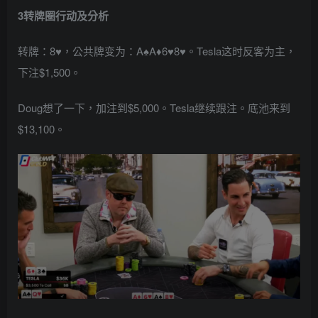
3
转牌圈行动及分析
转牌：8♥，公共牌变为：A♠A♦6♥8♥。Tesla这时反客为主，
下注$1,500。
Doug想了一下，加注到$5,000。Tesla继续跟注。底池来到
$13,100。