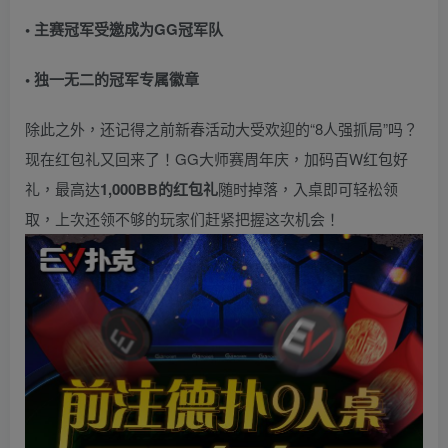
• 主赛冠军受邀成为GG冠军队
• 独一无二的冠军专属徽章
除此之外，还记得之前新春活动大受欢迎的“8人强抓局”吗？
现在红包礼又回来了！GG大师赛周年庆，加码百W红包好
礼，最高达
1,000BB的红包礼
随时掉落，入桌即可轻松领
取，上次还领不够的玩家们赶紧把握这次机会！