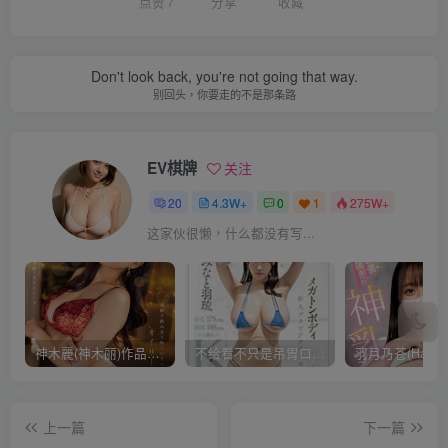
点赞
7
分享
收藏
Don't look back, you're not going that way.
别回头，你要走的不是那条路
EV棋牌
关注
20
4.3W+
0
1
275W+
这家伙很懒，什么都没有写...
神木麗(神木丽)作品STARS-804发布！出道一周年，华丽布拉甲闪亮动人！【EV棋牌】
不给看不只是吊胃口！K奶的みなと羽琉(凑羽琉)原来是无码妹「水原圣子」？【EV棋牌】
上一篇
下一篇