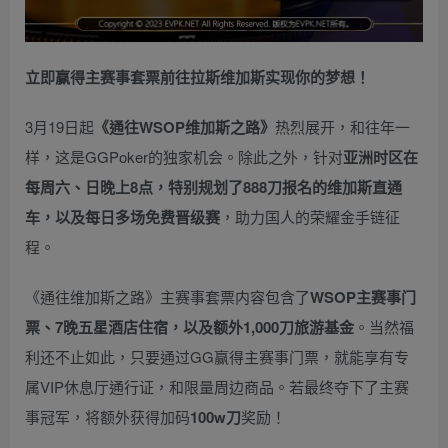
立即赢得主赛事套票
前往拉斯维加斯
实现你的梦想！
3月19日起
《
通往WSOP维加斯之路
》
热烈展开，和往年一
样，这是GGPoker的独家机会。除此之外，针对
亚洲时区在
每周六、日晚上8点，特别规划了888刀报名的维加斯直通
车，以及每日多场免费晋级赛
，助力国人的荣耀金手链征
程。
《通往维加斯之路》主赛事套票内容包含了
WSOP主赛事门
票、7晚五星酒店住宿，以及额外1,000刀旅游基金
。当然福
利还不止如此，只要通过GG赢得主赛事门票，就能享有专
属VIP休息厅通行证，和限量周边商品。若最终夺下了主赛
事冠军，将额外获得加码
100w刀
奖励！