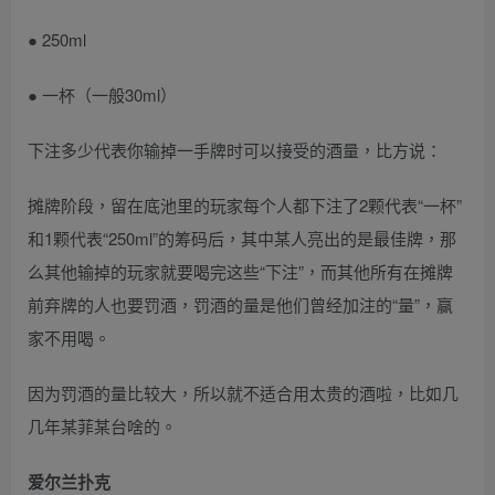
● 250ml
● 一杯（一般30ml）
下注多少代表你输掉一手牌时可以接受的酒量，比方说：
摊牌阶段，留在底池里的玩家每个人都下注了2颗代表“一杯”
和1颗代表“250ml”的筹码后，其中某人亮出的是最佳牌，那
么其他输掉的玩家就要喝完这些“下注”，而其他所有在摊牌
前弃牌的人也要罚酒，罚酒的量是他们曾经加注的“量”，赢
家不用喝。
因为罚酒的量比较大，所以就不适合用太贵的酒啦，比如几
几年某菲某台啥的。
爱尔兰扑克