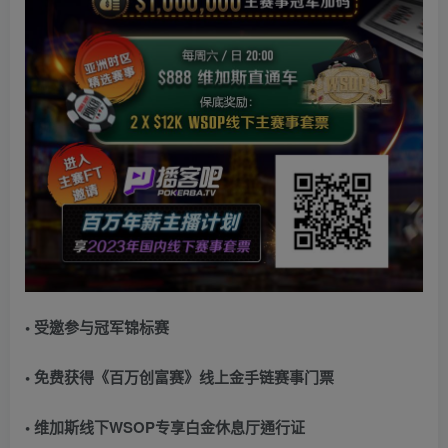
• 受邀参与冠军锦标赛
• 免费获得《百万创富赛》线上金手链赛事门票
• 维加斯线下WSOP专享白金休息厅通行证