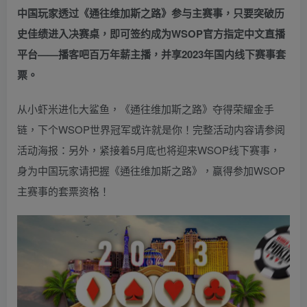
中国玩家透过《
通往维加斯之路
》参与主赛事，只要突破历
史佳绩进入决赛桌，即可签约成为WSOP官方指定中文直播
平台——
播客吧
百万年薪主播，并享2023年国内线下赛事套
票。
从小虾米进化大鲨鱼，《通往维加斯之路》夺得荣耀金手
链，下个WSOP世界冠军或许就是你！完整活动内容请参阅
活动海报：
另外，紧接着5月底也将迎来WSOP线下赛事，
身为中国玩家请把握《通往维加斯之路》，赢得参加WSOP
主赛事的套票资格！