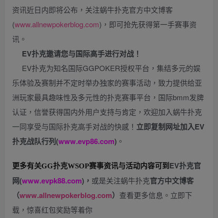
资讯近日内即将公布，关注蜗牛扑克官方中文博客
(
www.allnewpokerblog.com
)，即可抢先获得第一手赛事资
讯。
EV扑克邀请您与国际高手进行对战！
EV扑克为知名国际GGPOKER授权平台，集结多元的娱
乐体验及赛制并不定时举办独家的赛事活动，致力提供给亚
洲玩家最具趣味性及多元性的扑克赛事平台，国际bmm发牌
认证，信誉获得国内外用户支持与肯定，欢迎加入蜗牛扑克
一同享受与国际扑克高手对战的快感！
立即复制网址加入EV
扑克战队行列(
www.evp86.com
)
。
EV扑克官
更多有关GG扑克WSOP
赛事资讯与活动内容可到
网(
www.evpk88.com
)
，
或是关注蜗牛扑克
官方中文博客
（
www.allnewpokerblog.com
）
查看更多信息。立即下
载，惊喜红包奖励等着你