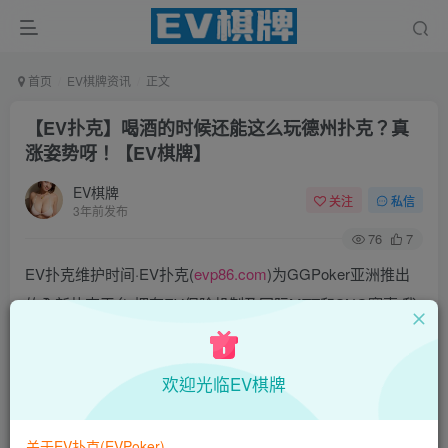
首页
EV棋牌资讯
正文
【EV扑克】喝酒的时候还能这么玩德州扑克？真
涨姿势呀！【EV棋牌】
EV棋牌
关注
私信
3年前发布
76
7
EV扑克维护时间·EV扑克(
evp86.com
)为GGPoker亚洲推出
的全新扑克平台,拥有EV保险机制及国际MTT和SNG赛事,我
们具备完善的国际认可,致力提供国内最公平与公正的竞技环
境!
欢迎光临EV棋牌
EV扑克|EV扑克官网|EV扑克下载|EV扑克电脑版|EV扑克娱
乐场|EV扑克小游戏——EV扑克导航(www.evpks.com)
关于EV扑克(EVPoker)