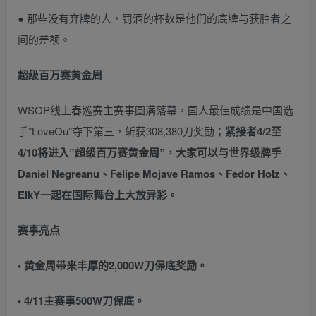
● 那些没有弃牌的人，罚酒的杯数是他们的底牌与获胜者之
间的差额。
超级百万赛黄金周
WSOP线上春巡赛主赛事圆满落幕，国人最佳成绩是中国选
手”LoveOu”夺下第三，斩获308,380刀奖励；
紧接者4/2至
4/10将进入”超级百万赛黄金周”，大家可以与世界级牌手
Daniel Negreanu、Felipe Mojave Ramos、Fedor Holz、
ElkY一起在国际舞台上大放异彩。
赛事亮点
• 黄金周带来丰厚的2,000W刀保底奖励。
• 4/11主赛事500W刀保底。