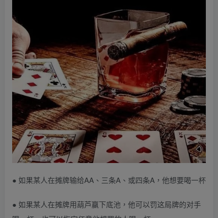
● 如果某人在摊牌输给AA、三条A、或四条A，他想要喝一杯
● 如果某人在摊牌用葫芦赢下底池，他可以罚这局牌的对手