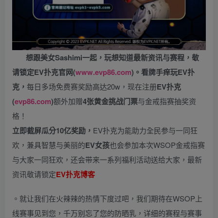
想跟美女Sashimi一起，玩
想知道最新资讯与赛程，
敬
请锁定EV扑克官网(
www.evp86.com
)。
看牌手痒玩EV扑
克，
每日多场免费赛奖励高达20w，现在注册
EV扑克
(
evp86.com
)
额外加赠
4张黄金挑战门票
与金戒指赛抽奖资
格！
立即截屏瓜分10亿奖励，
EV扑克为能助力全民参与一同狂
欢，兼具智慧与美丽的
EV女孩
也会参加本次WSOP金戒指赛
与大家一同狂欢，还会带来一系列福利活动送给大家，最新
资讯敬请锁定
EV扑克博客
。就让我们在火辣辣的热情下度过吧，我们期待在WSOP上
线赛事见到您，千万别忘了您的防晒乳，详细的赛程与赛事