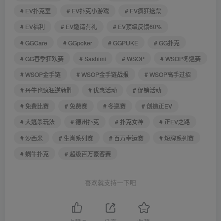
# EV扑克室
# EV扑克小游戏
# EV疯狂送票
# EV福利
# EV邀请有礼
# EV顶级反馈60%
# GGCare
# GGpoker
# GGPUKE
# GG扑克
# GG春季狂欢赛
# Sashimi
# WSOP
# WSOP冬巡赛
# WSOP金手链
# WSOP金手链战报
# WSOP高手过招
# 丹牛也疯狂逆转胜
# 优惠活动
# 促销活动
# 免费比赛
# 免费赛
# 冬巡赛
# 创造正EV
# 大逃杀玩法
# 德州扑克
# 扑克女神
# 正EV之路
# 沙西米
# 生肖系列赛
# 百万幸运赛
# 短牌系列赛
# 蜗牛扑克
# 超级百万豪客赛
喜欢就支持一下吧