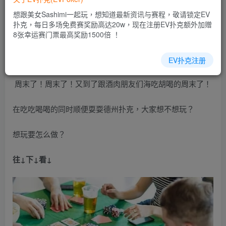
EV扑克|EV扑克官网|EV扑克娱乐场|EV扑克保险|EV扑克娱
想跟美女Sashimi一起玩，想知道最新资讯与赛程，敬请锁定EV
乐场|EV扑克游戏网址发布页——EV扑克下载
扑克，每日多场免费赛奖励高达20w，现在注册EV扑克额外加赠
(www.evpk66.com)
8张幸运赛门票最高奖励1500倍 ！
【EV扑克(
www.evpk66.com
)报道】
EV扑克注册
周末了！周末了！又到了跟酒肉朋友们海吃胡喝的周末了！
在吃吃喝喝的同时顺便耍耍德州扑克，大家想不想玩？
想玩要怎么做？
往
↓
下
↓
看
↓