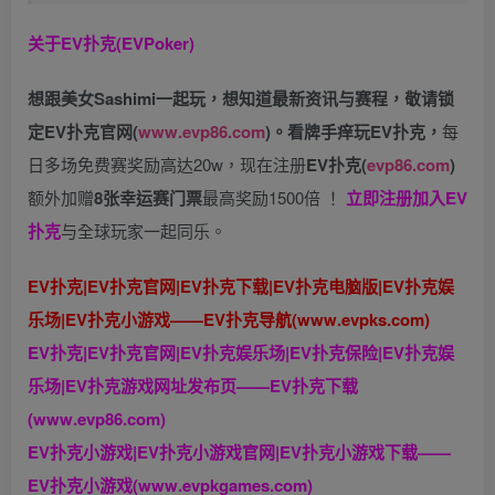
关于
EV扑克(EVPoker)
想跟美女Sashimi一起玩，
想知道最新资讯与赛程，
敬请锁
定EV扑克官网(
www.evp86.com
)。
看牌手痒玩EV扑克，
每
日多场免费赛奖励高达20w，现在注册
EV扑克(
evp86.com
)
额外加赠
8张幸运赛门票
最高奖励1500倍
！
立即注册加入EV
扑克
与全球玩家一起同乐。
EV扑克|EV扑克官网|EV扑克下载|EV扑克电脑版|EV扑克娱
乐场|EV扑克小游戏——EV扑克导航(www.evpks.com)
EV扑克|EV扑克官网|EV扑克娱乐场|EV扑克保险|EV扑克娱
乐场|EV扑克游戏网址发布页——EV扑克下载
(www.evp86.com)
EV扑克小游戏|EV扑克小游戏官网|EV扑克小游戏下载——
EV扑克小游戏(www.evpkgames.com)