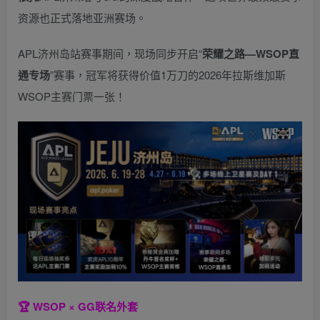
资源也正式落地亚洲赛场。
APL济州岛站赛事期间，现场同步开启“
荣耀之路
—WSOP
直
通专场
”赛事，冠军将获得价值1万刀的2026年拉斯维加斯
WSOP主赛门票一张！
🏆 WSOP × GG联名外套