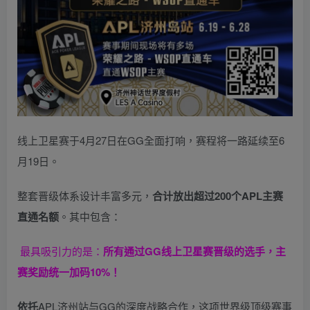
线上卫星赛于4月27日在GG全面打响，赛程将一路延续至6
月19日。
整套晋级体系设计丰富多元，
合计放出
超过200个
APL主赛
直通名额
。其中包含：
最具吸引力的是：
所有通过
GG
线上卫星赛晋级的选手，主
赛奖励统一加码
10%
！
依托
APL济州站与GG的深度战略合作，这项世界级顶级赛事