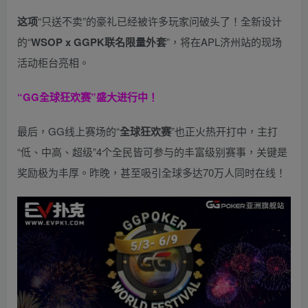
这项
“只送不卖”的豪礼已经被许多玩家问破头了！全新设计
的“
WSOP x GGPK
联名限量外套
”，将在APL济州站的现场
活动柜台亮相。
“GG全球狂欢赛”盛大进行中！
最后，GG线上赛场的“
全球狂欢赛
”也正火热开打中，主打
“低、中高、超级”4个全民皆可参与的丰富级别赛事，关键是
奖励极为丰厚。
昨晚，甚至吸引全球多达70万人同时在线！