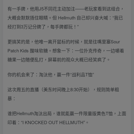
有一手牌，他用J5不同花主动加注——老玩家看到这组合，
大概会默默捂住眼睛。但 Hellmuth 自己却兴奋大喊：“我已
经打到3万记分牌了，每手牌都玩！”
更搞笑的是，他唯一离开鼠标的时候，就是往嘴里塞Sour
Patch Kids 酸味软糖。想象一下：一位扑克传奇，一边嚼着
糖果一边随便乱打，屏幕前的观众大概已经笑疯了。
你的机会来了：淘汰他，赢一件“战利品T恤”
这次周五的直播（美东时间晚上8:30开始），规则简单粗
暴：
谁把Hellmuth淘汰出局，谁就能赢一件限量版黄色T恤，上面
印着：“I KNOCKED OUT HELLMUTH”。