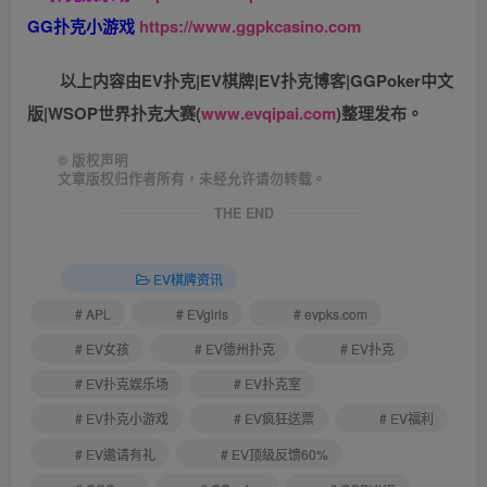
GG扑克小游戏
https://www.ggpkcasino.com
以上内容由EV扑克|EV棋牌|EV扑克博客|GGPoker中文
版|WSOP世界扑克大赛(
www.evqipai.com
)整理发布。
©
版权声明
文章版权归作者所有，未经允许请勿转载。
THE END
EV棋牌资讯
# APL
# EVgirls
# evpks.com
# EV女孩
# EV德州扑克
# EV扑克
# EV扑克娱乐场
# EV扑克室
# EV扑克小游戏
# EV疯狂送票
# EV福利
# EV邀请有礼
# EV顶级反馈60%