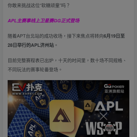
你敢来挑战这位“软糖顽童”吗？
APL主赛事线上卫星赛
GG正式登场
随着APT台北站的成功收场，接下来焦点将转向
6
月
19
日至
28
日举行的
APL
济州站
。
目前完整赛程表已出炉，十天的时间里，数十场不同规格、
不同玩法的赛事轮番登场。