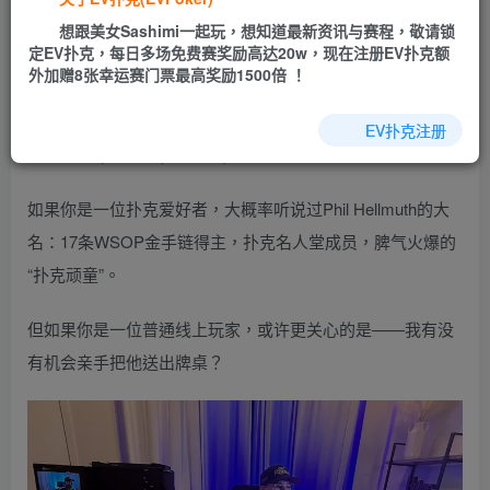
乐场|EV扑克小游戏——EV扑克导航(www.evpks.com)
想跟美女Sashimi一起玩，想知道最新资讯与赛程，敬请锁
EV扑克|EV扑克官网|EV扑克娱乐场|EV扑克保险|EV扑克娱
定EV扑克，每日多场免费赛奖励高达20w，现在注册EV扑克额
乐场|EV扑克游戏网址发布页——EV扑克下载
外加赠8张幸运赛门票最高奖励1500倍 ！
(www.evpk66.com)
EV扑克注册
【EV扑克(
www.evp86.com
)报道】
如果你是一位扑克爱好者，大概率听说过Phil Hellmuth的大
名：17条WSOP金手链得主，扑克名人堂成员，脾气火爆的
“扑克顽童”。
但如果你是一位普通线上玩家，或许更关心的是——我有没
有机会亲手把他送出牌桌？