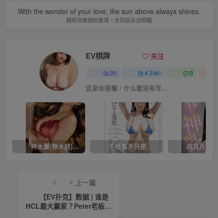
With the wonder of your love, the sun above always shines.
拥有你美丽的爱情，太阳就永远明媚
EV棋牌
关注
20
4.3W+
0
这家伙很懒，什么都没有写...
神木麗(神木丽)作品STARS-804发布！出道一周年，华丽布拉甲闪亮动人！【EV棋牌】
不给看不只是吊胃口！K奶的みなと羽琉(凑羽琉)原来是无码妹「水原圣子」？【EV棋牌】
上一篇
【EV扑克】数据 | 谁是
HCL最大赢家？Peter老板盈
利260万刀排第二，Alan