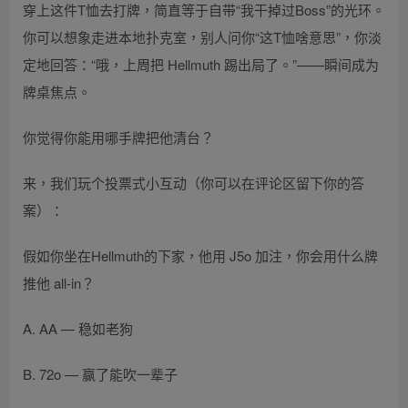
穿上这件T恤去打牌，简直等于自带“我干掉过Boss”的光环。
你可以想象走进本地扑克室，别人问你“这T恤啥意思”，你淡
定地回答：“哦，上周把 Hellmuth 踢出局了。”——瞬间成为
牌桌焦点。
你觉得你能用哪手牌把他清台？
来，我们玩个投票式小互动（你可以在评论区留下你的答
案）：
假如你坐在Hellmuth的下家，他用 J5o 加注，你会用什么牌
推他 all-in？
A. AA — 稳如老狗
B. 72o — 赢了能吹一辈子