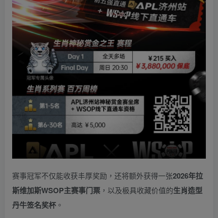
赛事冠军不仅能收获丰厚奖励，还将额外获得一张
2026
年拉
斯维加斯
WSOP
主赛事门票
，以及极具收藏价值的
生肖造型
丹牛签名奖杯
。