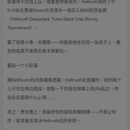
如果你不在线上玩，或者更想来真的，Hellmuth周四下午
5:15会在费城Rivers扑克室办一场买入$250的赏金赛
（Hellmuth Deepstack Turbo Black Chip Bounty
Tournament）。
赢了钱是小事，关键是——你能和他坐在同一张桌子上，看
他到底是不是真的每手牌都玩。
最后一个小彩蛋
据BetRivers的内部播客透露，Hellmuth在直播时，他的两个
儿子也在旁边观战。想象一下你爸在屏幕上用J5o乱打，你
站在后面是什么心情……
总之，周五晚上，准备好你的鼠标和酸软糖——不是让你
吃，是准备在淘汰Hellmuth后庆祝用。