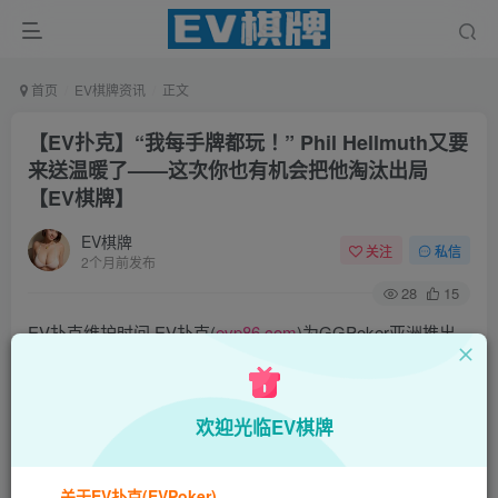
首页
EV棋牌资讯
正文
【EV扑克】“我每手牌都玩！” Phil Hellmuth又要
来送温暖了——这次你也有机会把他淘汰出局
【EV棋牌】
EV棋牌
关注
私信
2个月前发布
28
15
EV扑克维护时间·EV扑克(
evp86.com
)为GGPoker亚洲推出
的全新扑克平台,拥有EV保险机制及国际MTT和SNG赛事,我
们具备完善的国际认可,致力提供国内最公平与公正的竞技环
欢迎光临EV棋牌
境!
EV扑克|EV扑克官网|EV扑克下载|EV扑克电脑版|EV扑克娱
关于EV扑克(EVPoker)