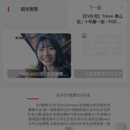
Keating仅第六【EV棋牌】
下一篇
相关推荐
【EV扑克】Triton 黑山
站 | 十年磨一剑，FEDOR
HOLZ 勇夺神秘赏金赛冠军
【EV棋牌】
[SSIS-685]河北彩花解禁！ 靠这支作品再拿下销售冠军！ 有意思吧 2023-03-30 14:25 0 三条猫娱乐达人【EV棋牌】
关于EV棋牌-EV扑克
EV棋牌,EV扑克为GGPoker亚洲推出的全新扑克
赛事平台,唯一独家拥有正EV保险机制以及WSOP世界
扑克大赛,国际扑克锦标赛MTT和SNG赛事,EV扑克致力
提供国内最完善与公平公正的扑克平台,持有正规bmm
公平认证牌照,立即注册马上玩EV扑克与全球玩家一起
同乐!