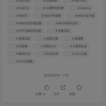
# GGCare
# GGpoker
# GGPUKE
# GG扑克
# GG春季狂欢赛
# Sashimi
# WSOP
# WSOP冬巡赛
# WSOP金手链
# WSOP金手链战报
# WSOP高手过招
# 丹牛也疯狂逆转胜
# 优惠活动
# 促销活动
# 免费比赛
# 免费赛
# 冬巡赛
# 创造正EV
# 大逃杀玩法
# 德州扑克
# 扑克女神
# 正EV之路
# APT亚巡赛
喜欢就支持一下吧
点赞
15
分享
收藏