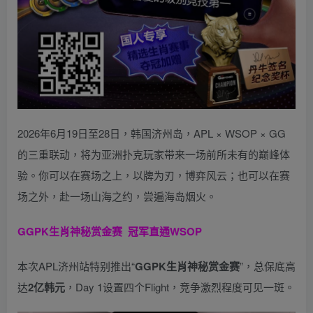
2026年6月19日至28日，韩国济州岛，APL × WSOP × GG
的三重联动，将为亚洲扑克玩家带来一场前所未有的巅峰体
验。
你可以在赛场之上，以牌为刃，博弈风云；也可以在赛
场之外，赴一场山海之约，尝遍海岛烟火。
GGPK生肖神秘赏金赛
冠军直通WSOP
本次APL济州站特别推出“
GGPK
生肖神秘赏金赛
”，总保底高
达
2
亿韩元
，Day 1设置四个Flight，竞争激烈程度可见一斑。