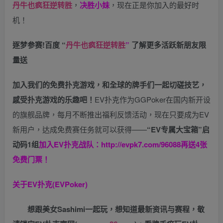
丹牛也疯狂逆转胜
，
决胜小妹
，现在正是你加入的最好时
机！
逐梦参赛!百度 “
丹牛也疯狂逆转胜
”
了解更多
活跃新朋友限
量送
加入我们的免费扑克游戏，和全球的牌手们一起切磋技艺，
感受扑克游戏的乐趣吧！
EV扑克作为GGPoker在国内新开设
的旗舰品牌，每月不断推出福利反馈活动，现在只要成为EV
新用户，达成免费赛任务就可以获得——
“EV专属大宝箱”启
动码1组
加入EV扑克战队：
http://evpk7.com/96088
再送4张
免费门票！
关于
EV扑克(EVPoker)
想跟美女Sashimi一起玩，
想知道最新资讯与赛程，
敬