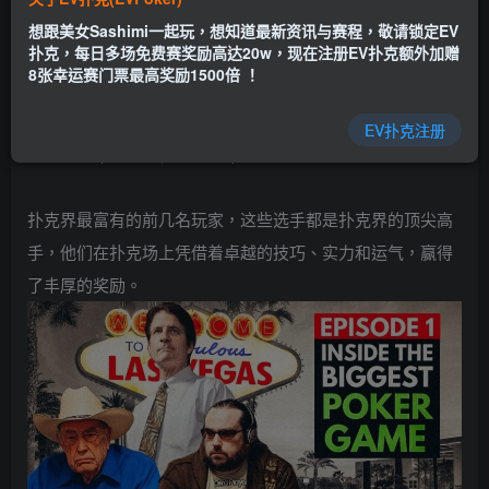
乐场|EV扑克小游戏——EV扑克导航(www.evpks.com)
想跟美女Sashimi一起玩，想知道最新资讯与赛程，敬请锁定EV
EV扑克|EV扑克官网|EV扑克娱乐场|EV扑克保险|EV扑克娱
扑克，每日多场免费赛奖励高达20w，现在注册EV扑克额外加赠
乐场|EV扑克游戏网址发布页——EV扑克下载
8张幸运赛门票最高奖励1500倍 ！
(www.evpk66.com)
EV扑克注册
【EV扑克(
www.evpk66.com
)报道】
扑克界最富有的前几名玩家，这些选手都是扑克界的顶尖高
手，他们在扑克场上凭借着卓越的技巧、实力和运气，赢得
了丰厚的奖励。