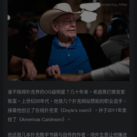
谁不晓得扑克界的OG级明星？几十年来，老道靠打牌发家
致富。上世纪20年代，他是几个扑克网站赞助的职业选手，
接着他创立了在线扑克室《Doyle’s room》，并于2011年卖
给了《Americas Cardroom》。
他还是几本扑克教学书籍与自传的作者，场外生意让他赚进