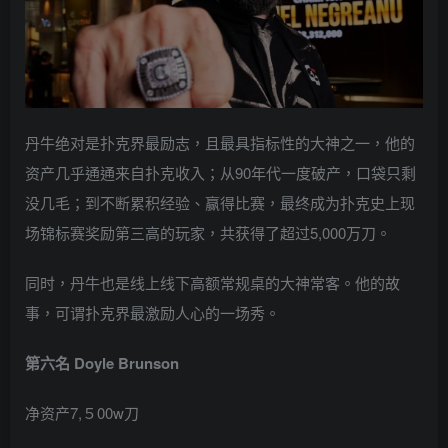
丹牛绝对是扑克界最励志，且最具指标性的大神之一，他的
资产几乎通通来自扑克收入；从90年代一度破产，口袋只剩
没几毛；到不断累积经验、赢得比赛，最终成为扑克史上现
场锦标赛奖励第三高的玩家，共获得了超过5,000万刀。
同时，丹牛也是线上线下高额常规桌的大神常客。他的故
事，可谓扑克界最激励人心的一场秀。
第六名 Doyle Brunson
净资产7,５00w刀