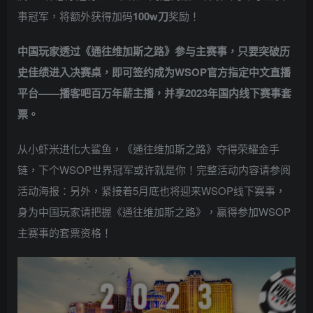
事冠军，将额外获得加码
100w刀
奖励！
中国玩家透过《
通往维加斯之路
》参与主赛事，只要突破历
史佳绩进入决赛桌，即可签约成为WSOP官方指定中文直播
平台——
播客吧
百万年薪主播，并享2023年国内线下赛事套
票。
从小虾米进化大鲨鱼，《通往维加斯之路》夺得荣耀金手
链，下个WSOP世界冠军或许就是你！完整活动内容请参阅
活动海报：
另外，紧接着5月底也将迎来WSOP线下赛事，
身为中国玩家请把握《通往维加斯之路》，赢得参加WSOP
主赛事的套票资格！