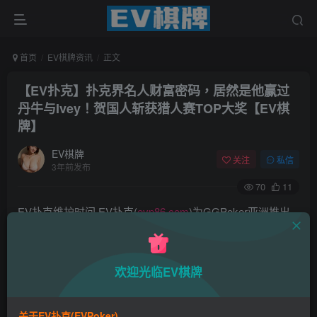
首页
EV棋牌资讯
正文
【EV扑克】扑克界名人财富密码，居然是他赢过
丹牛与Ivey！贺国人斩获猎人赛TOP大奖【EV棋
牌】
EV棋牌
关注
私信
3年前发布
70
11
EV扑克维护时间·EV扑克(
evp86.com
)为GGPoker亚洲推出
的全新扑克平台,拥有EV保险机制及国际MTT和SNG赛事,我
们具备完善的国际认可,致力提供国内最公平与公正的竞技环
欢迎光临EV棋牌
境!
EV扑克|EV扑克官网|EV扑克下载|EV扑克电脑版|EV扑克娱
关于EV扑克(EVPoker)