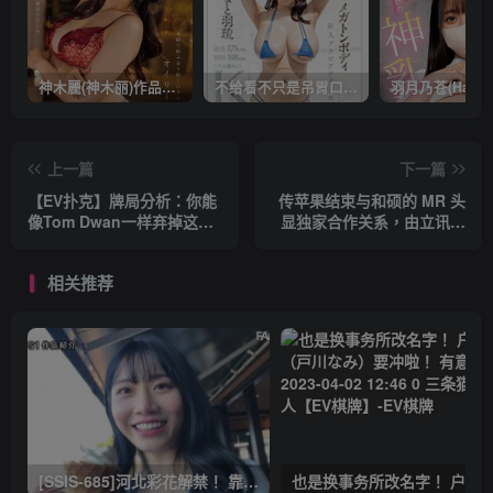
神木麗(神木丽)作品STARS-804发布！出道一周年，华丽布拉甲闪亮动人！【EV棋牌】
不给看不只是吊胃口！K奶的みなと羽琉(凑羽琉)原来是无码妹「水原圣子」？【EV棋牌】
上一篇
下一篇
【EV扑克】牌局分析：你能
传苹果结束与和硕的 MR 头
像Tom Dwan一样弃掉这手
显独家合作关系，由立讯精
QQ吗？【EV棋牌】
密接盘【EV棋牌】
相关推荐
[SSIS-685]河北彩花解禁！ 靠这支作品再拿下销售冠军！ 有意思吧 2023-03-30 14:25 0 三条猫娱乐达人【EV棋牌】