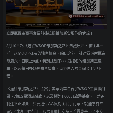
立即赢得主赛事套票
前往拉斯维加斯
实现你的梦想！
3月19日起
《
通往WSOP维加斯之路
》
热烈展开，和往年一
样，这是GGPoker的独家机会。除此之外，针对
亚洲时区在
每周六、日晚上8点，特别规划了888刀报名的维加斯直通
车，以及每日多场免费晋级赛
，助力国人的荣耀金手链征
程。
《通往维加斯之路》主赛事套票内容包含了
WSOP主赛事门
票、7晚五星酒店住宿，以及额外1,000刀旅游基金
。当然福
利还不止如此，只要通过GG赢得主赛事门票，就能享有专
属VIP休息厅通行证，和限量周边商品。若最终夺下了主赛