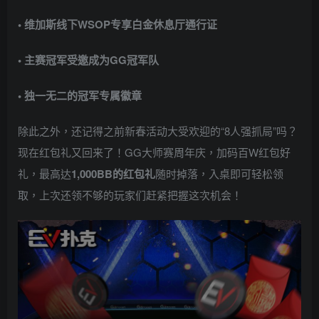
• 维加斯线下WSOP专享白金休息厅通行证
• 主赛冠军受邀成为GG冠军队
• 独一无二的冠军专属徽章
除此之外，还记得之前新春活动大受欢迎的“8人强抓局”吗？
现在红包礼又回来了！GG大师赛周年庆，加码百W红包好
礼，最高达
1,000BB的红包礼
随时掉落，入桌即可轻松领
取，上次还领不够的玩家们赶紧把握这次机会！