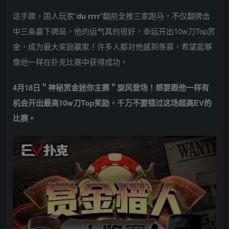
这手牌，国人玩家“
du rrrr
”翻前全推三家跑马，不仅翻牌击
中三条赢下牌局，他的运气真的很好，幸运开出10w刀Top赏
金，成为最大奖励赢家！许多人都对他感到羡慕，希望能够
像他一样在扑克比赛中获得成功。
4月18日＂神秘赏金迷你主赛＂旋风登场！想要跟他一样有
机会开出最高10w刀Top奖励，千万不要错过这场超高EV的
比赛。