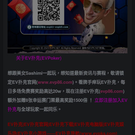
关于
EV扑克(EVPoker)
想跟美女Sashimi一起玩，
想知道最新资讯与赛程，
敬请锁
定EV扑克官网(
www.evp86.com
)。
看牌手痒玩EV扑克，
每
日多场免费赛奖励高达20w，现在注册
EV扑克(
evp86.com
)
额外加赠
8张幸运赛门票
最高奖励1500倍
！
立即注册加入EV
扑克
与全球玩家一起同乐。
EV扑克|EV扑克官网|EV扑克下载|EV扑克电脑版|EV扑克娱
乐场|EV扑克小游戏——EV扑克导航(www.evpks.com)