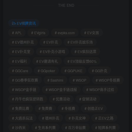
THE END
EV棋牌资讯
# APL
# EVgirls
# evpks.com
# EV女孩
# EV德州扑克
# EV扑克
# EV扑克娱乐场
# EV扑克室
# EV扑克小游戏
# EV疯狂送票
# EV福利
# EV邀请有礼
# EV顶级反馈60%
# GGCare
# GGpoker
# GGPUKE
# GG扑克
# GG春季狂欢赛
# Sashimi
# WSOP
# WSOP冬巡赛
# WSOP金手链
# WSOP金手链战报
# WSOP高手过招
# 丹牛也疯狂逆转胜
# 优惠活动
# 促销活动
# 免费比赛
# 免费赛
# 冬巡赛
# 创造正EV
# 大逃杀玩法
# 德州扑克
# 扑克女神
# 正EV之路
# 沙西米
# 生肖系列赛
# 百万幸运赛
# 短牌系列赛