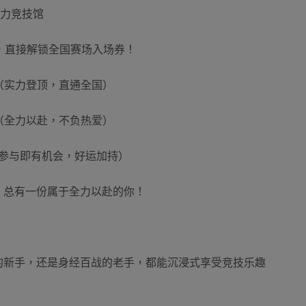
智力竞技馆
，直接解锁全国赛场入场券！
5（实力登顶，直通全国）
0（全力以赴，不负热爱）
（参与即有机会，好运加持）
，总有一份属于全力以赴的你！
的新手，还是身经百战的老手，都能沉浸式享受竞技乐趣