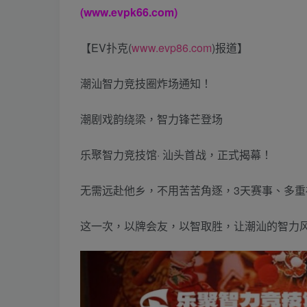
(www.evpk66.com)
【EV扑克(
www.evp86.com
)报道】
潮汕智力竞技圈炸场通知！
潮剧戏韵绕梁，智力锋芒登场
乐聚智力竞技馆· 汕头首战，正式揭幕！
无需远赴他乡，不用苦苦角逐，3天赛事、多重
这一次，以牌会友，以智取胜，让潮汕的智力