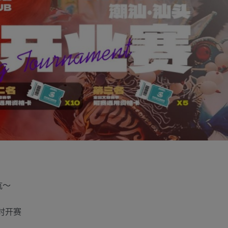
坑～
准时开赛