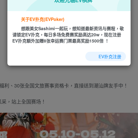
欢迎光临EV棋牌
关于EV扑克(EVPoker)
想跟美女Sashimi一起玩，想知道最新资讯与赛程，敬
请锁定EV扑克，每日多场免费赛奖励高达20w，现在注册
EV扑克额外加赠8张幸运赛门票最高奖励1500倍 ！
EV扑克注册
福利、30张全国文旅赛事资格卡，直接送到潮汕牌友手中！
风采，站上全国赛场！