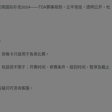
用国际扑克2024——TDA赛事规则，公平竞技，透明公开，杜
！
。
票，资格卡只适用于各类比赛。
利，包括但不限于：开赛时间、参赛条件、级别时间，暂停及截止
有疑问可咨询客服。