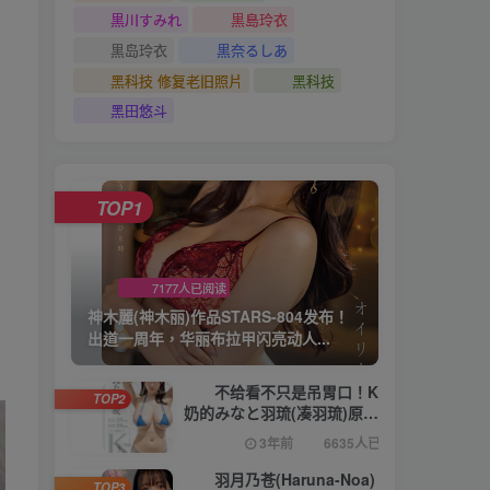
黒川すみれ
黒島玲衣
黒岛玲衣
黒奈るしあ
黑科技 修复老旧照片
黑科技
黑田悠斗
TOP1
7177人已阅读
神木麗(神木丽)作品STARS-804发布！
出道一周年，华丽布拉甲闪亮动人...
不给看不只是吊胃口！K
TOP2
奶的みなと羽琉(凑羽琉)原来
是无码妹「水原圣子」？
3年前
6635人已阅读
【EV棋牌】
羽月乃苍(Haruna-Noa)
TOP3