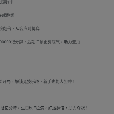
赞优惠1卡
赢在起跑线
率直接翻倍，从容应对博弈
入100000记分牌，后期冲顶更有底气，助力登顶
。
，轻松开局，解锁竞技乐趣，新手也能大胆冲！
体验记分牌，生日buff拉满，好运翻倍，助力夺冠！