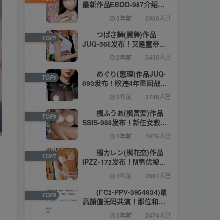
最新作品EBOD-987介绍及
封面预览【EV棋牌】
3年前
5960人已阅读
つばさ舞(翼舞)作品
TOP4
JUQ-568发布！又是童帝！
奇迹的合作第四弹、被他插
2年前
5435人已阅读
到发狂！【EV棋牌】
めぐり(惠理)作品JUQ-
TOP5
893发布！睽违4年重回战
场！她电击复活！【EV棋
2年前
3746人已阅读
牌】
楓ふうあ(枫富爱)作品
TOP6
SSIS-980发布！新任女教师
有够衰！第一次家访就被学
2年前
2876人已阅读
生的脏臭老爸硬上！【EV棋
牌】
楓カレン(枫花恋)作品
TOP7
IPZZ-172发布！M男优被抓
去玩弄24小时⋯一夜被掏空
3年前
2667人已阅读
射8发！【EV棋牌】
(FC2-PPV-3954834)最
TOP8
高颜值无码共演！那位和篠
宮花音一起下马的绝顶美少
3年前
2474人已阅读
女是⋯【EV棋牌】