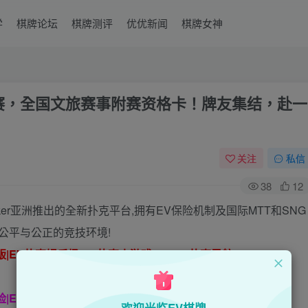
学
棋牌论坛
棋牌测评
优优新闻
棋牌女神
赛，全国文旅赛事附赛资格卡！牌友集结，赴一
关注
私信
38
12
oker亚洲推出的全新扑克平台,拥有EV保险机制及国际MTT和SNG
公平与公正的竞技环境!
脑版|EV扑克娱乐场|EV扑克小游戏——EV扑克导航
保险|EV扑克娱乐场|EV扑克游戏网址发布页——EV扑克下载