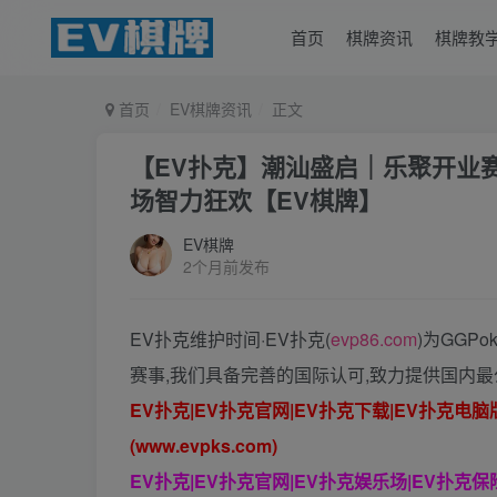
首页
棋牌资讯
棋牌教
首页
EV棋牌资讯
正文
【EV扑克】潮汕盛启｜乐聚开业
场智力狂欢【EV棋牌】
EV棋牌
2个月前发布
EV扑克维护时间·EV扑克(
evp86.com
)为GGP
赛事,我们具备完善的国际认可,致力提供国内最
EV扑克|EV扑克官网|EV扑克下载|EV扑克电
(www.evpks.com)
EV扑克|EV扑克官网|EV扑克娱乐场|EV扑克