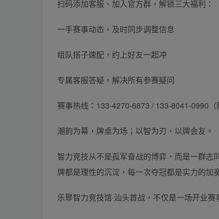
扫码添加客服、加入官方群，解锁三大福利：
一手赛事动态，及时同步调整信息
组队搭子速配，约上好友一起冲
专属客服答疑，解决所有参赛疑问
赛事热线：133-4270-6873 / 133-8041-
潮韵为幕，牌桌为场；以智为刃，以牌会友。
智力竞技从不是孤军奋战的博弈，而是一群志
牌都是理性的沉淀，每一次夺冠都是实力的加
乐聚智力竞技馆·汕头首战，不仅是一场开业赛