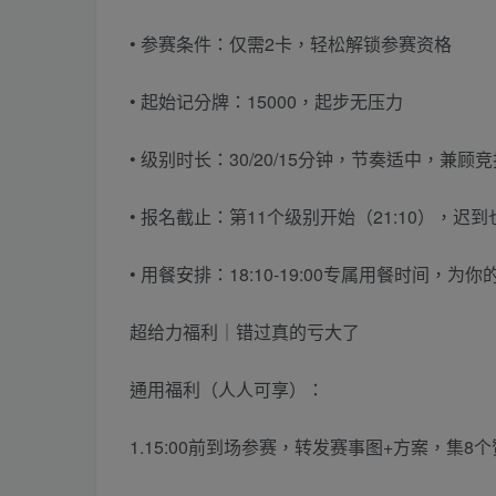
• 参赛条件：仅需2卡，轻松解锁参赛资格
• 起始记分牌：15000，起步无压力
• 级别时长：30/20/15分钟，节奏适中，兼顾
• 报名截止：第11个级别开始（21:10），迟
• 用餐安排：18:10-19:00专属用餐时间，为
超给力福利｜错过真的亏大了
通用福利（人人可享）：
1.15:00前到场参赛，转发赛事图+方案，集8