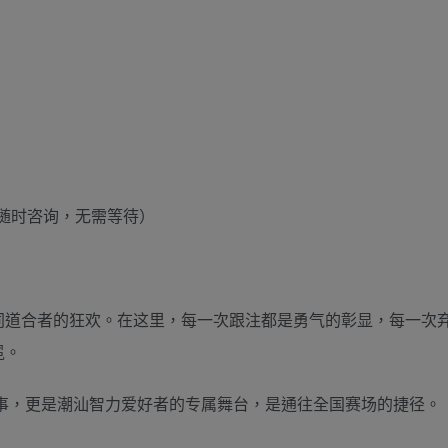
0990（随时咨询，无需等待）
同道合者的狂欢。在这里，每一次跟注都是勇气的彰显，每一次
冕。
事，更是潮汕智力爱好者的专属舞台，是通往全国赛场的捷径。