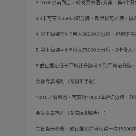
2.16:00点前到店：转发赛事图+方案，集8个
3.3卡可带入35000记分牌，起步优势拉满，
4. 第五级别可4卡带入50000记分牌，容错
5. 第七级别可6卡带入75000记分牌，8卡带
6.截止报名低于平均计分牌可补到平均记分牌
女神专属福利（宠粉不手软）：
18:10之前到场，可获得10000体验记分牌
会员专属福利（专属buff加持）：
生日当天参赛，截止报名前可获得一次15000