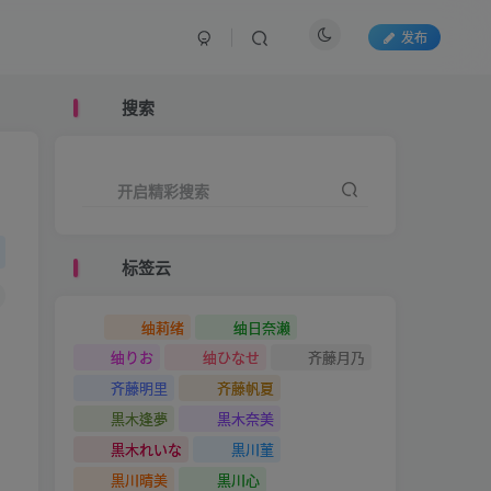
发布
搜索
开启精彩搜索
标签云
䌷莉绪
䌷日奈濑
䌷りお
䌷ひなせ
齐藤月乃
齐藤明里
齐藤帆夏
黒木逢夢
黒木奈美
黒木れいな
黒川菫
黒川晴美
黒川心