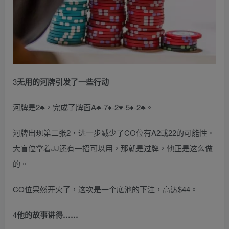
3
无用的河牌引发了一些行动
河牌是2♣，完成了牌面A♣-7♦-2♥-5♦-2♣。
河牌出现第二张2，进一步减少了CO位有A2或22的可能性。
大盲位拿着JJ还有一招可以用，那就是过牌，他正是这么做
的。
CO位果然开火了，这次是一个底池的下注，高达$44。
4
他的故事讲得……