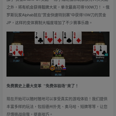
之外，将有机会获得靓牌大奖，单次最高可得100W刀！。俄
罗斯玩家Alphab就在”赏金快速特别赛”中获得10W刀的赏金
JP，这样的变体赛制大幅度增加了不少赛事乐趣。
免费赛史上最大变革
”免费体验场”来了！
现在开始可以随时随地可以享受真实的游戏体验！我们提供
丰富多样的玩法，包括德州扑克、奥马哈、短牌等等，让您
尽情挑战自我，提高技巧。