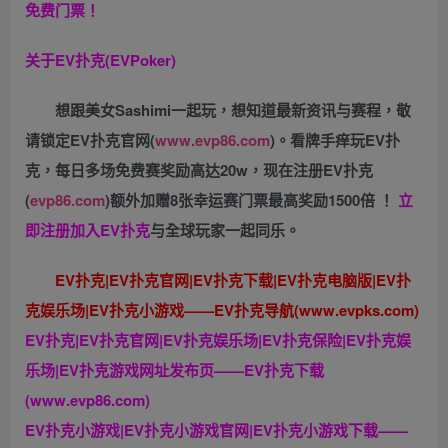
免费门票！
关于
EV扑克(EVPoker)
想跟美女Sashimi一起玩，
想知道最新资讯与赛程，
敬
请锁定EV扑克官网(
www.evp86.com
)。
看牌手痒玩EV扑
克，
每日多场免费赛奖励高达20w，现在注册
EV扑克
(
evp86.com
)
额外加赠
8张幸运赛门票
最高奖励1500倍
！
立
即注册加入EV扑克
与全球玩家一起同乐。
EV扑克|EV扑克官网|EV扑克下载|EV扑克电脑版|EV扑
克娱乐场|EV扑克小游戏——EV扑克导航(www.evpks.com)
EV扑克|EV扑克官网|EV扑克娱乐场|EV扑克保险|EV扑克娱
乐场|EV扑克游戏网址发布页——EV扑克下载
(www.evp86.com)
EV扑克小游戏|EV扑克小游戏官网|EV扑克小游戏下载——