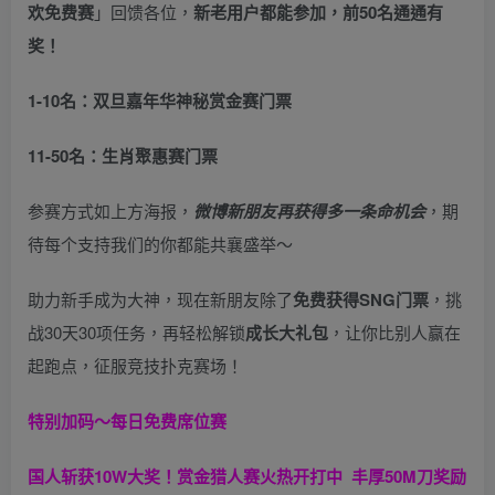
欢免费赛
」回馈各位，
新老用户都能参加，前50名通通有
奖！
1-10名：双旦嘉年华神秘赏金赛门票
11-50名：生肖聚惠赛门票
参赛方式如上方海报，
微博新朋友再获得多一条命机会
，期
待每个支持我们的你都能共襄盛举～
助力新手成为大神，现在新朋友除了
免费获得SNG门票
，挑
战30天30项任务，再轻松解锁
成长大礼包
，让你比别人赢在
起跑点，征服竞技扑克赛场！
特别加码～每日免费席位赛
国人斩获
10W
大奖！
赏金猎人赛火热开打中 丰厚50M刀奖励