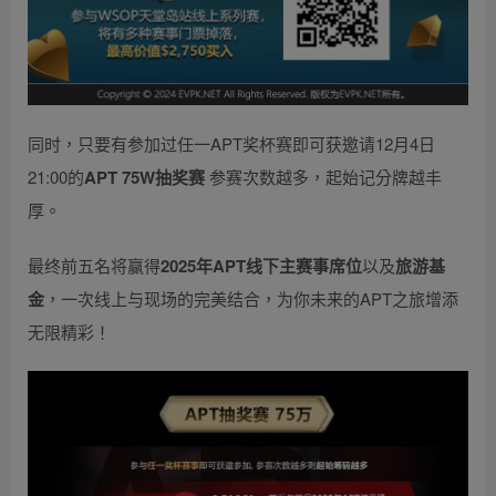
同时，只要有参加过任一APT奖杯赛即可获邀请12月4日
21:00的
APT 75W抽奖赛
参赛次数越多，起始记分牌越丰
厚。
最终前五名将赢得
2025年APT线下主赛事席位
以及
旅游基
金
，一次线上与现场的完美结合，为你未来的APT之旅增添
无限精彩！