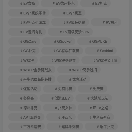
# EV女孩
# EV德州扑克
# EV扑克
# EV扑克娱乐场
# EV扑克室
# EV扑克小游戏
# EV疯狂送票
# EV福利
# EV邀请有礼
# EV顶级反馈60%
# GGCare
# GGpoker
# GGPUKE
# GG扑克
# GG春季狂欢赛
# Sashimi
# WSOP
# WSOP冬巡赛
# WSOP金手链
# WSOP金手链战报
# WSOP高手过招
# 丹牛也疯狂逆转胜
# 优惠活动
# 促销活动
# 免费比赛
# 免费赛
# 冬巡赛
# 创造正EV
# 大逃杀玩法
# 德州扑克
# 扑克女神
# 正EV之路
# APT亚巡赛
# 沙西米
# 生肖系列赛
# 百万幸运赛
# 短牌系列赛
# 蜗牛扑克