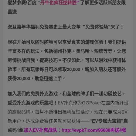
逐梦参赛!百度 “
丹牛也疯狂逆转胜
”
了解更多
活跃新朋友限
量送
双旦嘉年华福利
免费赛史上最大变革
”免费体验场”来了！
现在开始可以随时随地可以享受真实的游戏体验！我们提供
丰富多样的玩法，包括德州扑克、奥马哈、短牌等等，让您
尽情挑战自我，提高技巧。不仅如此，
可以从游戏中获得体
验币，所有玩家每日可以领取20,000，新加入朋友还可额外
获得20,000，助您迅速上手。
加入我们的免费扑克游戏，和全球的牌手们一起切磋技艺，
感受扑克游戏的乐趣吧！
EV扑克作为GGPoker在国内新开设
的旗舰品牌，每月不断推出福利反馈活动，现在只要成为EV
新用户，达成免费赛任务就可以获得——
“EV专属大宝箱”启
动码1组
加入EV扑克战队：
http://evpk7.com/96088
再送4张