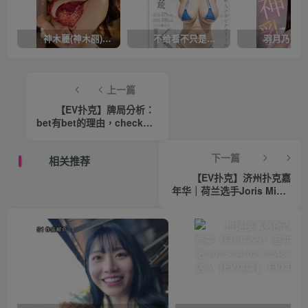
神木麗(神木丽)作品STARS-804发布！出道一周年，华丽布拉甲闪亮动人！【EV棋牌】
不给看不只是吊胃口！K奶的みなと羽琉(凑羽琉)原来是无码妹「水原圣子」？【EV棋牌】
上一篇
【EV扑克】牌局分析：
bet有bet的理由，check有
check的理由【EV棋牌】
下一篇
相关推荐
【EV扑克】济州扑克嘉
年华｜荷兰选手Joris Michl
惊天逆袭夺下KPC主赛冠
军，红龙杯正式开赛！【EV
棋牌】