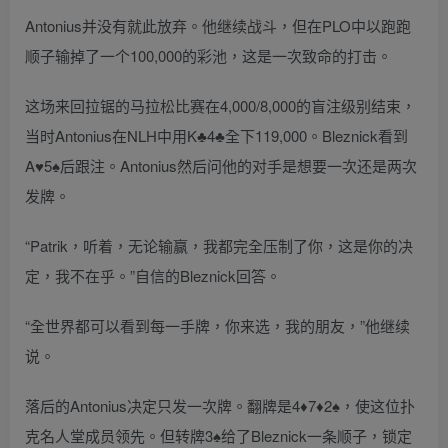
Antonius并没有就此放弃。他继续战斗，但在PLO中以跑跑
顺子输掉了一个100,000的彩池，这是一次致命的打击。
这场来回拉锯的马拉松比赛在4,000/8,000的盲注级别结束，
当时Antonius在NLH中用K♣4♣全下119,000。Bleznick看到
A♥5♠后跟注。Antonius然后问他的对手是想要一次还是两次
发牌。
“Patrik，听着，无论输赢，我都完全压制了你，这是你的决
定，我不在乎。”自信的Bleznick回答。
“全世界都可以看到每一手牌，你来选，我的朋友，”他继续
说。
落后的Antonius决定只发一次牌。翻牌是4♦7♦2♠，使这位扑
克名人堂成员领先。但转牌3♠给了Bleznick一条顺子，锁定