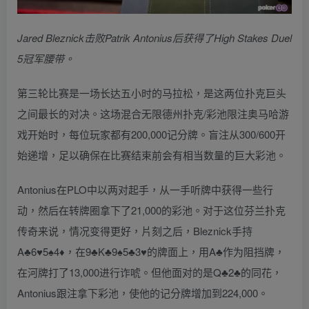
Jared Bleznick击败Patrik Antonius后获得了High Stakes Duel
5冠军腰带。
第三轮比赛是一场长达五小时的马拉松，是这两位扑克巨头
之间最长的对决。这场混合无限德州扑克/彩池限注奥马哈游
戏开始时，每位玩家都有200,000记分牌。盲注从300/600开
始递增，足以确保在比赛结束前会有相当数量的巨大彩池。
Antonius在PLO中以两对起手，从一手听牌中获得一些行
动，然后在转牌圈拿下了21,000的彩池。对于这位芬兰扑克
传奇来说，情况变得更好，片刻之后，Bleznick手持
A♣6♥5♠4♦，在9♣K♣9♠5♣3♥的牌面上，用A♣作为阻挡牌，
在河牌打了13,000进行诈唬。但他面对的是Q♣2♣的同花，
Antonius跟注拿下彩池，使他的记分牌增加到224,000。