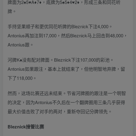
牌面为2♠5♥A♦7♦，底牌为5♠5♦4♥2♦，形成三条和同花听
牌。
手持坚果顺子和更优同花听牌的Bleznick下注4,000。
Antonius再加注到17,000，然后Bleznick马上回击到48,000，
Antonius跟。
河牌K♠没有配对牌面。Bleznick下注107,000的彩池。
Antonius如果跟注，基本上就结束了，但他明智地弃牌，留
下了118,000。
然而，这场比赛还远未结束。节省河牌圈的跟注是一个明智
的决定，因为Antonius不久后在一个翻牌圈用三条几乎获得
最大价值击败了对手的两对，重新夺回记分牌领先。
Bleznick接管比赛