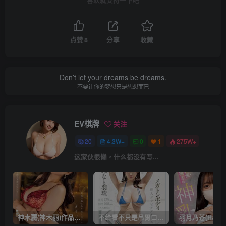
点赞
8
分享
收藏
Don’t let your dreams be dreams.
不要让你的梦想只是想想而已
EV棋牌
关注
20
4.3W+
0
1
275W+
这家伙很懒，什么都没有写...
神木麗(神木丽)作品STARS-804发布！出道一周年，华丽布拉甲闪亮动人！【EV棋牌】
不给看不只是吊胃口！K奶的みなと羽琉(凑羽琉)原来是无码妹「水原圣子」？【EV棋牌】