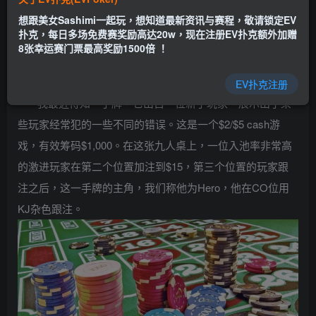
EV扑克|EV扑克官网|EV扑克娱乐场|EV扑克保险|EV扑克娱
想跟美女Sashimi一起玩，想知道最新资讯与赛程，敬请锁定EV
乐场|EV扑克游戏网址发布页——EV扑克下载
扑克，每日多场免费赛奖励高达20w，现在注册EV扑克额外加赠
(www.evpk66.com)
8张幸运赛门票最高奖励1500倍 ！
【EV扑克(
www.evpk66.com
)报道】
EV扑克注册
我最近得知一手牌，它出自一位新手玩家，展示出了某
些玩家经常犯的一些不同的错误。这是一个$2/$5 cash游
戏，有效筹码$1,000。在这张九人桌上，一位入池率非常高
的激进玩家在第二个位置加注到$15，第三个位置的玩家跟
注之后，这一手牌的主角，我们称他为Hero，他在CO位用
KJ杂色跟注。