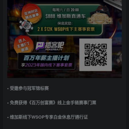
• 受邀参与冠军锦标赛
• 免费获得《百万创富赛》线上金手链赛事门票
• 维加斯线下WSOP专享白金休息厅通行证