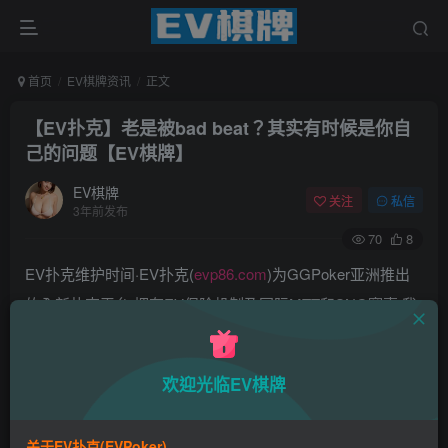
首页
EV棋牌资讯
正文
【EV扑克】老是被bad beat？其实有时候是你自
己的问题【EV棋牌】
EV棋牌
关注
私信
3年前发布
70
8
EV扑克维护时间·EV扑克(
evp86.com
)为GGPoker亚洲推出
的全新扑克平台,拥有EV保险机制及国际MTT和SNG赛事,我
们具备完善的国际认可,致力提供国内最公平与公正的竞技环
境!
欢迎光临EV棋牌
EV扑克|EV扑克官网|EV扑克下载|EV扑克电脑版|EV扑克娱
乐场|EV扑克小游戏——EV扑克导航(www.evpks.com)
关于EV扑克(EVPoker)