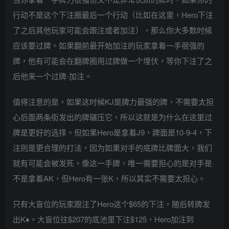
行动不是这个下注圈最后一个行动（比如在这里，Hero下注
了之后其他玩家可能会跟注或者加注），那么你大多数时候
应该要过牌。如果翻前最开始加注的玩家拿着一手很强的
牌，他有可能会在翻牌圈用过牌做一个埋伏，等你下注了之
后他来一个过牌-加注。
值得注意的是，如果这时候KJ是牌力最强的牌，不需要太担
心后面两条街发出的牌碾压它，所以这就是为什么在这里过
牌是更好的选择。但如果Hero是拿着J9，牌面是10-9-4，下
注则是更合理的打法，因为如果对手的底牌比牌面大，我们
就有可能会被发死。像这一手牌，唯一需要担心的是对手是
不是拿着AK，但Hero有一张K，所以其实不需要太担心。
只有大盲位的玩家跟注了Hero这个$65的下注，随后转牌发
出K♦。大盲位往$207的底池里下注$125，Hero加注到