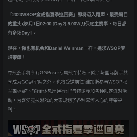
「2023WSOP金戒指夏季巡回赛」即将迈入尾声，最受瞩目
的重头戏8月1日02:00 [Day2] 5,00W刀保底主赛事，每日都
有多场Day1。
现在，你也有机会和Daniel Weinman一样，追求WSOP梦
想荣耀！
夺冠选手将享有GGPoker专属冠军特权。除了与国际牌手共
享成为GG冠军队之外，也将受邀前往”维加斯参与WSOP冠
军锦标赛”、”白金休息厅通行证”与特邀参加各种限定派对活
动，为喜爱竞技游戏的大家规划了各种澎湃人心的尊荣福
利。