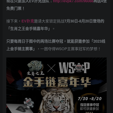
现在只要加入EV扑克战队：
http://evpk7.com/96088
再送4张
免费门票！
接下来，
EV扑克
邀请大家锁定挑战
7月30日-8月20日登场的
「生肖之王金手链嘉年华」
。
只要每周日于图中的两场比赛夺冠，就能获邀参加「2023线
上金手链主赛事」
，一圆夺得WSOP主赛事冠军的梦想！