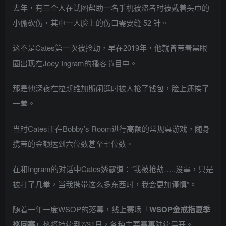
去年，有三个人在试图帮助一名手机被盗者时被戴着头巾的
小偷砍伤，其中一人脸上的伤口需要缝 52 针。
这不是Cates第一次被抢劫，早在2019年，他就曾带着黑眼
圈出现在Joey Ingram的播客节目中。
那是他深夜在拉斯维加斯闲逛时被人抢了钱包，脸上还挨了
一拳。
当时Cates正在Bobby’s Room进行高额的常规桌游戏，随身
携带的金额达到六位数甚至七位数。
在和Ingram的对话中Cates透露道：“我被抢劫…..没事，只是
被打了几拳，当我携带这么多东西时，我会更加谨慎”。
随着一年一度WSOP的落幕，线上赛场「
WSOP金戒指夏季
巡回赛
」热将持续到7/31日，各种主要赛事陆续展开。