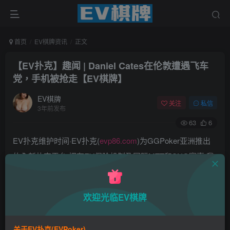
首页
EV棋牌资讯
正文
【EV扑克】趣闻 | Daniel Cates在伦敦遭遇飞车
党，手机被抢走【EV棋牌】
EV棋牌
关注
私信
3年前发布
63
6
EV扑克维护时间·EV扑克(
evp86.com
)为GGPoker亚洲推出
的全新扑克平台,拥有EV保险机制及国际MTT和SNG赛事,我
们具备完善的国际认可,致力提供国内最公平与公正的竞技环
境!
欢迎光临EV棋牌
EV扑克|EV扑克官网|EV扑克下载|EV扑克电脑版|EV扑克娱
乐场|EV扑克小游戏——EV扑克导航(www.evpks.com)
关于EV扑克(EVPoker)