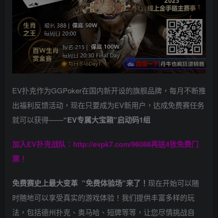
EV扑克作为GGPoker在国内新开设的旗舰品牌，每月不断推
出福利反馈活动，现在只要成为EV新用户，达成免费赛任务
就可以获得——
“EV专属大宝箱”启动码1组
加入EV扑克战队：
http://evpk7.com/96088
再送4张免费门
票！
免费赛史上最大变革
”免费体验场”来了！
现在开始可以随
时随地可以享受真实的游戏体验！我们提供丰富多样的玩
法，包括德州扑克、奥马哈、短牌等等，让您尽情挑战自