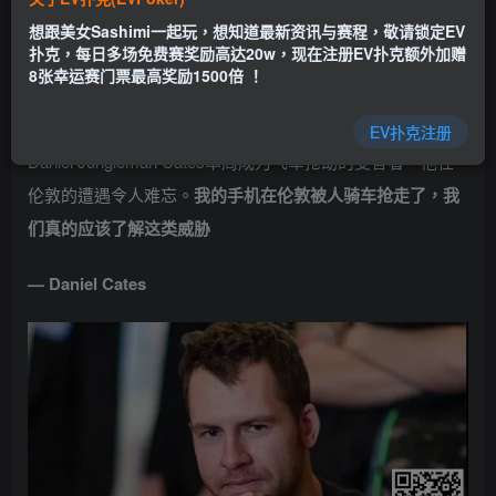
EV扑克|EV扑克官网|EV扑克娱乐场|EV扑克保险|EV扑克娱
想跟美女Sashimi一起玩，想知道最新资讯与赛程，敬请锁定EV
乐场|EV扑克游戏网址发布页——EV扑克下载
扑克，每日多场免费赛奖励高达20w，现在注册EV扑克额外加赠
(www.evpk66.com)
8张幸运赛门票最高奖励1500倍 ！
【EV扑克(
www.evp86.com
)报道】
EV扑克注册
Daniel Jungleman Cates本周成为飞车抢劫的受害者，他在
伦敦的遭遇令人难忘。
我的手机在伦敦被人骑车抢走了，我
们真的应该了解这类威胁
— Daniel Cates