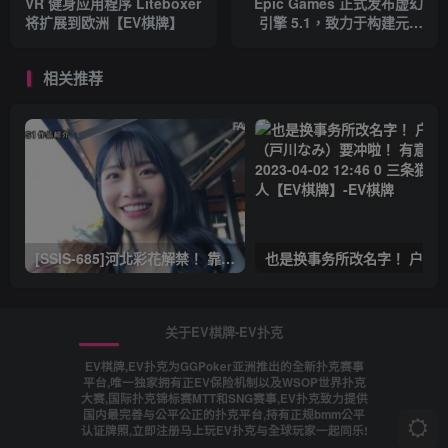
VR 健身应用程序 Liteboxer
Epic Games 正式发布虚幻
将扩展到欧洲【EV棋牌】
引擎 5.1，致力于构建元宇
宙【EV棋牌】
相关推荐
[SSIS-685]河北彩花解禁！ 靠这支作品再拿下销售冠军！ 有意思吧 2023-03-30 14:25 0 三条猫娱乐达人【EV棋牌】
关于EV棋牌-EV扑克
EV棋牌,EV扑克为GGPoker亚洲推出的全新扑克赛事
平台,唯一独家拥有正EV保险机制以及WSOP世界扑克
大赛,国际扑克锦标赛MTT和SNG赛事,EV扑克致力提供
国内最完善与公平公正的扑克平台,持有正规bmm公平
认证牌照,立即注册马上玩EV扑克与全球玩家一起同乐!