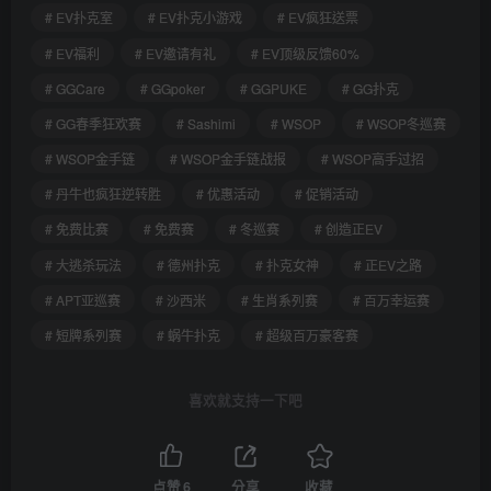
# EV扑克室
# EV扑克小游戏
# EV疯狂送票
# EV福利
# EV邀请有礼
# EV顶级反馈60%
# GGCare
# GGpoker
# GGPUKE
# GG扑克
# GG春季狂欢赛
# Sashimi
# WSOP
# WSOP冬巡赛
# WSOP金手链
# WSOP金手链战报
# WSOP高手过招
# 丹牛也疯狂逆转胜
# 优惠活动
# 促销活动
# 免费比赛
# 免费赛
# 冬巡赛
# 创造正EV
# 大逃杀玩法
# 德州扑克
# 扑克女神
# 正EV之路
# APT亚巡赛
# 沙西米
# 生肖系列赛
# 百万幸运赛
# 短牌系列赛
# 蜗牛扑克
# 超级百万豪客赛
喜欢就支持一下吧
点赞
6
分享
收藏