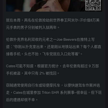
就在本周，两名在伦敦抢劫前世界拳王阿米尔-汗价值8万美
元手表的男子分别被判入狱两年。
伦敦扑克界名利双收的元老之一Joe Beevers在推特上写
道：”你刚从扑克室出来，还是刚从地铁站出来？每个人都直
接看手机，头也不抬，飞车党就在入口处等着”。
Cates可能不知道，根据官方统计，去年伦敦有超过 9 万部
手机被盗，其中只有 2% 被找回。
窃贼通常使用自行车或轻便摩托车，以便快速驾车作案并逃
走，Cates在城里参加 Triton SHR 系列赛事–很幸运，但下班
后的遭遇却很不幸。