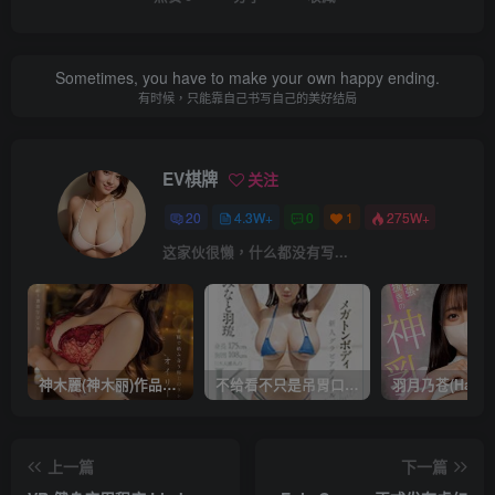
Sometimes, you have to make your own happy ending.
有时候，只能靠自己书写自己的美好结局
EV棋牌
关注
20
4.3W+
0
1
275W+
这家伙很懒，什么都没有写...
神木麗(神木丽)作品STARS-804发布！出道一周年，华丽布拉甲闪亮动人！【EV棋牌】
不给看不只是吊胃口！K奶的みなと羽琉(凑羽琉)原来是无码妹「水原圣子」？【EV棋牌】
上一篇
下一篇