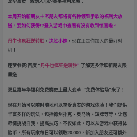
龙华富贵 激动人心的赛事福利来袭：
本周开始新朋友＋老朋友都将有各种领到手软的福利大放
送，要如何获得!?登入游戏中查看有没有收到惊喜啦。
丹牛也疯狂逆转胜
，
决胜小妹
，现在正是你加入的最好时
机！
逐梦参赛!百度 “
丹牛也疯狂逆转胜
”
了解更多
活跃新朋友限
量送
双旦嘉年华福利
免费赛史上最大变革
”免费体验场”来了！
现在开始可以随时随地可以享受真实的游戏体验！我们提供
丰富多样的玩法，包括德州扑克、奥马哈、短牌等等，让您
尽情挑战自我，提高技巧。不仅如此，
可以从游戏中获得体
验币，所有玩家每日可以领取20,000，新加入朋友还可额外