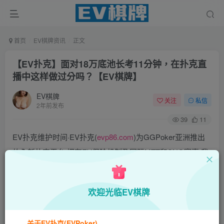
首页
EV棋牌资讯
正文
【EV扑克】面对18万底池长考11分钟，在扑克直
播中这样做过分吗？【EV棋牌】
EV棋牌
关注
私信
2年前发布
39
11
EV扑克维护时间·EV扑克(
evp86.com
)为GGPoker亚洲推出
的全新扑克平台,拥有EV保险机制及国际MTT和SNG赛事,我
们具备完善的国际认可,致力提供国内最公平与公正的竞技环
境!
欢迎光临EV棋牌
EV扑克|EV扑克官网|EV扑克下载|EV扑克电脑版|EV扑克娱
乐场|EV扑克小游戏——EV扑克导航(www.evpks.com)
关于EV扑克(EVPoker)