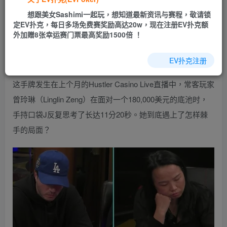
EV扑克|EV扑克官网|EV扑克娱乐场|EV扑克保险|EV扑克娱
想跟美女Sashimi一起玩，想知道最新资讯与赛程，敬请锁
乐场|EV扑克游戏网址发布页——EV扑克下载
定EV扑克，每日多场免费赛奖励高达20w，现在注册EV扑克额
(www.evpk66.com)
外加赠8张幸运赛门票最高奖励1500倍 ！
【EV扑克(
www.evp86.com
)报道】
EV扑克注册
这手牌发生在上个月的Hustler Casino Live直播中，常客玩家
曾玲琳（Linglin Zeng）在面对一个180,000美元的底池时，
手持口袋J反复思考了长达11分20秒。她到底遇上了怎样棘
手的局面？