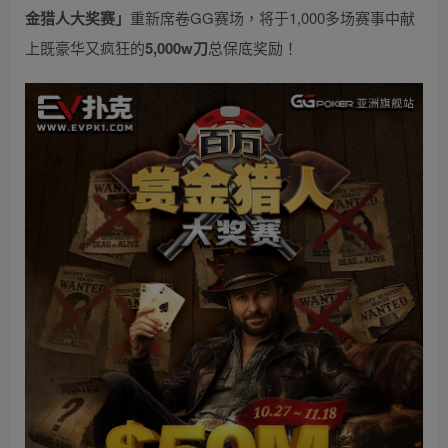
金猎人大奖赛」
重新席卷GG赛场，将于1,000多场赛事中献
上既豪华又疯狂的
5,000w刀
总保底奖励！