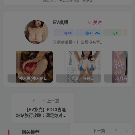
有爱的人，有喜欢的事业，有梦想
EV棋牌
关注
20
4.3W+
0
这家伙很懒，什么都没有写...
神木麗(神木丽)作品STARS-804发布！出道一周年，华丽布拉甲闪亮动人！【EV棋牌】
不给看不只是吊胃口！K奶的みなと羽琉(凑羽琉)原来是无码妹「水原圣子」？【EV棋牌】
上一篇
【EV扑克】PD13吉隆
坡站旅行攻略：满足你对比
赛旅行的所有想象！云顶高
原等待你的探索！【EV棋
下一篇
相关推荐
牌】