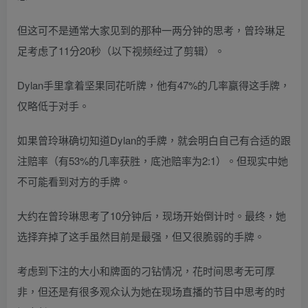
但这可不是通常大家见到的那种一两分钟的思考，曾玲琳足
足考虑了11分20秒（以下视频经过了剪辑）。
Dylan手里拿着坚果同花听牌，他有47%的几率赢得这手牌，
仅略低于对手。
如果曾玲琳确切知道Dylan的手牌，就会明白自己有合适的跟
注赔率（有53%的几率获胜，底池赔率为2:1）。但现实中她
不可能看到对方的手牌。
大约在曾玲琳思考了10分钟后，现场开始倒计时。最终，她
选择弃掉了这手虽然目前是最强，但又很脆弱的手牌。
考虑到下注的大小和牌面的刁钻情况，花时间思考无可厚
非，但还是有很多观众认为她在现场直播的节目中思考的时