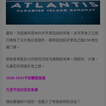
最后，为迎接年底WSOP天堂岛站的到来，这次赏金之王排
行榜除了瓜分每日奖励外，再特别加码天堂岛之路2.5K席位
赛门票。
获胜者将能在12月前往巴哈马度假胜地来一场阳光、沙滩、
比基尼的顶级扑克之旅。
10/25-10/31
不给糖就捣蛋
万圣节派对狂欢来袭
锦标赛福利介绍完，怎能少了常规桌特别活动？