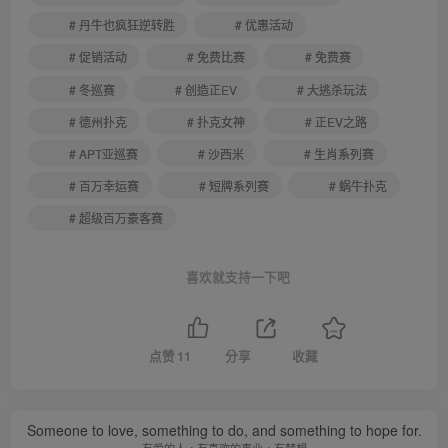
# 丹牛也疯狂逆转胜
# 优惠活动
# 促销活动
# 免费比赛
# 免费赛
# 冬巡赛
# 创造正EV
# 大逃杀玩法
# 德州扑克
# 扑克女神
# 正EV之路
# APT亚巡赛
# 沙西米
# 生肖系列赛
# 百万幸运赛
# 短牌系列赛
# 蜗牛扑克
# 超级百万豪客赛
喜欢就支持一下吧
点赞
11
分享
收藏
Someone to love, something to do, and something to hope for.