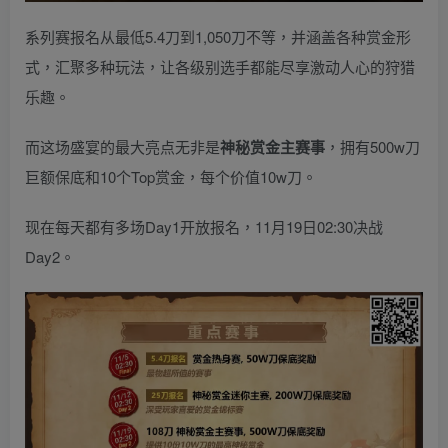
系列赛报名从最低5.4刀到1,050刀不等，并涵盖各种赏金形
式，汇聚多种玩法，让各级别选手都能尽享激动人心的狩猎
乐趣。
而这场盛宴的最大亮点无非是
神秘赏金主赛事
，拥有500w刀
巨额保底和10个Top赏金，每个价值10w刀。
现在每天都有多场Day1开放报名，11月19日02:30决战
Day2。