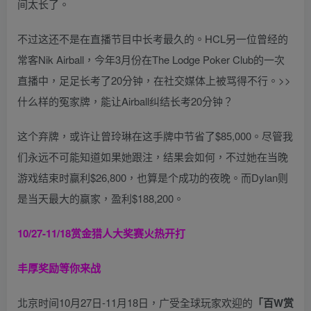
间太长了。
不过这还不是在直播节目中长考最久的。HCL另一位曾经的
常客Nik Airball，今年3月份在The Lodge Poker Club的一次
直播中，足足长考了20分钟，在社交媒体上被骂得不行。>>
什么样的冤家牌，能让Airball纠结长考20分钟？
这个弃牌，或许让曾玲琳在这手牌中节省了$85,000。尽管我
们永远不可能知道如果她跟注，结果会如何，不过她在当晚
游戏结束时赢利$26,800，也算是个成功的夜晚。而Dylan则
是当天最大的赢家，盈利$188,200。
10/27-11/18
赏金猎人大奖赛火热开打
丰厚奖励等你来战
北京时间10月27日-11月18日，广受全球玩家欢迎的
「百W赏