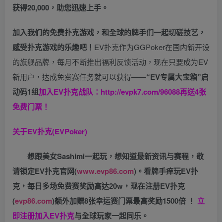
获得20,000，助您迅速上手。
加入我们的免费扑克游戏，和全球的牌手们一起切磋技艺，
感受扑克游戏的乐趣吧！
EV扑克作为GGPoker在国内新开设
的旗舰品牌，每月不断推出福利反馈活动，现在只要成为EV
新用户，达成免费赛任务就可以获得——
“EV专属大宝箱”启
动码1组
加入EV扑克战队：
http://evpk7.com/96088
再送4张
免费门票！
关于
EV扑克(EVPoker)
想跟美女Sashimi一起玩，
想知道最新资讯与赛程，
敬
请锁定EV扑克官网(
www.evp86.com
)。
看牌手痒玩EV扑
克，
每日多场免费赛奖励高达20w，现在注册
EV扑克
(
evp86.com
)
额外加赠
8张幸运赛门票
最高奖励1500倍
！
立
即注册加入EV扑克
与全球玩家一起同乐。