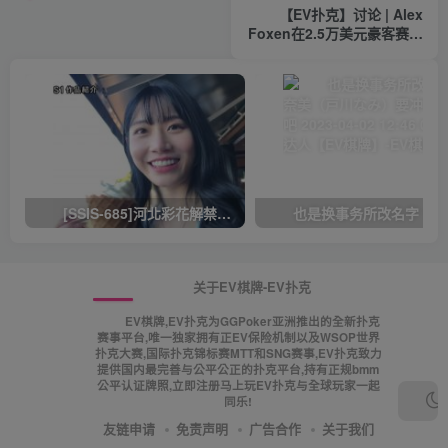
【EV扑克】讨论 | Alex
Foxen在2.5万美元豪客赛中
的6-Bet全下合理吗？【EV
棋牌】
[SSIS-685]河北彩花解禁！ 靠这支作品再拿下销售冠军！ 有意思吧 2023-03-30 14:25 0 三条猫娱乐达人【EV棋牌】
关于EV棋牌-EV扑克
EV棋牌,EV扑克为GGPoker亚洲推出的全新扑克
赛事平台,唯一独家拥有正EV保险机制以及WSOP世界
扑克大赛,国际扑克锦标赛MTT和SNG赛事,EV扑克致力
提供国内最完善与公平公正的扑克平台,持有正规bmm
公平认证牌照,立即注册马上玩EV扑克与全球玩家一起
同乐!
友链申请
免责声明
广告合作
关于我们