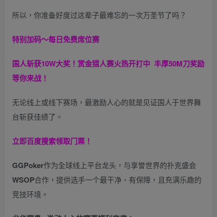
所以，你准备好度过这辈子最难忘的一次万圣节了吗？
特别加码～每日免费席位赛
国人斩获
10W
大奖！
赏金猎人赛火热开打中 丰厚50M刀奖励
等你来战！
无论线上或线下赛场，最激励人心的就是见证国人于世界舞
台斩获佳绩了。
立即百度搜索领取门票！
GGPoker
作为全球线上平台龙头，与享誉世界的扑克盛会
WSOP
合作，提供选手一个最干净、有保障，且充满乐趣的
竞技环境。