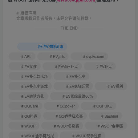
©
版权声明
文章版权归作者所有，未经允许请勿转载。
THE END
EV棋牌资讯
# APL
# EVgirls
# evpks.com
# EV女孩
# EV德州扑克
# EV扑克
# EV扑克娱乐场
# EV扑克室
# EV扑克小游戏
# EV疯狂送票
# EV福利
# EV邀请有礼
# EV顶级反馈60%
# GGCare
# GGpoker
# GGPUKE
# GG扑克
# GG春季狂欢赛
# Sashimi
# WSOP
# WSOP冬巡赛
# WSOP金手链
# WSOP金手链战报
# WSOP高手过招