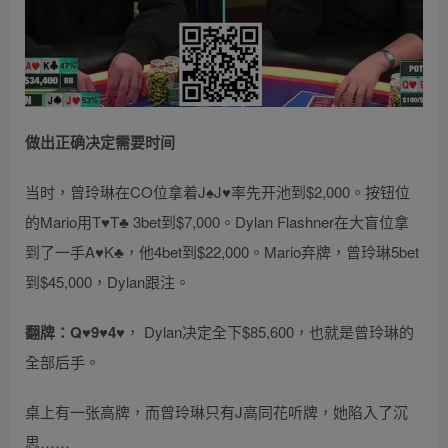
做出正确决定需要时间
当时，曾玲琳在CO位拿着J♠J♥率先开池到$2,000。按钮位
的Mario用T♥T♣ 3bet到$7,000。Dylan Flashner在大盲位拿
到了一手A♥K♣，他4bet到$22,000。Mario弃牌，曾玲琳5bet
到$45,000，Dylan跟注。
翻牌：
Q♥9♥4♥
， Dylan决定全下$85,600，也就是曾玲琳的
全部后手。
桌上有一张高牌，而曾玲琳只有J高同花听牌，她陷入了沉
思……