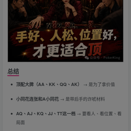
总结
顶配大牌（AA、KK、QQ、AK）
→ 是为了拿价值
小同花连张和A小同花
→ 是带后手的诈唬材料
AQ、AJ、KQ、JJ、TT这一档
→ 要看人、看位置、看
局面