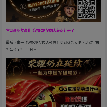
官网新朋友豪礼
《WSOP梦想大转盘》来了！
最后，由于《
WSOP梦想大转盘》受到热烈反响，活动宣布
将延长至7月14日。