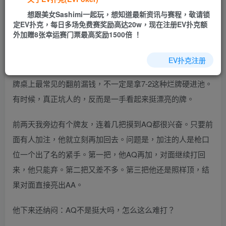
EV扑克|EV扑克官网|EV扑克娱乐场|EV扑克保险|EV扑克娱
想跟美女Sashimi一起玩，想知道最新资讯与赛程，敬请锁
乐场|EV扑克游戏网址发布页——EV扑克下载
定EV扑克，每日多场免费赛奖励高达20w，现在注册EV扑克额
(www.evpk66.com)
外加赠8张幸运赛门票最高奖励1500倍 ！
【EV扑克(
www.evp86.com
)报道】
EV扑克注册
牌桌上最常见的翻前漏钱，不一定是拿7-2这种烂牌硬进池。
有时候，真正坑人的，反而是一手看起来挺漂亮的牌。
前两天我旁边有个牌友，连着几把摸到AQ都很兴奋。只要前
面有人加注，他就立刻再加回去。问题是，加注的人是枪口
位一个出了名的紧手。第一把，他AQ再加，对面继续打回
来，他只能弃。第二把又差不多。第三把他还是照样顶，结
果对面直接亮出AA。
他下来还纳闷：AQ不是挺大吗，怎么这么难打？