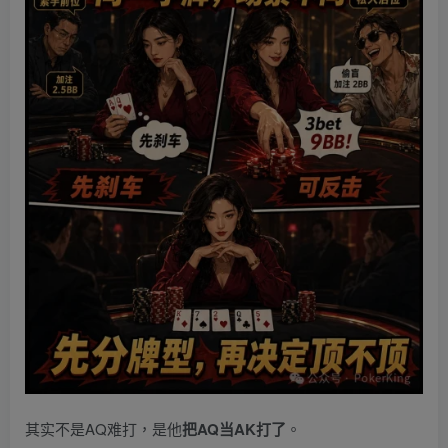
其实不是AQ难打，是他
把AQ当AK打了
。