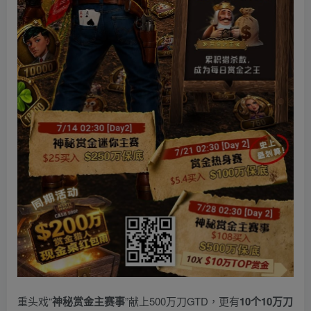
重头戏“
神秘赏金主赛事
”献上500万刀GTD，更有
10
个
10
万刀