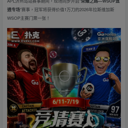
APL济州岛站赛事期间，现场同步开启“
荣耀之路
—WSOP
直
通专场
”赛事，冠军将获得价值1万刀的2026年拉斯维加斯
WSOP主赛门票一张！