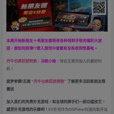
本周开始新朋友＋老朋友都将有各种领到手软的福利大放
送，要如何获得!?登入游戏中查看有没有收到惊喜啦。
丹牛也疯狂逆转胜
，
决胜小妹
，现在正是你加入的最好时
机！
逐梦参赛!百度 “
丹牛也疯狂逆转胜
”
了解更多
活跃新朋友限
量送
加入我们的免费扑克游戏，和全球的牌手们一起切磋技艺，
感受扑克游戏的乐趣吧！
EV扑克作为GGPoker在国内新开设