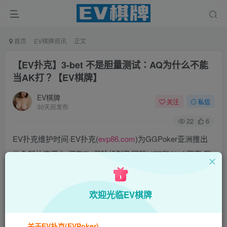
首页
EV棋牌资讯
正文
【EV扑克】3-bet 不是胆量测试：AQ为什么不能
当AK打？【EV棋牌】
EV棋牌
关注
私信
30天前发布
22
6
EV扑克维护时间·EV扑克(
evp86.com
)为GGPoker亚洲推出
的全新扑克平台,拥有EV保险机制及国际MTT和SNG赛事,我
们具备完善的国际认可,致力提供国内最公平与公正的竞技环
境!
欢迎光临EV棋牌
EV扑克|EV扑克官网|EV扑克下载|EV扑克电脑版|EV扑克娱
乐场|EV扑克小游戏——EV扑克导航(www.evpks.com)
关于EV扑克(EVPoker)