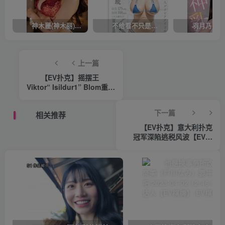
神木麗(神木丽)作品STARS-804发布！出道一周年，华丽布拉甲闪亮动人！【EV棋牌】
不给看不只是吊胃口！K奶的みなと羽琉(凑羽琉)原来是无码妹「水原圣子」？【EV棋牌】
上一篇
【EV扑克】摇摆王
Viktor“ Isildur1” Blom重返
线上扑克？【EV棋牌】
下一篇
相关推荐
【EV扑克】意大利扑克
冠军深陷逃税风波【EV棋
牌】