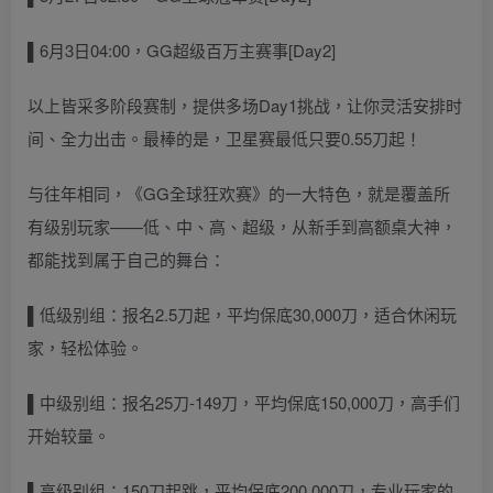
▌6
月3日04:00，GG超级百万主赛事[Day2]
以上皆采多阶段赛制，提供多场Day1挑战，让你灵活安排时
间、全力出击。最棒的是，卫星赛最低只要0.55刀起！
与往年相同，《GG全球狂欢赛》的一大特色，就是覆盖所
有级别玩家——低、中、高、超级，从新手到高额桌大神，
都能找到属于自己的舞台：
▌低级别组：报名
2.5刀起，平均保底30,000刀，适合休闲玩
家，轻松体验。
▌中级别组：报名
25刀-149刀，平均保底150,000刀，高手们
开始较量
。
▌高级别组：
150刀起跳，平均保底200,000刀，专业玩家的