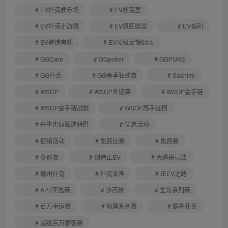
# EV扑克娱乐场
# EV扑克室
# EV扑克小游戏
# EV疯狂送票
# EV福利
# EV邀请有礼
# EV顶级反馈60%
# GGCare
# GGpoker
# GGPUKE
# GG扑克
# GG春季狂欢赛
# Sashimi
# WSOP
# WSOP冬巡赛
# WSOP金手链
# WSOP金手链战报
# WSOP高手过招
# 丹牛也疯狂逆转胜
# 优惠活动
# 促销活动
# 免费比赛
# 免费赛
# 冬巡赛
# 创造正EV
# 大逃杀玩法
# 德州扑克
# 扑克女神
# 正EV之路
# APT亚巡赛
# 沙西米
# 生肖系列赛
# 百万幸运赛
# 短牌系列赛
# 蜗牛扑克
# 超级百万豪客赛