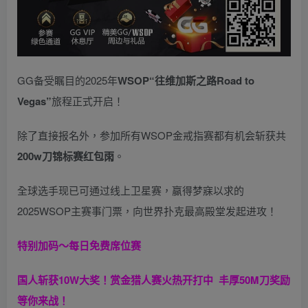
GG备受瞩目的2025年
WSOP“往维加斯之路Road to
Vegas”
旅程正式开启！
除了直接报名外，参加所有WSOP金戒指赛都有机会斩获共
200w刀锦标赛红包雨
。
全球选手现已可通过线上卫星赛，赢得梦寐以求的
2025WSOP主赛事门票，向世界扑克最高殿堂发起进攻！
特别加码～每日免费席位赛
国人斩获
10W
大奖！
赏金猎人赛火热开打中 丰厚50M刀奖励
等你来战！