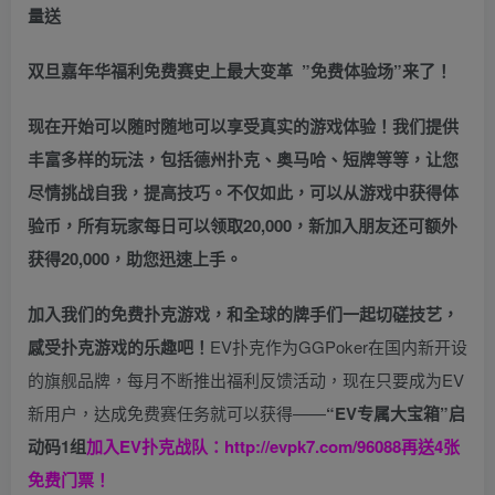
量送
双旦嘉年华福利
免费赛史上最大变革
”免费体验场”来了！
现在开始可以随时随地可以享受真实的游戏体验！我们提供
丰富多样的玩法，包括德州扑克、奥马哈、短牌等等，让您
尽情挑战自我，提高技巧。不仅如此，
可以从游戏中获得体
验币，所有玩家每日可以领取20,000，新加入朋友还可额外
获得20,000，助您迅速上手。
加入我们的免费扑克游戏，和全球的牌手们一起切磋技艺，
感受扑克游戏的乐趣吧！
EV扑克作为GGPoker在国内新开设
的旗舰品牌，每月不断推出福利反馈活动，现在只要成为EV
新用户，达成免费赛任务就可以获得——
“EV专属大宝箱”启
动码1组
加入EV扑克战队：
http://evpk7.com/96088
再送4张
免费门票！