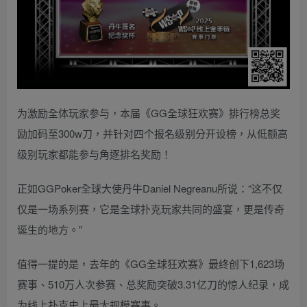
为激励全体玩家参与，本届《GG全球狂欢赛》排行榜总奖
励加码至300w刀，并针对四个报名级别分开设榜，从低额高
级别玩家都能参与角逐排名奖励！
正如GGPoker全球大使丹牛Daniel Negreanu所说：“这不仅
仅是一场系列赛，它是全球扑克玩家共同的盛宴，更是传奇
诞生的地方。”
值得一提的是，去年的《GG全球狂欢赛》最终创下1,623场
赛事、510万人次参赛、总奖励突破3.31亿刀的惊人纪录，成
为线上扑克史上最大规模赛事。