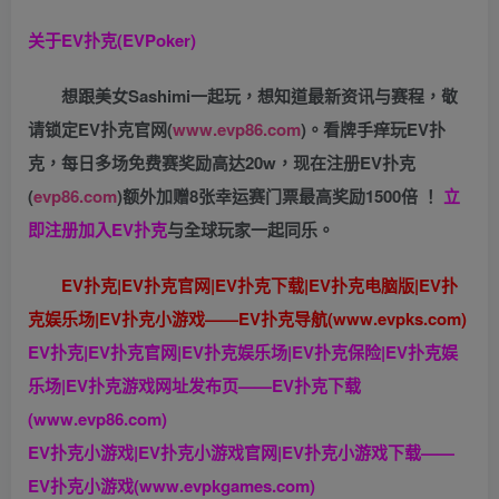
关于
EV扑克(EVPoker)
想跟美女Sashimi一起玩，
想知道最新资讯与赛程，
敬
请锁定EV扑克官网(
www.evp86.com
)。
看牌手痒玩EV扑
克，
每日多场免费赛奖励高达20w，现在注册
EV扑克
(
evp86.com
)
额外加赠
8张幸运赛门票
最高奖励1500倍
！
立
即注册加入EV扑克
与全球玩家一起同乐。
EV扑克|EV扑克官网|EV扑克下载|EV扑克电脑版|EV扑
克娱乐场|EV扑克小游戏——EV扑克导航(www.evpks.com)
EV扑克|EV扑克官网|EV扑克娱乐场|EV扑克保险|EV扑克娱
乐场|EV扑克游戏网址发布页——EV扑克下载
(www.evp86.com)
EV扑克小游戏|EV扑克小游戏官网|EV扑克小游戏下载——
EV扑克小游戏(www.evpkgames.com)