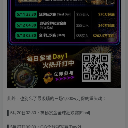
此外，也别忘了最吸睛的三场1,000w刀保底重头戏：
▌5
月20日02:30，神秘赏金全球狂欢赛[Final]
▌5
月27日02:30，GG全球冠军赛[Day2]