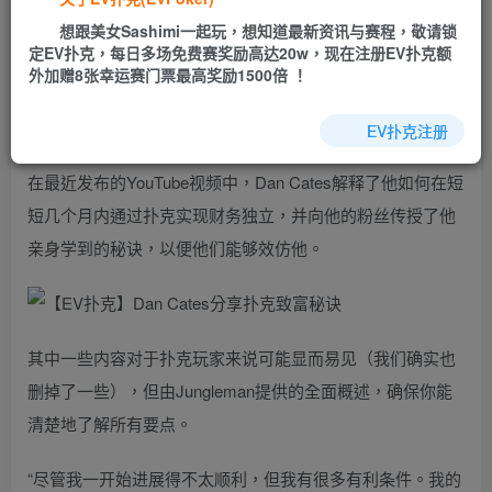
EV扑克|EV扑克官网|EV扑克娱乐场|EV扑克保险|EV扑克娱
想跟美女Sashimi一起玩，想知道最新资讯与赛程，敬请锁
乐场|EV扑克游戏网址发布页——EV扑克下载
定EV扑克，每日多场免费赛奖励高达20w，现在注册EV扑克额
(www.evpk66.com)
外加赠8张幸运赛门票最高奖励1500倍 ！
【EV扑克(
www.evp86.com
)报道】
EV扑克注册
在最近发布的YouTube视频中，Dan Cates解释了他如何在短
短几个月内通过扑克实现财务独立，并向他的粉丝传授了他
亲身学到的秘诀，以便他们能够效仿他。
其中一些内容对于扑克玩家来说可能显而易见（我们确实也
删掉了一些），但由Jungleman提供的全面概述，确保你能
清楚地了解所有要点。
“尽管我一开始进展得不太顺利，但我有很多有利条件。我的