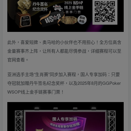
此外，喜爱短牌、奥马哈的小伙伴也不用担心！全方位高含
金量赛事齐上阵，让所有人都能尽情参战，详细赛程可以至
官网查看。
亚洲选手主场“生肖赛”同步加入赛程，国人专享加码：只要
夺冠就加赠丹牛签名纪念奖杯，以及2025年8月的GGPoker
WSOP线上金手链赛事门票！