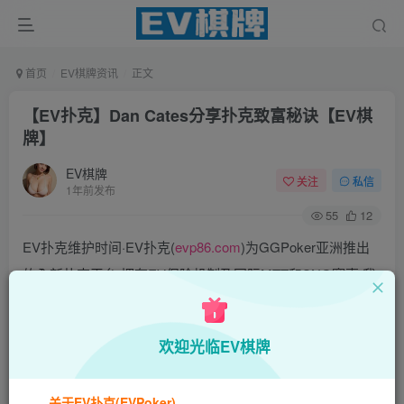
首页
EV棋牌资讯
正文
【EV扑克】Dan Cates分享扑克致富秘诀【EV棋
牌】
EV棋牌
关注
私信
1年前发布
55
12
EV扑克维护时间·EV扑克(
evp86.com
)为GGPoker亚洲推出
的全新扑克平台,拥有EV保险机制及国际MTT和SNG赛事,我
们具备完善的国际认可,致力提供国内最公平与公正的竞技环
境!
欢迎光临EV棋牌
EV扑克|EV扑克官网|EV扑克下载|EV扑克电脑版|EV扑克娱
乐场|EV扑克小游戏——EV扑克导航(www.evpks.com)
关于EV扑克(EVPoker)