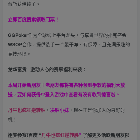
台斩获佳绩了。
立即百度搜索领取门票！
GGPoker
作为全球线上平台龙头，与享誉世界的扑克盛会
WSOP
合作，提供选手一个最干净、有保障，且充满乐趣的
竞技环境。
龙华富贵 激动人心的赛事福利来袭：
本周开始新朋友＋老朋友都将有各种领到手软的福利大放
送，要如何获得!?登入游戏中查看有没有收到惊喜啦。
丹牛也疯狂逆转胜
，
决胜小妹
，现在正是你加入的最好时
机！
逐梦参赛!百度 “
丹牛也疯狂逆转胜
”
了解更多
活跃新朋友限