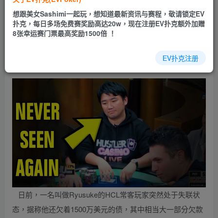
EV扑克|EV扑克官网|EV扑克娱乐场|EV扑克保险|EV扑克娱
想跟美女Sashimi一起玩，想知道最新资讯与赛程，敬请锁定EV
乐场|EV扑克游戏网址发布页——EV扑克下载
扑克，每日多场免费赛奖励高达20w，现在注册EV扑克额外加赠
(www.evpk66.com)
8张幸运赛门票最高奖励1500倍 ！
【EV扑克(
www.evpk66.com
)报道】
EV扑克注册
日前，一名叫做Ryusuke的HCL常客玩家突然处于失联状
态，据称他还欠着1500万美元的债，其中相当大一部分欠款