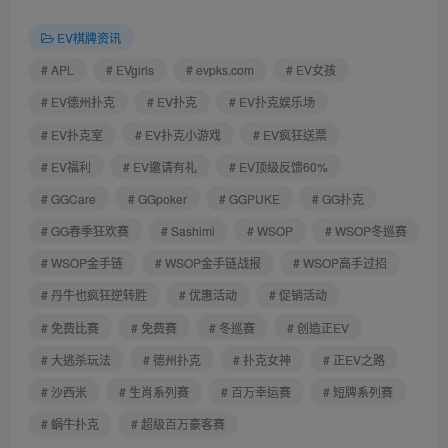
EV棋牌资讯
# APL
# EVgirls
# evpks.com
# EV女孩
# EV德州扑克
# EV扑克
# EV扑克娱乐场
# EV扑克室
# EV扑克小游戏
# EV疯狂送票
# EV福利
# EV邀请有礼
# EV顶级反馈60%
# GGCare
# GGpoker
# GGPUKE
# GG扑克
# GG春季狂欢赛
# Sashimi
# WSOP
# WSOP冬巡赛
# WSOP金手链
# WSOP金手链战报
# WSOP高手过招
# 丹牛也疯狂逆转胜
# 优惠活动
# 促销活动
# 免费比赛
# 免费赛
# 冬巡赛
# 创造正EV
# 大逃杀玩法
# 德州扑克
# 扑克女神
# 正EV之路
# 沙西米
# 生肖系列赛
# 百万幸运赛
# 短牌系列赛
# 蜗牛扑克
# 超级百万豪客赛