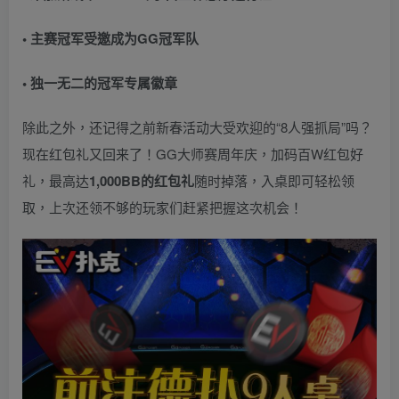
• 主赛冠军受邀成为GG冠军队
• 独一无二的冠军专属徽章
除此之外，还记得之前新春活动大受欢迎的“8人强抓局”吗？
现在红包礼又回来了！GG大师赛周年庆，加码百W红包好
礼，最高达
1,000BB的红包礼
随时掉落，入桌即可轻松领
取，上次还领不够的玩家们赶紧把握这次机会！