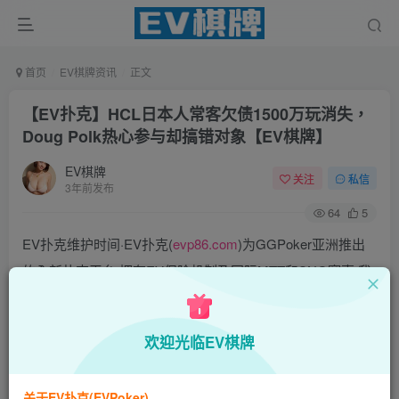
首页
EV棋牌资讯
正文
【EV扑克】HCL日本人常客欠债1500万玩消失，
Doug Polk热心参与却搞错对象【EV棋牌】
EV棋牌
关注
私信
3年前发布
64
5
EV扑克维护时间·EV扑克(
evp86.com
)为GGPoker亚洲推出
的全新扑克平台,拥有EV保险机制及国际MTT和SNG赛事,我
们具备完善的国际认可,致力提供国内最公平与公正的竞技环
境!
欢迎光临EV棋牌
EV扑克|EV扑克官网|EV扑克下载|EV扑克电脑版|EV扑克娱
乐场|EV扑克小游戏——EV扑克导航(www.evpks.com)
关于EV扑克(EVPoker)