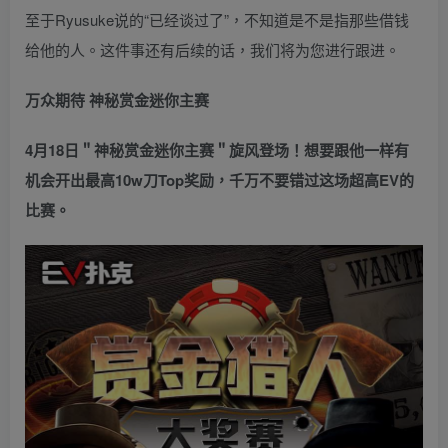
至于Ryusuke说的“已经谈过了”，不知道是不是指那些借钱
给他的人。这件事还有后续的话，我们将为您进行跟进。
万众期待 神秘赏金迷你主赛
4月18日＂神秘赏金迷你主赛＂旋风登场！想要跟他一样有
机会开出最高10w刀Top奖励，千万不要错过这场超高EV的
比赛。