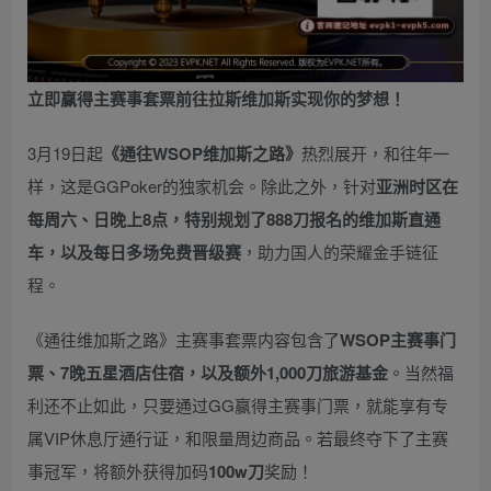
立即赢得主赛事套票
前往拉斯维加斯
实现你的梦想！
3月19日起
《
通往WSOP维加斯之路
》
热烈展开，和往年一
样，这是GGPoker的独家机会。除此之外，针对
亚洲时区在
每周六、日晚上8点，特别规划了888刀报名的维加斯直通
车，以及每日多场免费晋级赛
，助力国人的荣耀金手链征
程。
《通往维加斯之路》主赛事套票内容包含了
WSOP主赛事门
票、7晚五星酒店住宿，以及额外1,000刀旅游基金
。当然福
利还不止如此，只要通过GG赢得主赛事门票，就能享有专
属VIP休息厅通行证，和限量周边商品。若最终夺下了主赛
事冠军，将额外获得加码
100w刀
奖励！