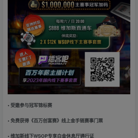
• 受邀参与冠军锦标赛
• 免费获得《百万创富赛》线上金手链赛事门票
• 维加斯线下WSOP专享白金休息厅通行证