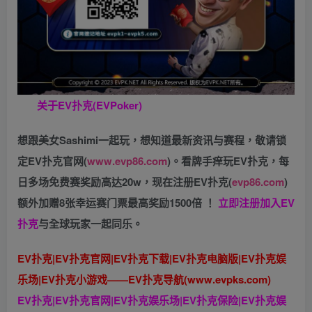
关于
EV扑克(EVPoker)
想跟美女Sashimi一起玩，
想知道最新资讯与赛程，
敬请锁
定EV扑克官网(
www.evp86.com
)。
看牌手痒玩EV扑克，
每
日多场免费赛奖励高达20w，现在注册
EV扑克(
evp86.com
)
额外加赠
8张幸运赛门票
最高奖励1500倍
！
立即注册加入EV
扑克
与全球玩家一起同乐。
EV扑克|EV扑克官网|EV扑克下载|EV扑克电脑版|EV扑克娱
乐场|EV扑克小游戏——EV扑克导航(www.evpks.com)
EV扑克|EV扑克官网|EV扑克娱乐场|EV扑克保险|EV扑克娱