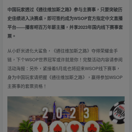
中国玩家透过《
通往维加斯之路
》参与主赛事，只要突破历
史佳绩进入决赛桌，即可签约成为WSOP官方指定中文直播
平台——
播客吧
百万年薪主播，并享2023年国内线下赛事套
票。
从小虾米进化大鲨鱼，《通往维加斯之路》夺得荣耀金手
链，下个WSOP世界冠军或许就是你！完整活动内容请参阅
活动海报：
另外，紧接着5月底也将迎来WSOP线下赛事，
身为中国玩家请把握《通往维加斯之路》，赢得参加WSOP
主赛事的套票资格！