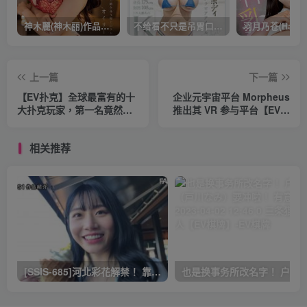
神木麗(神木丽)作品STARS-804发布！出道一周年，华丽布拉甲闪亮动人！【EV棋牌】
不给看不只是吊胃口！K奶的みなと羽琉(凑羽琉)原来是无码妹「水原圣子」？【EV棋牌】
上一篇
下一篇
【EV扑克】全球最富有的十
企业元宇宙平台 Morpheus
大扑克玩家，第一名竟然没
推出其 VR 参与平台【EV棋
人认识？【EV棋牌】
牌】
相关推荐
[SSIS-685]河北彩花解禁！ 靠这支作品再拿下销售冠军！ 有意思吧 2023-03-30 14:25 0 三条猫娱乐达人【EV棋牌】